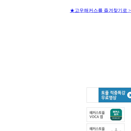
★고우해커스를 즐겨찾기로 >