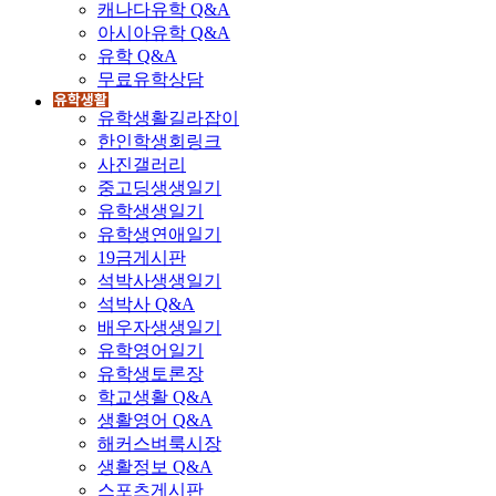
캐나다유학 Q&A
아시아유학 Q&A
유학 Q&A
무료유학상담
유학생활길라잡이
한인학생회링크
사진갤러리
중고딩생생일기
유학생생일기
유학생연애일기
19금게시판
석박사생생일기
석박사 Q&A
배우자생생일기
유학영어일기
유학생토론장
학교생활 Q&A
생활영어 Q&A
해커스벼룩시장
생활정보 Q&A
스포츠게시판