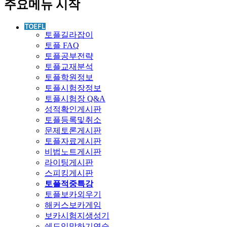
주요메뉴 시작
토플길라잡이
토플 FAQ
토플공부전략
토플교재분석
토플학원정보
토플시험장정보
토플시험장 Q&A
성적확인게시판
토플등록및취소
문제토론게시판
토플자료게시판
비법노트게시판
라이팅게시판
스피킹게시판
토플적중특강
토플보카외우기
해커스보카게임
보카시험지생성기
쉐도잉말하기연습