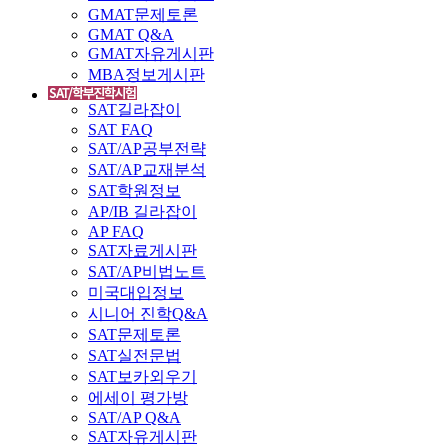
GMAT문제토론
GMAT Q&A
GMAT자유게시판
MBA정보게시판
SAT길라잡이
SAT FAQ
SAT/AP공부전략
SAT/AP교재분석
SAT학원정보
AP/IB 길라잡이
AP FAQ
SAT자료게시판
SAT/AP비법노트
미국대입정보
시니어 진학Q&A
SAT문제토론
SAT실전문법
SAT보카외우기
에세이 평가방
SAT/AP Q&A
SAT자유게시판