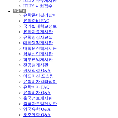
IELTS 자유게시판
IELTS 시험접수
유학준비길라잡이
유학준비 FAQ
국가별대학교정보
유학자료게시판
유학영상자료실
대학랭킹게시판
대학원진학게시판
학부신입게시판
학부편입게시판
전공별게시판
원서작성 Q&A
어드미션 포스팅
유학비자길라잡이
유학비자 FAQ
유학비자 Q&A
출국정보게시판
출국자모임게시판
영국유학 Q&A
호주유학 Q&A