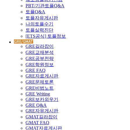
PBT/기관토플Q&A
토플Q&A
토플자유게시판
나의토플수기
토플실력진단
[ETS공식] 토플정보
GRE길라잡이
GRE교재분석
GRE공부전략
GRE학원정보
GRE FAQ
GRE자료게시판
GRE문제토론
GRE비법노트
GRE Writing
GRE보카외우기
GRE Q&A
GRE자유게시판
GMAT길라잡이
GMAT FAQ
GMAT자료게시판