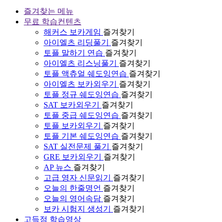
즐겨찾는 메뉴
무료 학습컨텐츠
해커스 보카게임
즐겨찾기
아이엘츠 리딩풀기
즐겨찾기
토플 말하기 연습
즐겨찾기
아이엘츠 리스닝풀기
즐겨찾기
토플 액츄얼 쉐도잉연습
즐겨찾기
아이엘츠 보카외우기
즐겨찾기
토플 정규 쉐도잉연습
즐겨찾기
SAT 보카외우기
즐겨찾기
토플 중급 쉐도잉연습
즐겨찾기
토플 보카외우기
즐겨찾기
토플 기본 쉐도잉연습
즐겨찾기
SAT 실전문제 풀기
즐겨찾기
GRE 보카외우기
즐겨찾기
AP 뉴스
즐겨찾기
고급 영자 신문읽기
즐겨찾기
오늘의 한줄명언
즐겨찾기
오늘의 영어속담
즐겨찾기
보카 시험지 생성기
즐겨찾기
고득점 학습영상