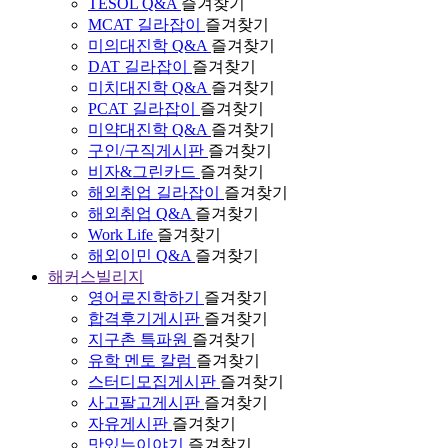
TESOL Q&A
즐겨찾기
MCAT 길라잡이
즐겨찾기
미의대진학 Q&A
즐겨찾기
DAT 길라잡이
즐겨찾기
미치대진학 Q&A
즐겨찾기
PCAT 길라잡이
즐겨찾기
미약대진학 Q&A
즐겨찾기
구인/구직게시판
즐겨찾기
비자&그린카드
즐겨찾기
해외취업 길라잡이
즐겨찾기
해외취업 Q&A
즐겨찾기
Work Life
즐겨찾기
해외이민 Q&A
즐겨찾기
해커스빌리지
영어로진학하기
즐겨찾기
합격후기게시판
즐겨찾기
지구촌 특파원
즐겨찾기
유학 멘토 칼럼
즐겨찾기
스터디모집게시판
즐겨찾기
사고팔고게시판
즐겨찾기
자유게시판
즐겨찾기
맛있는이야기
즐겨찾기