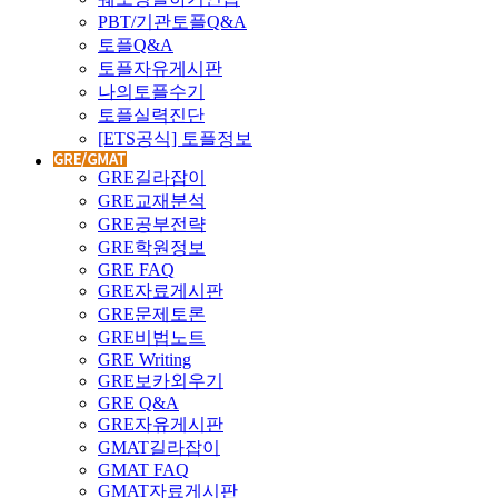
PBT/기관토플Q&A
토플Q&A
토플자유게시판
나의토플수기
토플실력진단
[ETS공식] 토플정보
GRE길라잡이
GRE교재분석
GRE공부전략
GRE학원정보
GRE FAQ
GRE자료게시판
GRE문제토론
GRE비법노트
GRE Writing
GRE보카외우기
GRE Q&A
GRE자유게시판
GMAT길라잡이
GMAT FAQ
GMAT자료게시판