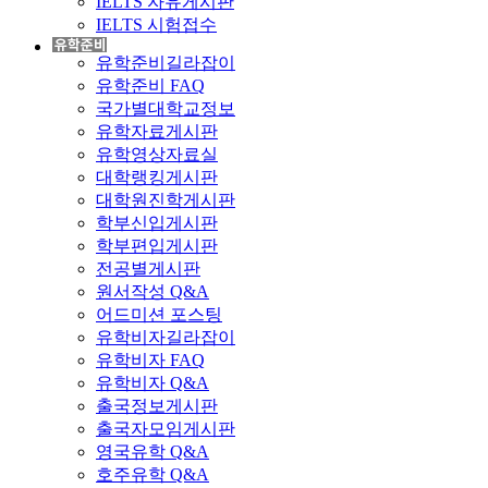
IELTS 자유게시판
IELTS 시험접수
유학준비길라잡이
유학준비 FAQ
국가별대학교정보
유학자료게시판
유학영상자료실
대학랭킹게시판
대학원진학게시판
학부신입게시판
학부편입게시판
전공별게시판
원서작성 Q&A
어드미션 포스팅
유학비자길라잡이
유학비자 FAQ
유학비자 Q&A
출국정보게시판
출국자모임게시판
영국유학 Q&A
호주유학 Q&A