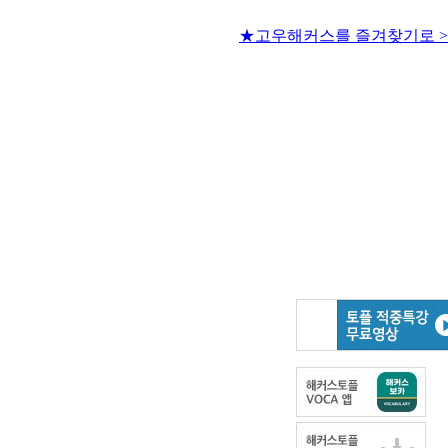
★고우해커스를 즐겨찾기로 >