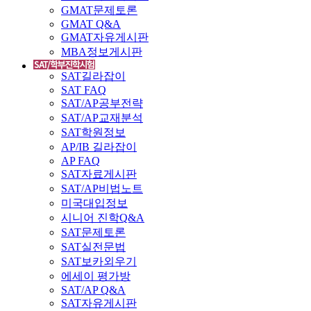
GMAT문제토론
GMAT Q&A
GMAT자유게시판
MBA정보게시판
SAT길라잡이
SAT FAQ
SAT/AP공부전략
SAT/AP교재분석
SAT학원정보
AP/IB 길라잡이
AP FAQ
SAT자료게시판
SAT/AP비법노트
미국대입정보
시니어 진학Q&A
SAT문제토론
SAT실전문법
SAT보카외우기
에세이 평가방
SAT/AP Q&A
SAT자유게시판