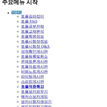
주요메뉴 시작
토플길라잡이
토플 FAQ
토플공부전략
토플교재분석
토플학원정보
토플시험장정보
토플시험장 Q&A
성적확인게시판
토플등록및취소
문제토론게시판
토플자료게시판
비법노트게시판
라이팅게시판
스피킹게시판
토플적중특강
토플보카외우기
해커스보카게임
보카시험지생성기
쉐도잉말하기연습