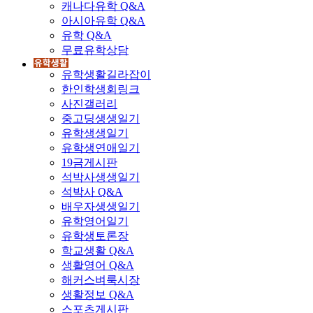
캐나다유학 Q&A
아시아유학 Q&A
유학 Q&A
무료유학상담
유학생활길라잡이
한인학생회링크
사진갤러리
중고딩생생일기
유학생생일기
유학생연애일기
19금게시판
석박사생생일기
석박사 Q&A
배우자생생일기
유학영어일기
유학생토론장
학교생활 Q&A
생활영어 Q&A
해커스벼룩시장
생활정보 Q&A
스포츠게시판