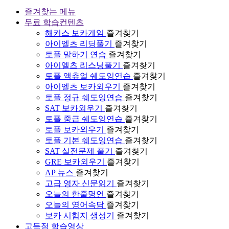
즐겨찾는 메뉴
무료 학습컨텐츠
해커스 보카게임
즐겨찾기
아이엘츠 리딩풀기
즐겨찾기
토플 말하기 연습
즐겨찾기
아이엘츠 리스닝풀기
즐겨찾기
토플 액츄얼 쉐도잉연습
즐겨찾기
아이엘츠 보카외우기
즐겨찾기
토플 정규 쉐도잉연습
즐겨찾기
SAT 보카외우기
즐겨찾기
토플 중급 쉐도잉연습
즐겨찾기
토플 보카외우기
즐겨찾기
토플 기본 쉐도잉연습
즐겨찾기
SAT 실전문제 풀기
즐겨찾기
GRE 보카외우기
즐겨찾기
AP 뉴스
즐겨찾기
고급 영자 신문읽기
즐겨찾기
오늘의 한줄명언
즐겨찾기
오늘의 영어속담
즐겨찾기
보카 시험지 생성기
즐겨찾기
고득점 학습영상