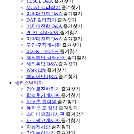
TESOL Q&A
즐겨찾기
MCAT 길라잡이
즐겨찾기
미의대진학 Q&A
즐겨찾기
DAT 길라잡이
즐겨찾기
미치대진학 Q&A
즐겨찾기
PCAT 길라잡이
즐겨찾기
미약대진학 Q&A
즐겨찾기
구인/구직게시판
즐겨찾기
비자&그린카드
즐겨찾기
해외취업 길라잡이
즐겨찾기
해외취업 Q&A
즐겨찾기
Work Life
즐겨찾기
해외이민 Q&A
즐겨찾기
해커스빌리지
영어로진학하기
즐겨찾기
합격후기게시판
즐겨찾기
지구촌 특파원
즐겨찾기
유학 멘토 칼럼
즐겨찾기
스터디모집게시판
즐겨찾기
사고팔고게시판
즐겨찾기
자유게시판
즐겨찾기
맛있는이야기
즐겨찾기