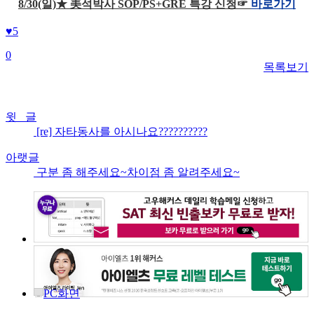
8/30(일)★ 美석박사 SOP/PS+GRE 특강 신청☞
바로가기
♥
5
0
목록보기
윗 글
[re] 자타동사를 아시나요??????????
아랫글
구분 좀 해주세요~차이점 좀 알려주세요~
PC화면