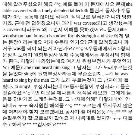
대해 알려주셨으면 해요 ^^;; 예를 들어 이 문제에서요 문제)the
table covered with a finely detailed tablecloth 틀린게 동사가 수동
태가 아닌 능동태 잖아요 식탁이 식탁보로 덮혀진거니까 당한
거죠. 근데 전 덥혀졌으니까 과거! was covered라고 생각했는데
is covered더라구요 왜 그런지 이해를 못하겠어요.. 문제2)the
woodsman paul bunyan is known for his strength and size 이게 맞
는 문장이라는데요 저게 수동태 인가요? 근데 알려졌으니 과
거구 was를 써야 되는거 아닌가요? ^^;; 9.수동태에서요 5형식
문장의 보어가 원형부정사 일때 수동태에서는 부정사의 형태
가 된다. 이렇게 나와있는데요 여기서 원형부정사가 무엇인가
요? 예문)1.the man heard him sing 그 남자는 그가 노래부르는것
을 들었다 sing이 원형부정사라는데 무슨소린지.. -->2.he was
heard to sing by the man 그가 노래 부르는것이 그 남자에게 들
렸다. to sing이 부정사라는데 to+동사원형이 부정사라고 들은
것같아요 ^^;; 2.번 예문을 제나름의 해석을 해보면 "그에게 들
음을 당한거죠 노래하는것을. 그 남자에의해" 이렇게 밖에 안
되네요 ㅜㅜ 속시원한 해석좀 ^^;; *** 모르는게 무지무지 많은
데 어찌해야 할지 모르겠네요 동사가 젤 어려운듯 ^^;;;** ** 무
슨질문인지 잘 모르실꺼 같아요 제 나름대로 썼지만 ㅜㅜ 다들
수고하세요** **감사해요****