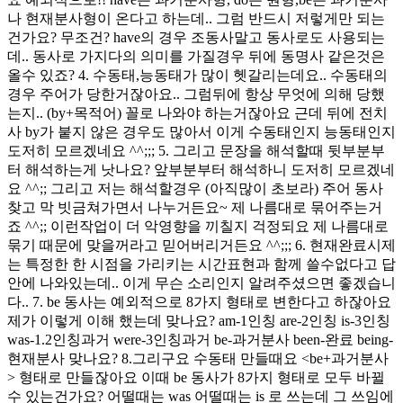
나 현재분사형이 온다고 하는데.. 그럼 반드시 저렇게만 되는
건가요? 무조건? have의 경우 조동사말고 동사로도 사용되는
데.. 동사로 가지다의 의미를 가질경우 뒤에 동명사 같은것은
올수 있죠? 4. 수동태,능동태가 많이 헷갈리는데요.. 수동태의
경우 주어가 당한거잖아요.. 그럼뒤에 항상 무엇에 의해 당했
는지.. (by+목적어) 꼴로 나와야 하는거잖아요 근데 뒤에 전치
사 by가 붙지 않은 경우도 많아서 이게 수동태인지 능동태인지
도저히 모르겠네요 ^^;;; 5. 그리고 문장을 해석할때 뒷부분부
터 해석하는게 낫나요? 앞부분부터 해석하니 도저히 모르겠네
요 ^^;; 그리고 저는 해석할경우 (아직많이 초보라) 주어 동사
찾고 막 빗금쳐가면서 나누거든요~ 제 나름대로 묶어주는거
죠 ^^;; 이런작업이 더 악영향을 끼칠지 걱정되요 제 나름대로
묶기 때문에 맞을꺼라고 믿어버리거든요 ^^;;; 6. 현재완료시제
는 특정한 한 시점을 가리키는 시간표현과 함께 쓸수없다고 답
안에 나와있는데.. 이게 무슨 소리인지 알려주셨으면 좋겠습니
다.. 7. be 동사는 예외적으로 8가지 형태로 변한다고 하잖아요
제가 이렇게 이해 했는데 맞나요? am-1인칭 are-2인칭 is-3인칭
was-1.2인칭과거 were-3인칭과거 be-과거분사 been-완료 being-
현재분사 맞나요? 8.그리구요 수동태 만들때요 <be+과거분사
> 형태로 만들잖아요 이때 be 동사가 8가지 형태로 모두 바뀔
수 있는건가요? 어떨때는 was 어떨때는 is 로 쓰는데 그 쓰임에