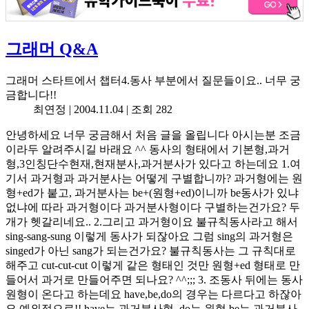
그래머 Q&A
그래머 스타트에서 챕터4.동사 부분에서 질문들이요.. 너무 궁
금합니다!!
최연정 |
2004.11.04
| 조회 282
안녕하세요 너무 궁금해서 처음 글을 올립니다 아시는분 조금
이라두 알려주시길 바래요 ^^ 동사의 형태에서 기본형,과거
형,3인칭단수현재,현재분사,과거분사가 있다고 하는데요 1.여
기서 과거형과 과거분사는 어떻게 구별합니까? 과거형에는 원
형+ed가 붙고, 과거분사는 be+(원형+ed)이니까 be동사가 있냐
없냐에 따라 과거형이다 과거분사형이다 구별하는건가요? 두
개가 헷갈리네요.. 2.그리고 과거형이요 불규칙동사라고 해서
sing-sang-sung 이렇게 동사가 되잖아요 그럼 sing의 과거형은
singed가 아닌 sang가 되는건가요? 불규칙동사는 그 규칙대로
해주고 cut-cut-cut 이렇게 같은 형태인 것만 원형+ed 형태로 만
들어서 과거로 만들어주면 되나요? ^^;;; 3. 조동사 뒤에는 동사
원형이 온다고 하는데요 have,be,do의 경우는 다르다고 하잖아
요 예외적으로!! have는 과거분사형, do는 원형,be는 과거분사