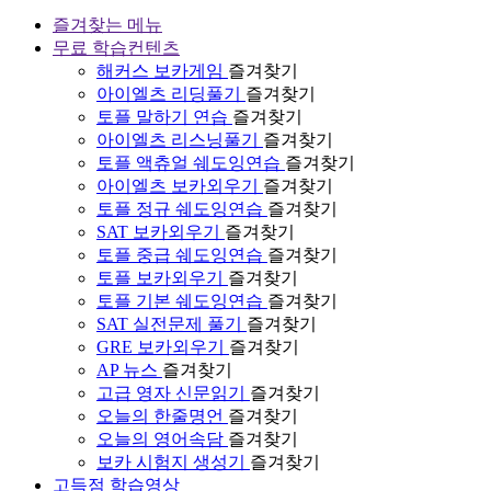
즐겨찾는 메뉴
무료 학습컨텐츠
해커스 보카게임
즐겨찾기
아이엘츠 리딩풀기
즐겨찾기
토플 말하기 연습
즐겨찾기
아이엘츠 리스닝풀기
즐겨찾기
토플 액츄얼 쉐도잉연습
즐겨찾기
아이엘츠 보카외우기
즐겨찾기
토플 정규 쉐도잉연습
즐겨찾기
SAT 보카외우기
즐겨찾기
토플 중급 쉐도잉연습
즐겨찾기
토플 보카외우기
즐겨찾기
토플 기본 쉐도잉연습
즐겨찾기
SAT 실전문제 풀기
즐겨찾기
GRE 보카외우기
즐겨찾기
AP 뉴스
즐겨찾기
고급 영자 신문읽기
즐겨찾기
오늘의 한줄명언
즐겨찾기
오늘의 영어속담
즐겨찾기
보카 시험지 생성기
즐겨찾기
고득점 학습영상