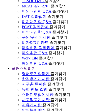
TESOL Q&A
즐겨찾기
MCAT 길라잡이
즐겨찾기
미의대진학 Q&A
즐겨찾기
DAT 길라잡이
즐겨찾기
미치대진학 Q&A
즐겨찾기
PCAT 길라잡이
즐겨찾기
미약대진학 Q&A
즐겨찾기
구인/구직게시판
즐겨찾기
비자&그린카드
즐겨찾기
해외취업 길라잡이
즐겨찾기
해외취업 Q&A
즐겨찾기
Work Life
즐겨찾기
해외이민 Q&A
즐겨찾기
해커스빌리지
영어로진학하기
즐겨찾기
합격후기게시판
즐겨찾기
지구촌 특파원
즐겨찾기
유학 멘토 칼럼
즐겨찾기
스터디모집게시판
즐겨찾기
사고팔고게시판
즐겨찾기
자유게시판
즐겨찾기
맛있는이야기
즐겨찾기