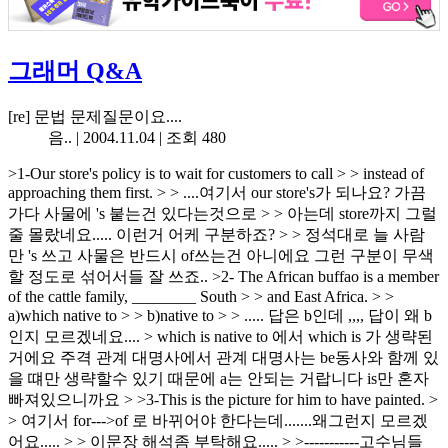
그래머 Q&A
[re] 문법 문제질문이요....
음.. |
2004.11.04
| 조회 480
>1-Our store's policy is to wait for customers to call > > instead of
approaching them first. > > ....여기서 our store's가 되나요? 가끔
가다 사물에 's 붙는건 있다는것으로 > > 아는데 store까지 그럴
줄 몰랐네요..... 이런거 어케 구분하죠? > > 정석대로 늘 사람
만 's 쓰고 사물은 반드시 of쓰는건 아니에요 그런 구분이 무색
할 정도로 섞어서들 잘 쓰죠.. >2- The African buffao is a member
of the cattle family, ________ South > > and East Africa. > >
a)which native to > > b)native to > > ..... 답은 b인데 ,,,, 답이 왜 b
인지 모르겠네요.... > which is native to 에서 which is 가 생략된
거에요 주격 관계 대명사에서 관계 대명사는 be동사와 함께 있
을 떄만 생략할수 있기 때문에 a는 안되는 거랍니다 is만 혼자
빠져있으니까요 > >3-This is the picture for him to have painted. >
> 여기서 for--->of 로 바뀌어야 한다는데.......왜그런지 모르겠
어요..... > > 이문장 해석좀 부탁해요..... > >-----------고수님들