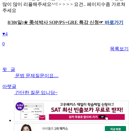
많이 많이 리플해주세요^^! > > > > 요건.. 페이지수좀 가르쳐
주세요
8/30(일)★ 美석박사 SOP/PS+GRE 특강 신청☞
바로가기
♥
4
0
목록보기
윗 글
문법 문제질문이요....
아랫글
간단한 질문 입니당~