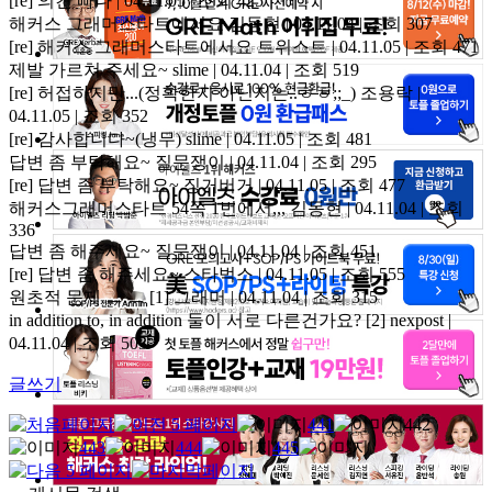
[re] 의견
빠다 | 04.11.05 | 조회 425
해커스 그래머스타트에서요
김동현 | 04.11.04 | 조회 307
[re] 해커스 그래머스타트에서요
트위스트 | 04.11.05 | 조회 471
제발 가르쳐 주세요~
slime | 04.11.04 | 조회 519
[re] 허접하지만...(정확한지 아닌지는..ㅎㅎ;;_)
조용락 |
04.11.05 | 조회 352
[re] 감사합니다~(냉무)
slime | 04.11.05 | 조회 481
답변 좀 부탁해요~
질문쟁이 | 04.11.04 | 조회 295
[re] 답변 좀 부탁해요~
징거버거 | 04.11.05 | 조회 477
해커스그래머스타트 54쪽 1번에서,,,
김동현 | 04.11.04 | 조회
336
답변 좀 해주세요~
질문쟁이 | 04.11.04 | 조회 451
[re] 답변 좀 해주세요~
스타벅스 | 04.11.05 | 조회 555
원초적 문제 ㅡ.ㅡ
[1]
그래머 | 04.11.04 | 조회 315
in addition to, in addition 둘이 서로 다른건가요?
[2]
nexpost |
04.11.04 | 조회 503
글쓰기
441
442
443
444
445