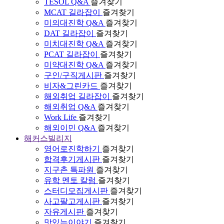
TESOL Q&A
즐겨찾기
MCAT 길라잡이
즐겨찾기
미의대진학 Q&A
즐겨찾기
DAT 길라잡이
즐겨찾기
미치대진학 Q&A
즐겨찾기
PCAT 길라잡이
즐겨찾기
미약대진학 Q&A
즐겨찾기
구인/구직게시판
즐겨찾기
비자&그린카드
즐겨찾기
해외취업 길라잡이
즐겨찾기
해외취업 Q&A
즐겨찾기
Work Life
즐겨찾기
해외이민 Q&A
즐겨찾기
해커스빌리지
영어로진학하기
즐겨찾기
합격후기게시판
즐겨찾기
지구촌 특파원
즐겨찾기
유학 멘토 칼럼
즐겨찾기
스터디모집게시판
즐겨찾기
사고팔고게시판
즐겨찾기
자유게시판
즐겨찾기
맛있는이야기
즐겨찾기