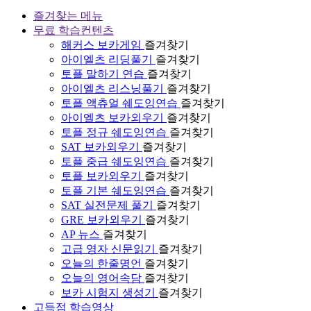
즐겨찾는 메뉴
무료 학습컨텐츠
해커스 보카게임
즐겨찾기
아이엘츠 리딩풀기
즐겨찾기
토플 말하기 연습
즐겨찾기
아이엘츠 리스닝풀기
즐겨찾기
토플 액츄얼 쉐도잉연습
즐겨찾기
아이엘츠 보카외우기
즐겨찾기
토플 정규 쉐도잉연습
즐겨찾기
SAT 보카외우기
즐겨찾기
토플 중급 쉐도잉연습
즐겨찾기
토플 보카외우기
즐겨찾기
토플 기본 쉐도잉연습
즐겨찾기
SAT 실전문제 풀기
즐겨찾기
GRE 보카외우기
즐겨찾기
AP 뉴스
즐겨찾기
고급 영자 신문읽기
즐겨찾기
오늘의 한줄명언
즐겨찾기
오늘의 영어속담
즐겨찾기
보카 시험지 생성기
즐겨찾기
고득점 학습영상