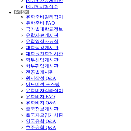
IELTS 자유게시판
IELTS 시험접수
유학준비길라잡이
유학준비 FAQ
국가별대학교정보
유학자료게시판
유학영상자료실
대학랭킹게시판
대학원진학게시판
학부신입게시판
학부편입게시판
전공별게시판
원서작성 Q&A
어드미션 포스팅
유학비자길라잡이
유학비자 FAQ
유학비자 Q&A
출국정보게시판
출국자모임게시판
영국유학 Q&A
호주유학 Q&A