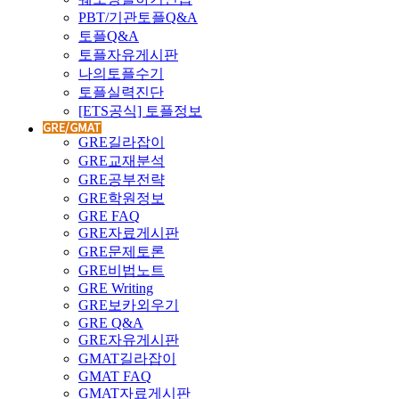
PBT/기관토플Q&A
토플Q&A
토플자유게시판
나의토플수기
토플실력진단
[ETS공식] 토플정보
GRE길라잡이
GRE교재분석
GRE공부전략
GRE학원정보
GRE FAQ
GRE자료게시판
GRE문제토론
GRE비법노트
GRE Writing
GRE보카외우기
GRE Q&A
GRE자유게시판
GMAT길라잡이
GMAT FAQ
GMAT자료게시판