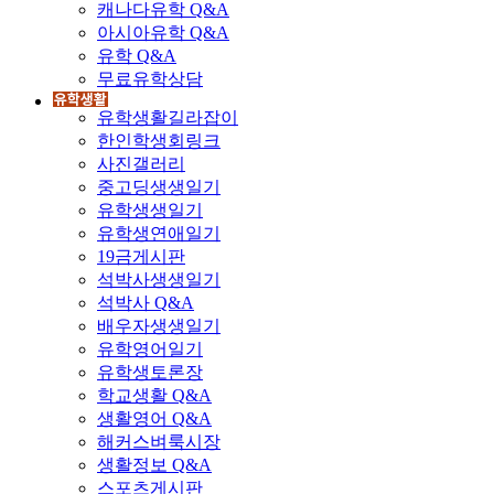
캐나다유학 Q&A
아시아유학 Q&A
유학 Q&A
무료유학상담
유학생활길라잡이
한인학생회링크
사진갤러리
중고딩생생일기
유학생생일기
유학생연애일기
19금게시판
석박사생생일기
석박사 Q&A
배우자생생일기
유학영어일기
유학생토론장
학교생활 Q&A
생활영어 Q&A
해커스벼룩시장
생활정보 Q&A
스포츠게시판