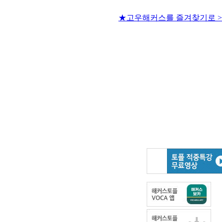
★고우해커스를 즐겨찾기로 >