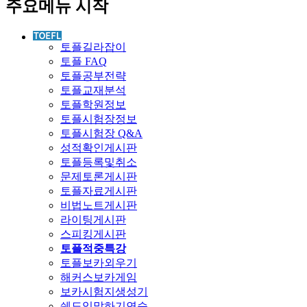
주요메뉴 시작
토플길라잡이
토플 FAQ
토플공부전략
토플교재분석
토플학원정보
토플시험장정보
토플시험장 Q&A
성적확인게시판
토플등록및취소
문제토론게시판
토플자료게시판
비법노트게시판
라이팅게시판
스피킹게시판
토플적중특강
토플보카외우기
해커스보카게임
보카시험지생성기
쉐도잉말하기연습