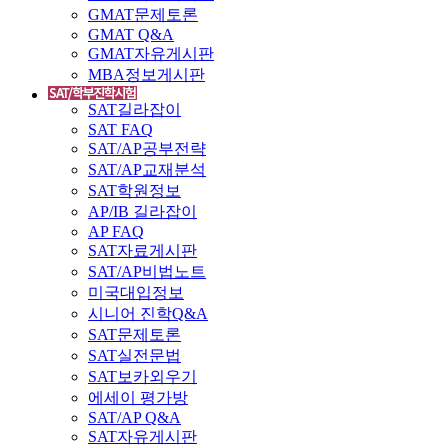
GMAT문제토론
GMAT Q&A
GMAT자유게시판
MBA정보게시판
SAT길라잡이
SAT FAQ
SAT/AP공부전략
SAT/AP교재분석
SAT학원정보
AP/IB 길라잡이
AP FAQ
SAT자료게시판
SAT/AP비법노트
미국대입정보
시니어 진학Q&A
SAT문제토론
SAT실전문법
SAT보카외우기
에세이 평가방
SAT/AP Q&A
SAT자유게시판