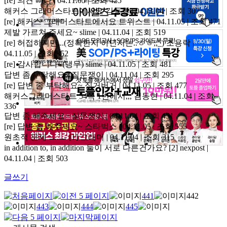
[re] 의견
빠다 | 04.11.05 | 조회 425
해커스 그래머스타트에서요
김동현 | 04.11.04 | 조회 307
[re] 해커스 그래머스타트에서요
트위스트 | 04.11.05 | 조회 471
제발 가르쳐 주세요~
slime | 04.11.04 | 조회 519
[re] 허접하지만...(정확한지 아닌지는..ㅎㅎ;;_)
조용락 |
04.11.05 | 조회 352
[re] 감사합니다~(냉무)
slime | 04.11.05 | 조회 481
답변 좀 부탁해요~
질문쟁이 | 04.11.04 | 조회 295
[re] 답변 좀 부탁해요~
징거버거 | 04.11.05 | 조회 477
해커스그래머스타트 54쪽 1번에서,,,
김동현 | 04.11.04 | 조회
336
답변 좀 해주세요~
질문쟁이 | 04.11.04 | 조회 451
[re] 답변 좀 해주세요~
스타벅스 | 04.11.05 | 조회 555
원초적 문제 ㅡ.ㅡ
[1]
그래머 | 04.11.04 | 조회 315
in addition to, in addition 둘이 서로 다른건가요?
[2]
nexpost |
04.11.04 | 조회 503
글쓰기
441
442
443
444
445