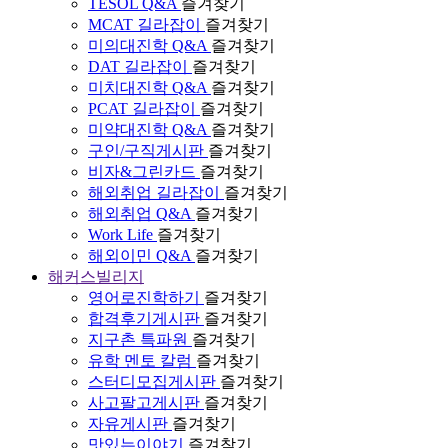
TESOL Q&A
즐겨찾기
MCAT 길라잡이
즐겨찾기
미의대진학 Q&A
즐겨찾기
DAT 길라잡이
즐겨찾기
미치대진학 Q&A
즐겨찾기
PCAT 길라잡이
즐겨찾기
미약대진학 Q&A
즐겨찾기
구인/구직게시판
즐겨찾기
비자&그린카드
즐겨찾기
해외취업 길라잡이
즐겨찾기
해외취업 Q&A
즐겨찾기
Work Life
즐겨찾기
해외이민 Q&A
즐겨찾기
해커스빌리지
영어로진학하기
즐겨찾기
합격후기게시판
즐겨찾기
지구촌 특파원
즐겨찾기
유학 멘토 칼럼
즐겨찾기
스터디모집게시판
즐겨찾기
사고팔고게시판
즐겨찾기
자유게시판
즐겨찾기
맛있는이야기
즐겨찾기