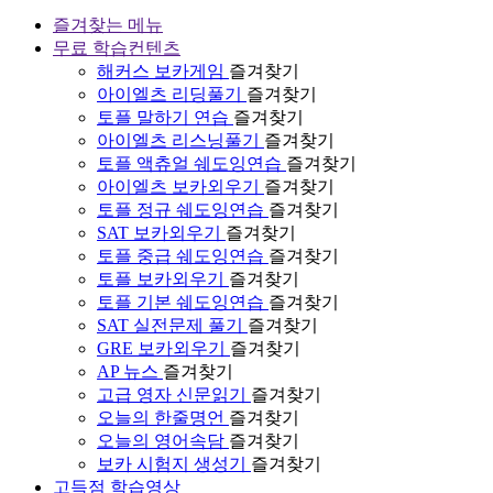
즐겨찾는 메뉴
무료 학습컨텐츠
해커스 보카게임
즐겨찾기
아이엘츠 리딩풀기
즐겨찾기
토플 말하기 연습
즐겨찾기
아이엘츠 리스닝풀기
즐겨찾기
토플 액츄얼 쉐도잉연습
즐겨찾기
아이엘츠 보카외우기
즐겨찾기
토플 정규 쉐도잉연습
즐겨찾기
SAT 보카외우기
즐겨찾기
토플 중급 쉐도잉연습
즐겨찾기
토플 보카외우기
즐겨찾기
토플 기본 쉐도잉연습
즐겨찾기
SAT 실전문제 풀기
즐겨찾기
GRE 보카외우기
즐겨찾기
AP 뉴스
즐겨찾기
고급 영자 신문읽기
즐겨찾기
오늘의 한줄명언
즐겨찾기
오늘의 영어속담
즐겨찾기
보카 시험지 생성기
즐겨찾기
고득점 학습영상