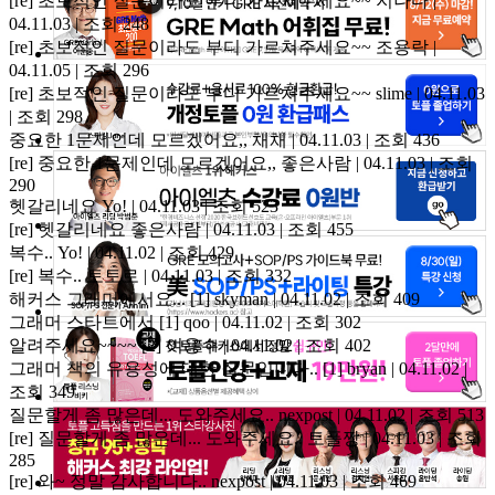
[re] 초보적인 질문이라도 부디 가르쳐주세요~~
지나다 |
04.11.03 | 조회 248
[re] 초보적인 질문이라도 부디 가르쳐주세요~~
조용락 |
04.11.05 | 조회 296
[re] 초보적인 질문이라도 부디 가르쳐주세요~~
slime | 04.11.03
| 조회 298
중요한 1문제인데 모르겠어요,,
채채 | 04.11.03 | 조회 436
[re] 중요한 1문제인데 모르겠어요,,
좋은사람 | 04.11.03 | 조회
290
헷갈리네요
Yo! | 04.11.03 | 조회 523
[re] 헷갈리네요
좋은사람 | 04.11.03 | 조회 455
복수..
Yo! | 04.11.02 | 조회 429
[re] 복수..
토토로 | 04.11.03 | 조회 332
해커스 그래머에서요...
[1]
skyman | 04.11.02 | 조회 409
그래머 스타트에서
[1]
qoo | 04.11.02 | 조회 302
알려주세요~~~~
[2]
여용수 | 04.11.02 | 조회 402
그래머 책의 유용성에 대한 질문입니다..
[1]
bryan | 04.11.02 |
조회 349
질문할게 좀 많은데... 도와주세요..
nexpost | 04.11.02 | 조회 513
[re] 질문할게 좀 많은데... 도와주세요..
토플짱 | 04.11.03 | 조회
285
[re] 와~ 정말 감사합니다..
nexpost | 04.11.03 | 조회 469