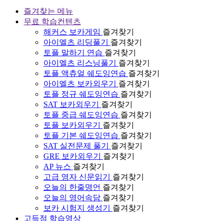
즐겨찾는 메뉴
무료 학습컨텐츠
해커스 보카게임
즐겨찾기
아이엘츠 리딩풀기
즐겨찾기
토플 말하기 연습
즐겨찾기
아이엘츠 리스닝풀기
즐겨찾기
토플 액츄얼 쉐도잉연습
즐겨찾기
아이엘츠 보카외우기
즐겨찾기
토플 정규 쉐도잉연습
즐겨찾기
SAT 보카외우기
즐겨찾기
토플 중급 쉐도잉연습
즐겨찾기
토플 보카외우기
즐겨찾기
토플 기본 쉐도잉연습
즐겨찾기
SAT 실전문제 풀기
즐겨찾기
GRE 보카외우기
즐겨찾기
AP 뉴스
즐겨찾기
고급 영자 신문읽기
즐겨찾기
오늘의 한줄명언
즐겨찾기
오늘의 영어속담
즐겨찾기
보카 시험지 생성기
즐겨찾기
고득점 학습영상