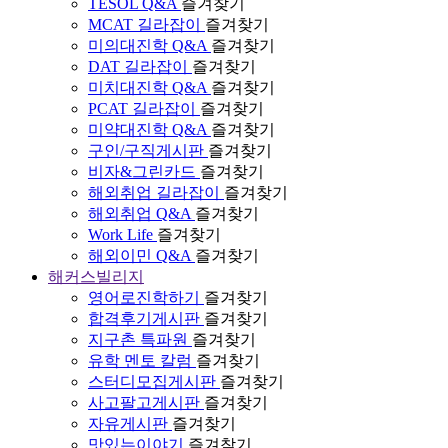
TESOL Q&A
즐겨찾기
MCAT 길라잡이
즐겨찾기
미의대진학 Q&A
즐겨찾기
DAT 길라잡이
즐겨찾기
미치대진학 Q&A
즐겨찾기
PCAT 길라잡이
즐겨찾기
미약대진학 Q&A
즐겨찾기
구인/구직게시판
즐겨찾기
비자&그린카드
즐겨찾기
해외취업 길라잡이
즐겨찾기
해외취업 Q&A
즐겨찾기
Work Life
즐겨찾기
해외이민 Q&A
즐겨찾기
해커스빌리지
영어로진학하기
즐겨찾기
합격후기게시판
즐겨찾기
지구촌 특파원
즐겨찾기
유학 멘토 칼럼
즐겨찾기
스터디모집게시판
즐겨찾기
사고팔고게시판
즐겨찾기
자유게시판
즐겨찾기
맛있는이야기
즐겨찾기