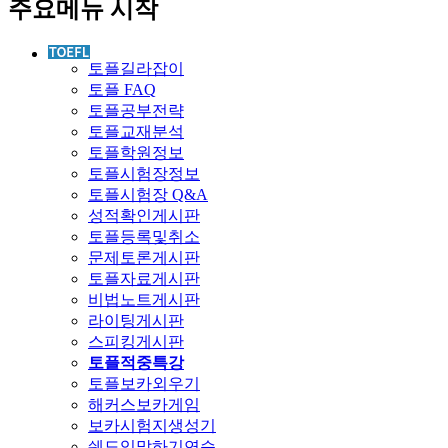
주요메뉴 시작
토플길라잡이
토플 FAQ
토플공부전략
토플교재분석
토플학원정보
토플시험장정보
토플시험장 Q&A
성적확인게시판
토플등록및취소
문제토론게시판
토플자료게시판
비법노트게시판
라이팅게시판
스피킹게시판
토플적중특강
토플보카외우기
해커스보카게임
보카시험지생성기
쉐도잉말하기연습