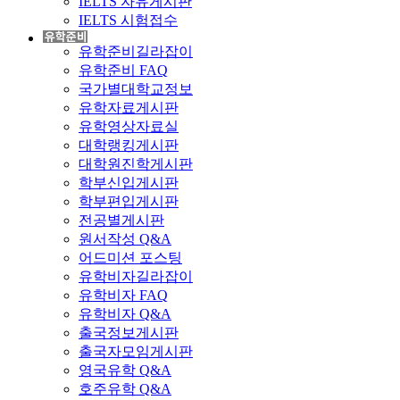
IELTS 자유게시판
IELTS 시험접수
유학준비길라잡이
유학준비 FAQ
국가별대학교정보
유학자료게시판
유학영상자료실
대학랭킹게시판
대학원진학게시판
학부신입게시판
학부편입게시판
전공별게시판
원서작성 Q&A
어드미션 포스팅
유학비자길라잡이
유학비자 FAQ
유학비자 Q&A
출국정보게시판
출국자모임게시판
영국유학 Q&A
호주유학 Q&A