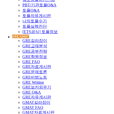
PBT/기관토플Q&A
토플Q&A
토플자유게시판
나의토플수기
토플실력진단
[ETS공식] 토플정보
GRE길라잡이
GRE교재분석
GRE공부전략
GRE학원정보
GRE FAQ
GRE자료게시판
GRE문제토론
GRE비법노트
GRE Writing
GRE보카외우기
GRE Q&A
GRE자유게시판
GMAT길라잡이
GMAT FAQ
GMAT자료게시판