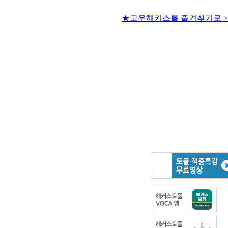
★고우해커스를 즐겨찾기로 >