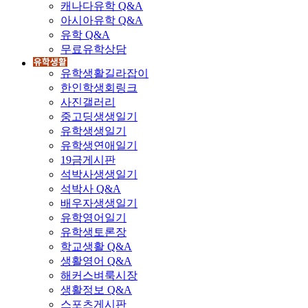
캐나다유학 Q&A
아시아유학 Q&A
유학 Q&A
무료유학상담
유학생활길라잡이
한인학생회링크
사진갤러리
중고딩생생일기
유학생생일기
유학생연애일기
19금게시판
석박사생생일기
석박사 Q&A
배우자생생일기
유학영어일기
유학생토론장
학교생활 Q&A
생활영어 Q&A
해커스벼룩시장
생활정보 Q&A
스포츠게시판