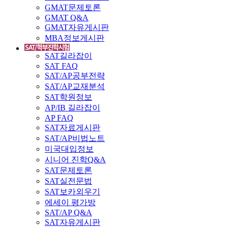
GMAT문제토론
GMAT Q&A
GMAT자유게시판
MBA정보게시판
SAT길라잡이
SAT FAQ
SAT/AP공부전략
SAT/AP교재분석
SAT학원정보
AP/IB 길라잡이
AP FAQ
SAT자료게시판
SAT/AP비법노트
미국대입정보
시니어 진학Q&A
SAT문제토론
SAT실전문법
SAT보카외우기
에세이 평가방
SAT/AP Q&A
SAT자유게시판