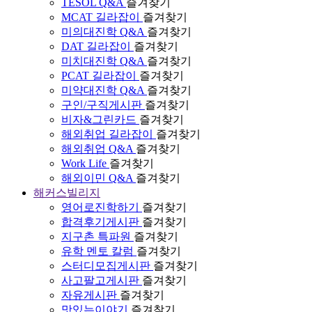
TESOL Q&A
즐겨찾기
MCAT 길라잡이
즐겨찾기
미의대진학 Q&A
즐겨찾기
DAT 길라잡이
즐겨찾기
미치대진학 Q&A
즐겨찾기
PCAT 길라잡이
즐겨찾기
미약대진학 Q&A
즐겨찾기
구인/구직게시판
즐겨찾기
비자&그린카드
즐겨찾기
해외취업 길라잡이
즐겨찾기
해외취업 Q&A
즐겨찾기
Work Life
즐겨찾기
해외이민 Q&A
즐겨찾기
해커스빌리지
영어로진학하기
즐겨찾기
합격후기게시판
즐겨찾기
지구촌 특파원
즐겨찾기
유학 멘토 칼럼
즐겨찾기
스터디모집게시판
즐겨찾기
사고팔고게시판
즐겨찾기
자유게시판
즐겨찾기
맛있는이야기
즐겨찾기