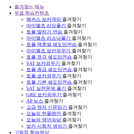
즐겨찾는 메뉴
무료 학습컨텐츠
해커스 보카게임
즐겨찾기
아이엘츠 리딩풀기
즐겨찾기
토플 말하기 연습
즐겨찾기
아이엘츠 리스닝풀기
즐겨찾기
토플 액츄얼 쉐도잉연습
즐겨찾기
아이엘츠 보카외우기
즐겨찾기
토플 정규 쉐도잉연습
즐겨찾기
SAT 보카외우기
즐겨찾기
토플 중급 쉐도잉연습
즐겨찾기
토플 보카외우기
즐겨찾기
토플 기본 쉐도잉연습
즐겨찾기
SAT 실전문제 풀기
즐겨찾기
GRE 보카외우기
즐겨찾기
AP 뉴스
즐겨찾기
고급 영자 신문읽기
즐겨찾기
오늘의 한줄명언
즐겨찾기
오늘의 영어속담
즐겨찾기
보카 시험지 생성기
즐겨찾기
고득점 학습영상