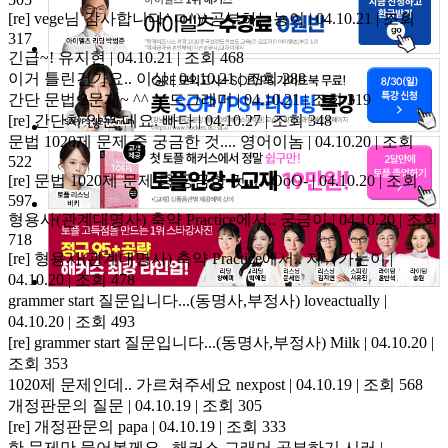
[re] vege님 감사합니다^ㅁ^)/
공부하는뇽이 | 04.10.21 | 조회
317
긴급~!
유지현 | 04.10.21 | 조회 468
이거 틀린건가요..
이상 | 04.10.21 | 조회 288
간단 문법 2문제~ ^^
누드그래머 | 04.10.21 | 조회 319
[re] 간단치 않은 데요.
빠다 | 04.10.27 | 조회 348
문법 1020제 문제 중 궁금한 것....
영어이놈 | 04.10.20 | 조회
522
[re] 문법 1020제 문제 중 궁금한 것....
-OoO- | 04.10.20 | 조회
597
형용사(관계대명사) 축약 Practice에서..
궁금이 | 04.10.20 | 조회
718
[re] 형용사(관계대명사) 축약 Practice에서..
지나가는이 |
04.10.20 | 조회 478
grammer start 질문입니다...(동명사,부정사)
loveactually |
04.10.20 | 조회 493
[re] grammer start 질문입니다...(동명사,부정사)
Milk | 04.10.20 |
조회 353
1020제 문제인데.. 가르쳐주세요
nexpost | 04.10.19 | 조회 568
개정판문의
질문 | 04.10.19 | 조회 305
[re] 개정판문의
papa | 04.10.19 | 조회 333
한 문제만 물어볼께요...해커스 그래머
공부하기 시러 |