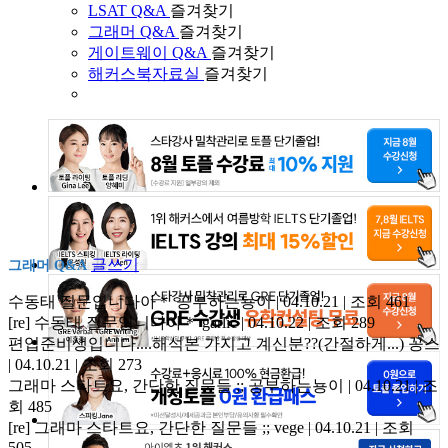
LSAT Q&A
즐겨찾기
그래머 Q&A
즐겨찾기
게이트웨이 Q&A
즐겨찾기
해커스북자료실
즐겨찾기
글쓰기
그래머 Q&A
수동태 질문입니다아＊
공부하는뇽이 | 04.10.21 | 조회 461
[re] 수동태 질문입니다아＊
garlic | 04.10.22 | 조회 289
편입준비생입니다....해석본 가지고 계신분??(간절하게...)
꽁스
| 04.10.21 | 조회 273
그래마 스타트요, 간단한 질문들 ;;
공부하는뇽이 | 04.10.21 | 조
회 485
[re] 그래마 스타트요, 간단한 질문들 ;;
vege | 04.10.21 | 조회
505