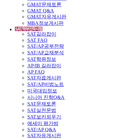
GMAT문제토론
GMAT Q&A
GMAT자유게시판
MBA정보게시판
SAT길라잡이
SAT FAQ
SAT/AP공부전략
SAT/AP교재분석
SAT학원정보
AP/IB 길라잡이
AP FAQ
SAT자료게시판
SAT/AP비법노트
미국대입정보
시니어 진학Q&A
SAT문제토론
SAT실전문법
SAT보카외우기
에세이 평가방
SAT/AP Q&A
SAT자유게시판