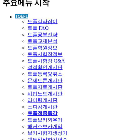
주요메뉴 시작
토플길라잡이
토플 FAQ
토플공부전략
토플교재분석
토플학원정보
토플시험장정보
토플시험장 Q&A
성적확인게시판
토플등록및취소
문제토론게시판
토플자료게시판
비법노트게시판
라이팅게시판
스피킹게시판
토플적중특강
토플보카외우기
해커스보카게임
보카시험지생성기
쉐도잉말하기연습