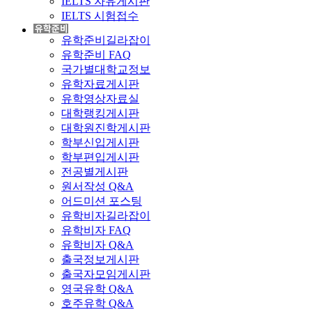
IELTS 자유게시판
IELTS 시험접수
유학준비길라잡이
유학준비 FAQ
국가별대학교정보
유학자료게시판
유학영상자료실
대학랭킹게시판
대학원진학게시판
학부신입게시판
학부편입게시판
전공별게시판
원서작성 Q&A
어드미션 포스팅
유학비자길라잡이
유학비자 FAQ
유학비자 Q&A
출국정보게시판
출국자모임게시판
영국유학 Q&A
호주유학 Q&A