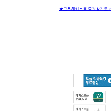
★고우해커스를 즐겨찾기로 >