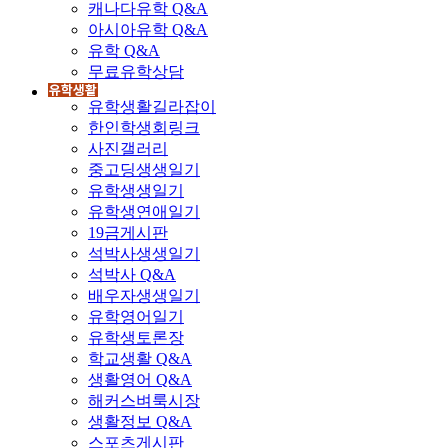
캐나다유학 Q&A
아시아유학 Q&A
유학 Q&A
무료유학상담
유학생활길라잡이
한인학생회링크
사진갤러리
중고딩생생일기
유학생생일기
유학생연애일기
19금게시판
석박사생생일기
석박사 Q&A
배우자생생일기
유학영어일기
유학생토론장
학교생활 Q&A
생활영어 Q&A
해커스벼룩시장
생활정보 Q&A
스포츠게시판