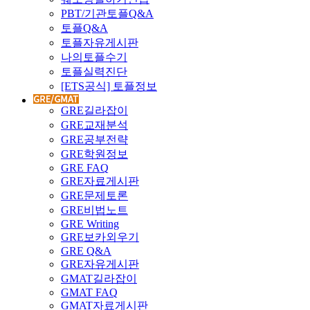
PBT/기관토플Q&A
토플Q&A
토플자유게시판
나의토플수기
토플실력진단
[ETS공식] 토플정보
GRE길라잡이
GRE교재분석
GRE공부전략
GRE학원정보
GRE FAQ
GRE자료게시판
GRE문제토론
GRE비법노트
GRE Writing
GRE보카외우기
GRE Q&A
GRE자유게시판
GMAT길라잡이
GMAT FAQ
GMAT자료게시판