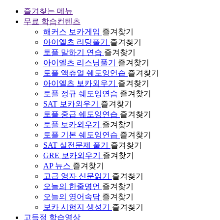
즐겨찾는 메뉴
무료 학습컨텐츠
해커스 보카게임
즐겨찾기
아이엘츠 리딩풀기
즐겨찾기
토플 말하기 연습
즐겨찾기
아이엘츠 리스닝풀기
즐겨찾기
토플 액츄얼 쉐도잉연습
즐겨찾기
아이엘츠 보카외우기
즐겨찾기
토플 정규 쉐도잉연습
즐겨찾기
SAT 보카외우기
즐겨찾기
토플 중급 쉐도잉연습
즐겨찾기
토플 보카외우기
즐겨찾기
토플 기본 쉐도잉연습
즐겨찾기
SAT 실전문제 풀기
즐겨찾기
GRE 보카외우기
즐겨찾기
AP 뉴스
즐겨찾기
고급 영자 신문읽기
즐겨찾기
오늘의 한줄명언
즐겨찾기
오늘의 영어속담
즐겨찾기
보카 시험지 생성기
즐겨찾기
고득점 학습영상