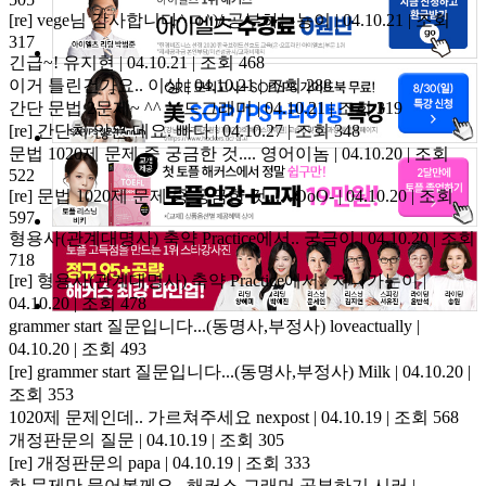
[re] vege님 감사합니다^ㅁ^)/
공부하는뇽이 | 04.10.21 | 조회
317
긴급~!
유지현 | 04.10.21 | 조회 468
이거 틀린건가요..
이상 | 04.10.21 | 조회 288
간단 문법 2문제~ ^^
누드그래머 | 04.10.21 | 조회 319
[re] 간단치 않은 데요.
빠다 | 04.10.27 | 조회 348
문법 1020제 문제 중 궁금한 것....
영어이놈 | 04.10.20 | 조회
522
[re] 문법 1020제 문제 중 궁금한 것....
-OoO- | 04.10.20 | 조회
597
형용사(관계대명사) 축약 Practice에서..
궁금이 | 04.10.20 | 조회
718
[re] 형용사(관계대명사) 축약 Practice에서..
지나가는이 |
04.10.20 | 조회 478
grammer start 질문입니다...(동명사,부정사)
loveactually |
04.10.20 | 조회 493
[re] grammer start 질문입니다...(동명사,부정사)
Milk | 04.10.20 |
조회 353
1020제 문제인데.. 가르쳐주세요
nexpost | 04.10.19 | 조회 568
개정판문의
질문 | 04.10.19 | 조회 305
[re] 개정판문의
papa | 04.10.19 | 조회 333
한 문제만 물어볼께요...해커스 그래머
공부하기 시러 |