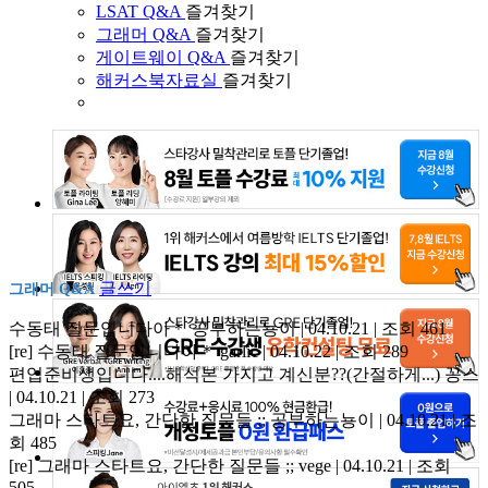
LSAT Q&A
즐겨찾기
그래머 Q&A
즐겨찾기
게이트웨이 Q&A
즐겨찾기
해커스북자료실
즐겨찾기
글쓰기
그래머 Q&A
수동태 질문입니다아＊
공부하는뇽이 | 04.10.21 | 조회 461
[re] 수동태 질문입니다아＊
garlic | 04.10.22 | 조회 289
편입준비생입니다....해석본 가지고 계신분??(간절하게...)
꽁스
| 04.10.21 | 조회 273
그래마 스타트요, 간단한 질문들 ;;
공부하는뇽이 | 04.10.21 | 조
회 485
[re] 그래마 스타트요, 간단한 질문들 ;;
vege | 04.10.21 | 조회
505