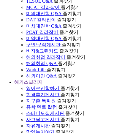
TESOL Q&A
즐겨찾기
MCAT 길라잡이
즐겨찾기
미의대진학 Q&A
즐겨찾기
DAT 길라잡이
즐겨찾기
미치대진학 Q&A
즐겨찾기
PCAT 길라잡이
즐겨찾기
미약대진학 Q&A
즐겨찾기
구인/구직게시판
즐겨찾기
비자&그린카드
즐겨찾기
해외취업 길라잡이
즐겨찾기
해외취업 Q&A
즐겨찾기
Work Life
즐겨찾기
해외이민 Q&A
즐겨찾기
해커스빌리지
영어로진학하기
즐겨찾기
합격후기게시판
즐겨찾기
지구촌 특파원
즐겨찾기
유학 멘토 칼럼
즐겨찾기
스터디모집게시판
즐겨찾기
사고팔고게시판
즐겨찾기
자유게시판
즐겨찾기
맛있는이야기
즐겨찾기