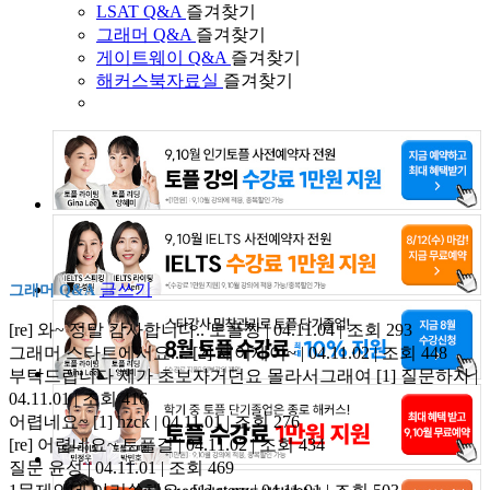
LSAT Q&A
즐겨찾기
그래머 Q&A
즐겨찾기
게이트웨이 Q&A
즐겨찾기
해커스북자료실
즐겨찾기
글쓰기
그래머 Q&A
[re] 와~ 정말 감사합니다..
토플짱 | 04.11.04 | 조회 293
그래머 스타트에서요....
[2]
제이제이~ | 04.11.02 | 조회 448
부탁드립니다 제가 초보자거던요 몰라서그래여
[1]
질문하자 |
04.11.01 | 조회 416
어렵네요~
[1]
hzck | 04.11.01 | 조회 276
[re] 어렵네요~
토플걸 | 04.11.02 | 조회 434
질문
윤성 | 04.11.01 | 조회 469