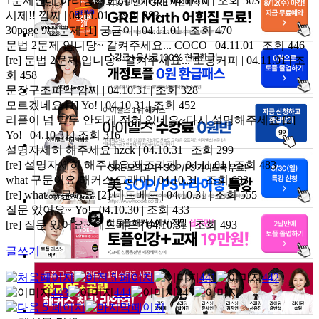
1문제인데 아리쏭해요,,
[1]
stery | 04.11.01 | 조회 503
시제!!
깜찌 | 04.11.01 | 조회 283
30page 9번문제
[1]
궁금이 | 04.11.01 | 조회 470
문법 2문제 입니당~ 갈켜주세요...
COCO | 04.11.01 | 조회 446
[re] 문법 2문제 입니당~ 갈켜주세요...
모닝커피 | 04.11.01 | 조
회 458
문장구조파악
깜찌 | 04.10.31 | 조회 328
모르겠네요
[1]
Yo! | 04.10.31 | 조회 452
리플이 넘 말두 안되게 적혀 있네요~다시 설명해주세요
[2]
Yo! | 04.10.31 | 조회 316
설명자세히 해주세요
hzck | 04.10.31 | 조회 299
[re] 설명자세히 해주세요
재즈카페 | 04.11.01 | 조회 483
what 구문이요
해커스 그래머 | 04.10.31 | 조회 633
[re] what 구문이요
[2]
네드베드 | 04.10.31 | 조회 555
질문 있어요~
Yo! | 04.10.30 | 조회 433
[re] 질문 있어요~
네드베드 | 04.10.31 | 조회 493
글쓰기
441
442
443
444
445