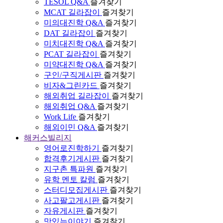
TESOL Q&A
즐겨찾기
MCAT 길라잡이
즐겨찾기
미의대진학 Q&A
즐겨찾기
DAT 길라잡이
즐겨찾기
미치대진학 Q&A
즐겨찾기
PCAT 길라잡이
즐겨찾기
미약대진학 Q&A
즐겨찾기
구인/구직게시판
즐겨찾기
비자&그린카드
즐겨찾기
해외취업 길라잡이
즐겨찾기
해외취업 Q&A
즐겨찾기
Work Life
즐겨찾기
해외이민 Q&A
즐겨찾기
해커스빌리지
영어로진학하기
즐겨찾기
합격후기게시판
즐겨찾기
지구촌 특파원
즐겨찾기
유학 멘토 칼럼
즐겨찾기
스터디모집게시판
즐겨찾기
사고팔고게시판
즐겨찾기
자유게시판
즐겨찾기
맛있는이야기
즐겨찾기