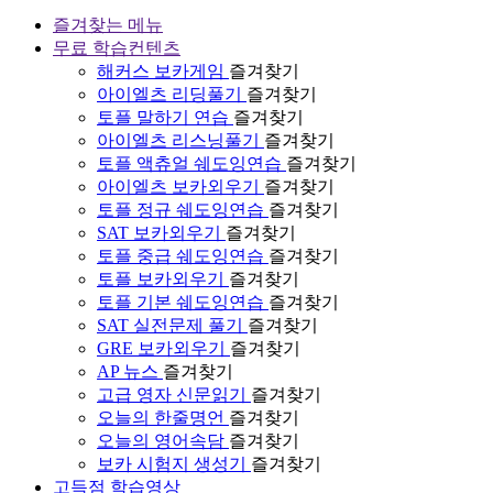
즐겨찾는 메뉴
무료 학습컨텐츠
해커스 보카게임
즐겨찾기
아이엘츠 리딩풀기
즐겨찾기
토플 말하기 연습
즐겨찾기
아이엘츠 리스닝풀기
즐겨찾기
토플 액츄얼 쉐도잉연습
즐겨찾기
아이엘츠 보카외우기
즐겨찾기
토플 정규 쉐도잉연습
즐겨찾기
SAT 보카외우기
즐겨찾기
토플 중급 쉐도잉연습
즐겨찾기
토플 보카외우기
즐겨찾기
토플 기본 쉐도잉연습
즐겨찾기
SAT 실전문제 풀기
즐겨찾기
GRE 보카외우기
즐겨찾기
AP 뉴스
즐겨찾기
고급 영자 신문읽기
즐겨찾기
오늘의 한줄명언
즐겨찾기
오늘의 영어속담
즐겨찾기
보카 시험지 생성기
즐겨찾기
고득점 학습영상