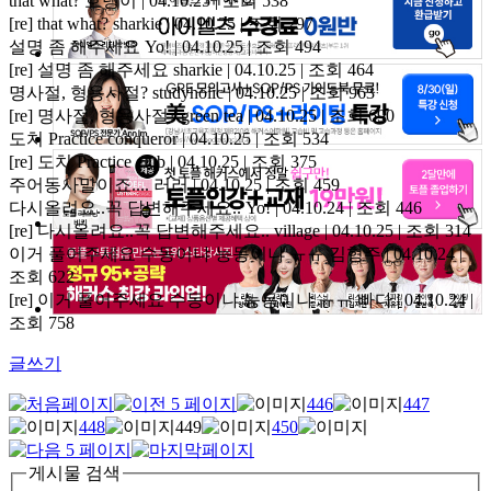
that what?
호랭이 | 04.10.25 | 조회 538
[re] that what?
sharkie | 04.10.25 | 조회 297
설명 좀 해주세요
Yo! | 04.10.25 | 조회 494
[re] 설명 좀 해주세요
sharkie | 04.10.25 | 조회 464
명사절, 형용사절?
studyholic | 04.10.25 | 조회 963
[re] 명사절, 형용사절?
green tea | 04.10.25 | 조회 690
도치 Practice
conqueror | 04.10.25 | 조회 534
[re] 도치 Practice
club | 04.10.25 | 조회 375
주어동사말이죠....
러러 | 04.10.25 | 조회 459
다시올려요..꼭 답변해주세요..
Yo! | 04.10.24 | 조회 446
[re] 다시올려요..꼭 답변해주세요..
village | 04.10.25 | 조회 314
이거 풀어주세요 수동이냐 능동이냐 ㅠㅠ
김형주 | 04.10.24 |
조회 622
[re] 이거 풀어주세요 수동이냐 능동이냐 ㅠㅠ
빠다 | 04.10.24 |
조회 758
글쓰기
446
447
448
449
450
게시물 검색