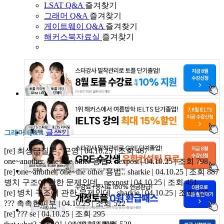
LSAT Q&A
즐겨찾기
그래머 Q&A
즐겨찾기
게이트웨이 Q&A
즐겨찾기
해커스북자료실
즐겨찾기
글쓰기
그래머 Q&A
[re] 최상급질문..
근영 | 04.10.25 | 조회 487
one~another, one~the other 용법..
nexpost | 04.10.25 | 조회 798
[re] one~another, one~the other 용법..
sharkie | 04.10.25 | 조회 887
병치 구조에 관한 문제인데..
nexpost | 04.10.25 | 조회 451
[re] 병치 구조에 관한 문제인데..
sharkie | 04.10.25 | 조회 327
???
촉촉한피부 | 04.10.25 | 조회 522
[re] ???
se | 04.10.25 | 조회 295