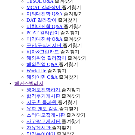
TESOL Q&A
즐겨찾기
MCAT 길라잡이
즐겨찾기
미의대진학 Q&A
즐겨찾기
DAT 길라잡이
즐겨찾기
미치대진학 Q&A
즐겨찾기
PCAT 길라잡이
즐겨찾기
미약대진학 Q&A
즐겨찾기
구인/구직게시판
즐겨찾기
비자&그린카드
즐겨찾기
해외취업 길라잡이
즐겨찾기
해외취업 Q&A
즐겨찾기
Work Life
즐겨찾기
해외이민 Q&A
즐겨찾기
해커스빌리지
영어로진학하기
즐겨찾기
합격후기게시판
즐겨찾기
지구촌 특파원
즐겨찾기
유학 멘토 칼럼
즐겨찾기
스터디모집게시판
즐겨찾기
사고팔고게시판
즐겨찾기
자유게시판
즐겨찾기
맛있는이야기
즐겨찾기