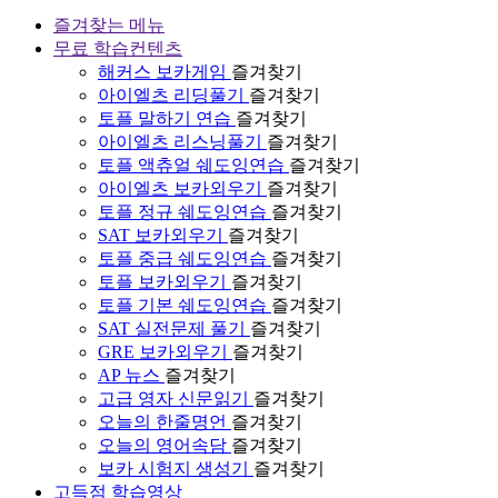
즐겨찾는 메뉴
무료 학습컨텐츠
해커스 보카게임
즐겨찾기
아이엘츠 리딩풀기
즐겨찾기
토플 말하기 연습
즐겨찾기
아이엘츠 리스닝풀기
즐겨찾기
토플 액츄얼 쉐도잉연습
즐겨찾기
아이엘츠 보카외우기
즐겨찾기
토플 정규 쉐도잉연습
즐겨찾기
SAT 보카외우기
즐겨찾기
토플 중급 쉐도잉연습
즐겨찾기
토플 보카외우기
즐겨찾기
토플 기본 쉐도잉연습
즐겨찾기
SAT 실전문제 풀기
즐겨찾기
GRE 보카외우기
즐겨찾기
AP 뉴스
즐겨찾기
고급 영자 신문읽기
즐겨찾기
오늘의 한줄명언
즐겨찾기
오늘의 영어속담
즐겨찾기
보카 시험지 생성기
즐겨찾기
고득점 학습영상