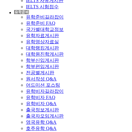
IELTS 자유게시판
IELTS 시험접수
유학준비길라잡이
유학준비 FAQ
국가별대학교정보
유학자료게시판
유학영상자료실
대학랭킹게시판
대학원진학게시판
학부신입게시판
학부편입게시판
전공별게시판
원서작성 Q&A
어드미션 포스팅
유학비자길라잡이
유학비자 FAQ
유학비자 Q&A
출국정보게시판
출국자모임게시판
영국유학 Q&A
호주유학 Q&A