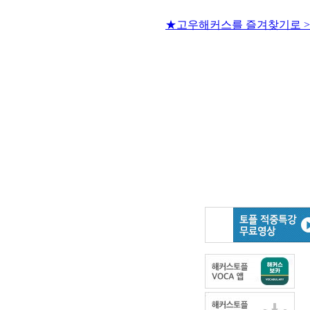
★고우해커스를 즐겨찾기로 >