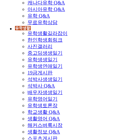
캐나다유학 Q&A
아시아유학 Q&A
유학 Q&A
무료유학상담
유학생활길라잡이
한인학생회링크
사진갤러리
중고딩생생일기
유학생생일기
유학생연애일기
19금게시판
석박사생생일기
석박사 Q&A
배우자생생일기
유학영어일기
유학생토론장
학교생활 Q&A
생활영어 Q&A
해커스벼룩시장
생활정보 Q&A
스포츠게시판