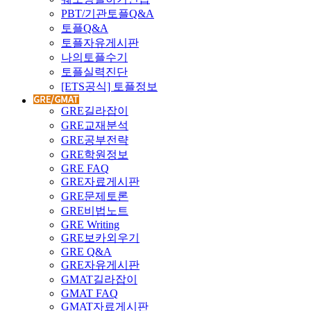
PBT/기관토플Q&A
토플Q&A
토플자유게시판
나의토플수기
토플실력진단
[ETS공식] 토플정보
GRE길라잡이
GRE교재분석
GRE공부전략
GRE학원정보
GRE FAQ
GRE자료게시판
GRE문제토론
GRE비법노트
GRE Writing
GRE보카외우기
GRE Q&A
GRE자유게시판
GMAT길라잡이
GMAT FAQ
GMAT자료게시판