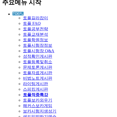
주요메뉴 시작
토플길라잡이
토플 FAQ
토플공부전략
토플교재분석
토플학원정보
토플시험장정보
토플시험장 Q&A
성적확인게시판
토플등록및취소
문제토론게시판
토플자료게시판
비법노트게시판
라이팅게시판
스피킹게시판
토플적중특강
토플보카외우기
해커스보카게임
보카시험지생성기
쉐도잉말하기연습