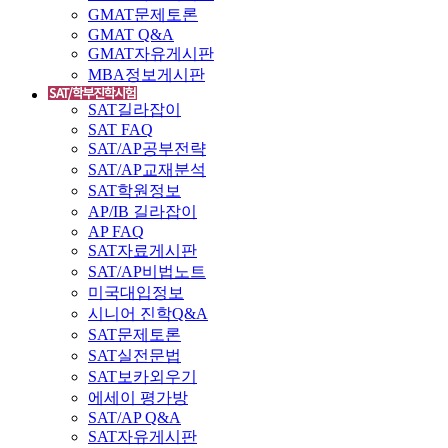
GMAT문제토론
GMAT Q&A
GMAT자유게시판
MBA정보게시판
SAT길라잡이
SAT FAQ
SAT/AP공부전략
SAT/AP교재분석
SAT학원정보
AP/IB 길라잡이
AP FAQ
SAT자료게시판
SAT/AP비법노트
미국대입정보
시니어 진학Q&A
SAT문제토론
SAT실전문법
SAT보카외우기
에세이 평가방
SAT/AP Q&A
SAT자유게시판