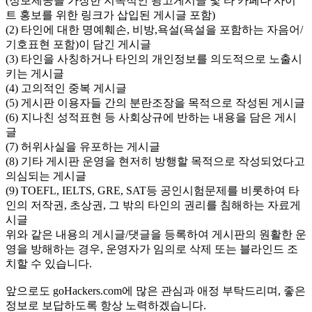
(정보제공을 가장한 지속적인 광고게시글 및 타 카페나 사이
트 홍보를 위한 링크가 삽입된 게시글 포함)
(2) 타인에 대한 명예훼손, 비방,욕설(욕설을 포함하는 자음어/
기호표현 포함)이 담긴 게시글
(3) 타인을 사칭하거나 타인의 개인정보를 의도적으로 노출시
키는 게시글
(4) 고의적인 중복 게시글
(5) 게시판 이용자들 간의 분란조장을 목적으로 작성된 게시글
(6) 지나친 성적표현 등 사회상규에 반하는 내용을 담은 게시
글
(7) 허위사실을 유포하는 게시글
(8) 기타 게시판 운영을 현저히 방행할 목적으로 작성되었다고
의심되는 게시글
(9) TOEFL, IELTS, GRE, SAT등 공인시험문제를 비롯하여 타
인의 저작권, 초상권, 그 밖의 타인의 권리를 침해하는 자료게
시글
위와 같은 내용의 게시글/댓글을 등록하여 게시판의 원활한 운
영을 방해하는 경우, 운영자가 임의로 삭제 또는 블라인드 조
치할 수 있습니다.
앞으로도 goHackers.com에 많은 관심과 애정 부탁드리며, 좋은
정보로 보답하도록 항상 노력하겠습니다.