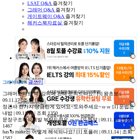
LSAT Q&A
즐겨찾기
그래머 Q&A
즐겨찾기
게이트웨이 Q&A
즐겨찾기
해커스북자료실
즐겨찾기
글쓰기
그래머 Q&A
그래머스타트 책, 강의에 관해 문의드려요..
[3]
왕초보 |
09.11.17 | 조회 1821
정관사 한가지 궁금한게 있어요~도와주세요~ㅠㅠ
[1]
문법은
내밥 | 09.11.17 | 조회 1350
문장구조해석제발 부탁드려요 ㅠㅠ
[3]
젭알 | 09.11.16 | 조회
1467
has to make는 어떻게 해석되나요?
[1]
토플러 | 09.11.14 | 조회
1582