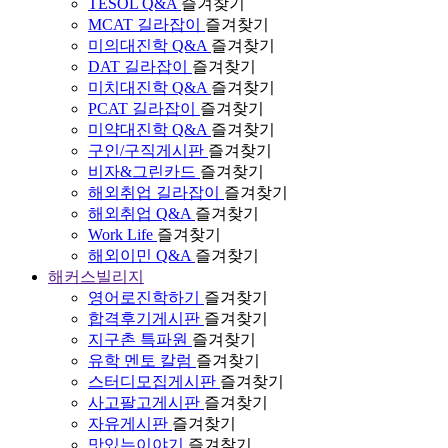
TESOL Q&A
즐겨찾기
MCAT 길라잡이
즐겨찾기
미의대진학 Q&A
즐겨찾기
DAT 길라잡이
즐겨찾기
미치대진학 Q&A
즐겨찾기
PCAT 길라잡이
즐겨찾기
미약대진학 Q&A
즐겨찾기
구인/구직게시판
즐겨찾기
비자&그린카드
즐겨찾기
해외취업 길라잡이
즐겨찾기
해외취업 Q&A
즐겨찾기
Work Life
즐겨찾기
해외이민 Q&A
즐겨찾기
해커스빌리지
영어로진학하기
즐겨찾기
합격후기게시판
즐겨찾기
지구촌 특파원
즐겨찾기
유학 멘토 칼럼
즐겨찾기
스터디모집게시판
즐겨찾기
사고팔고게시판
즐겨찾기
자유게시판
즐겨찾기
맛있는이야기
즐겨찾기