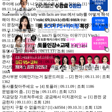
주어에 (a)few가 나오면 복수동사를 쓰잖아요,
[1]
^^* |
09.11.14 | 조회 2456
Statements which tally with facts are true.에서 tally를 어떻게 해석
해야 하나요??
[1]
Vtech | 09.11.13 | 조회 1663
이 문장에서 size는 원주 둘레를 의미하는 것인가요?
[1]
Vtech |
09.11.13 | 조회 1472
이 문장에서 in이 아닌, into가 들어가는 이유??
[1]
Vtech |
09.11.13 | 조회 1339
명사절 채우기 P247
[2]
현아 | 09.11.13 | 조회 1404
동명사 질문
[2]
하라 | 09.11.13 | 조회 1601
동명사
[2]
현아 | 09.11.12 | 조회 1305
관사 질문 p157
[4]
현아 | 09.11.10 | 조회 1365
가산명사 ? 불가산명사 헷갈려요 ㅠㅠ
[3]
현아 | 09.11.10 | 조회
1664
관사부분 이해안가는거 질문드려요 ...
[2]
현아 | 09.11.10 | 조회
1362
동사를찾아주세요 ㅠ
[4]
토플러 | 09.11.09 | 조회 1186
문법용어 좀..
[1]
안뇽 | 09.11.05 | 조회 1253
지금당장 가르쳐주세요 .궁금해서 미치겠어요 ㅠ
[1]
완전 궁
금한자 | 09.11.03 | 조회 1281
답안지 구할 수 없을까요?
[1]
ck0504 | 09.10.31 | 조회 1328