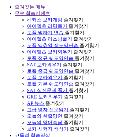
즐겨찾는 메뉴
무료 학습컨텐츠
해커스 보카게임
즐겨찾기
아이엘츠 리딩풀기
즐겨찾기
토플 말하기 연습
즐겨찾기
아이엘츠 리스닝풀기
즐겨찾기
토플 액츄얼 쉐도잉연습
즐겨찾기
아이엘츠 보카외우기
즐겨찾기
토플 정규 쉐도잉연습
즐겨찾기
SAT 보카외우기
즐겨찾기
토플 중급 쉐도잉연습
즐겨찾기
토플 보카외우기
즐겨찾기
토플 기본 쉐도잉연습
즐겨찾기
SAT 실전문제 풀기
즐겨찾기
GRE 보카외우기
즐겨찾기
AP 뉴스
즐겨찾기
고급 영자 신문읽기
즐겨찾기
오늘의 한줄명언
즐겨찾기
오늘의 영어속담
즐겨찾기
보카 시험지 생성기
즐겨찾기
고득점 학습영상