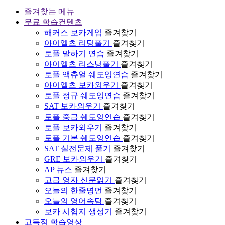
즐겨찾는 메뉴
무료 학습컨텐츠
해커스 보카게임
즐겨찾기
아이엘츠 리딩풀기
즐겨찾기
토플 말하기 연습
즐겨찾기
아이엘츠 리스닝풀기
즐겨찾기
토플 액츄얼 쉐도잉연습
즐겨찾기
아이엘츠 보카외우기
즐겨찾기
토플 정규 쉐도잉연습
즐겨찾기
SAT 보카외우기
즐겨찾기
토플 중급 쉐도잉연습
즐겨찾기
토플 보카외우기
즐겨찾기
토플 기본 쉐도잉연습
즐겨찾기
SAT 실전문제 풀기
즐겨찾기
GRE 보카외우기
즐겨찾기
AP 뉴스
즐겨찾기
고급 영자 신문읽기
즐겨찾기
오늘의 한줄명언
즐겨찾기
오늘의 영어속담
즐겨찾기
보카 시험지 생성기
즐겨찾기
고득점 학습영상