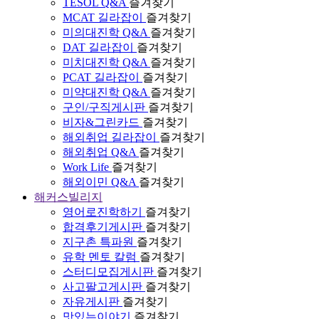
TESOL Q&A
즐겨찾기
MCAT 길라잡이
즐겨찾기
미의대진학 Q&A
즐겨찾기
DAT 길라잡이
즐겨찾기
미치대진학 Q&A
즐겨찾기
PCAT 길라잡이
즐겨찾기
미약대진학 Q&A
즐겨찾기
구인/구직게시판
즐겨찾기
비자&그린카드
즐겨찾기
해외취업 길라잡이
즐겨찾기
해외취업 Q&A
즐겨찾기
Work Life
즐겨찾기
해외이민 Q&A
즐겨찾기
해커스빌리지
영어로진학하기
즐겨찾기
합격후기게시판
즐겨찾기
지구촌 특파원
즐겨찾기
유학 멘토 칼럼
즐겨찾기
스터디모집게시판
즐겨찾기
사고팔고게시판
즐겨찾기
자유게시판
즐겨찾기
맛있는이야기
즐겨찾기