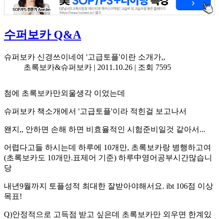
수퍼보카 Q&A
슈퍼보카 신경쓰이네여 '고급토플'이란 소개가,,
초록보카&슈퍼보카 |
2011.10.26
| 조회 7595
첨에 초록보카만외울생각 이었는데
슈퍼보카 책소개에서 '고급토플'이라 적힌걸 보고나서
왠지,, 안하면 손해 하면 비효율적인 시험준비일것 같아서...
어렵다고들 하시는데 하루에 10개만, 초록보카랑 병행하고여
(초록보카도 10개만.표제어 기준) 하루中영어공부시간많습니
당
내년9월까지 토플성적 최대한 잘받아야해서요. ibt 106점 이상
목표!
Q)안정적으로 고득점 받고 싶은데 초록보카만 외우면 한계있