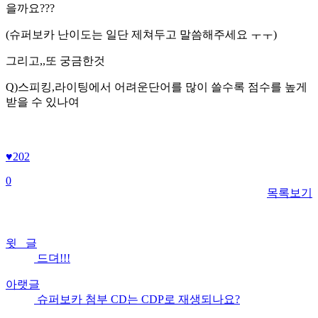
을까요???
(슈퍼보카 난이도는 일단 제쳐두고 말씀해주세요 ㅜㅜ)
그리고,,또 궁금한것
Q)스피킹,라이팅에서 어려운단어를 많이 쓸수록 점수를 높게
받을 수 있나여
♥
202
0
목록보기
윗 글
드뎌!!!
아랫글
슈퍼보카 첨부 CD는 CDP로 재생되나요?