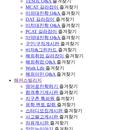
TESOL Q&A
즐겨찾기
MCAT 길라잡이
즐겨찾기
미의대진학 Q&A
즐겨찾기
DAT 길라잡이
즐겨찾기
미치대진학 Q&A
즐겨찾기
PCAT 길라잡이
즐겨찾기
미약대진학 Q&A
즐겨찾기
구인/구직게시판
즐겨찾기
비자&그린카드
즐겨찾기
해외취업 길라잡이
즐겨찾기
해외취업 Q&A
즐겨찾기
Work Life
즐겨찾기
해외이민 Q&A
즐겨찾기
해커스빌리지
영어로진학하기
즐겨찾기
합격후기게시판
즐겨찾기
지구촌 특파원
즐겨찾기
유학 멘토 칼럼
즐겨찾기
스터디모집게시판
즐겨찾기
사고팔고게시판
즐겨찾기
자유게시판
즐겨찾기
맛있는이야기
즐겨찾기