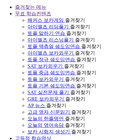
즐겨찾는 메뉴
무료 학습컨텐츠
해커스 보카게임
즐겨찾기
아이엘츠 리딩풀기
즐겨찾기
토플 말하기 연습
즐겨찾기
아이엘츠 리스닝풀기
즐겨찾기
토플 액츄얼 쉐도잉연습
즐겨찾기
아이엘츠 보카외우기
즐겨찾기
토플 정규 쉐도잉연습
즐겨찾기
SAT 보카외우기
즐겨찾기
토플 중급 쉐도잉연습
즐겨찾기
토플 보카외우기
즐겨찾기
토플 기본 쉐도잉연습
즐겨찾기
SAT 실전문제 풀기
즐겨찾기
GRE 보카외우기
즐겨찾기
AP 뉴스
즐겨찾기
고급 영자 신문읽기
즐겨찾기
오늘의 한줄명언
즐겨찾기
오늘의 영어속담
즐겨찾기
보카 시험지 생성기
즐겨찾기
고득점 학습영상