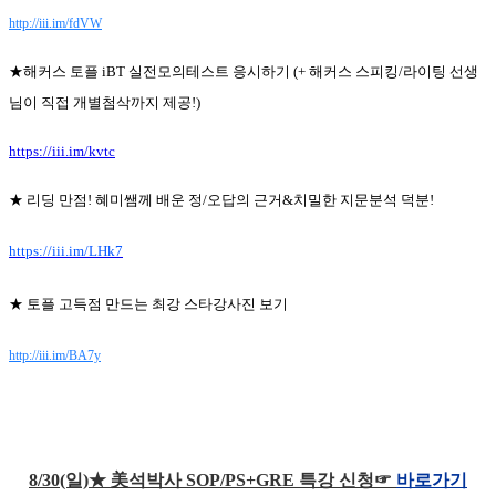
http://iii.im/fdVW
★해커스 토플 iBT 실전모의테스트 응시하기 (+ 해커스 스피킹/라이팅 선생
님이 직접 개별첨삭까지 제공!)
https://iii.im/kvtc
★ 리딩 만점! 혜미쌤께 배운 정/오답의 근거&치밀한 지문분석 덕분!
https://iii.im/LHk7
★ 토플 고득점 만드는 최강 스타강사진 보기
http://iii.im/BA7y
8/30(일)★ 美석박사 SOP/PS+GRE 특강 신청☞
바로가기