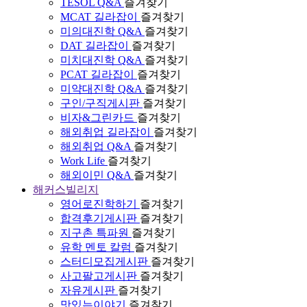
TESOL Q&A
즐겨찾기
MCAT 길라잡이
즐겨찾기
미의대진학 Q&A
즐겨찾기
DAT 길라잡이
즐겨찾기
미치대진학 Q&A
즐겨찾기
PCAT 길라잡이
즐겨찾기
미약대진학 Q&A
즐겨찾기
구인/구직게시판
즐겨찾기
비자&그린카드
즐겨찾기
해외취업 길라잡이
즐겨찾기
해외취업 Q&A
즐겨찾기
Work Life
즐겨찾기
해외이민 Q&A
즐겨찾기
해커스빌리지
영어로진학하기
즐겨찾기
합격후기게시판
즐겨찾기
지구촌 특파원
즐겨찾기
유학 멘토 칼럼
즐겨찾기
스터디모집게시판
즐겨찾기
사고팔고게시판
즐겨찾기
자유게시판
즐겨찾기
맛있는이야기
즐겨찾기