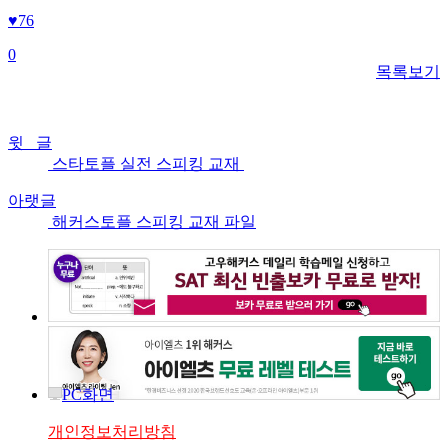
♥
76
0
목록보기
윗 글
스타토플 실전 스피킹 교재
아랫글
해커스토플 스피킹 교재 파일
PC화면
개인정보처리방침