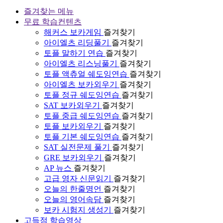
즐겨찾는 메뉴
무료 학습컨텐츠
해커스 보카게임
즐겨찾기
아이엘츠 리딩풀기
즐겨찾기
토플 말하기 연습
즐겨찾기
아이엘츠 리스닝풀기
즐겨찾기
토플 액츄얼 쉐도잉연습
즐겨찾기
아이엘츠 보카외우기
즐겨찾기
토플 정규 쉐도잉연습
즐겨찾기
SAT 보카외우기
즐겨찾기
토플 중급 쉐도잉연습
즐겨찾기
토플 보카외우기
즐겨찾기
토플 기본 쉐도잉연습
즐겨찾기
SAT 실전문제 풀기
즐겨찾기
GRE 보카외우기
즐겨찾기
AP 뉴스
즐겨찾기
고급 영자 신문읽기
즐겨찾기
오늘의 한줄명언
즐겨찾기
오늘의 영어속담
즐겨찾기
보카 시험지 생성기
즐겨찾기
고득점 학습영상