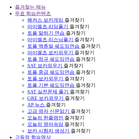
즐겨찾는 메뉴
무료 학습컨텐츠
해커스 보카게임
즐겨찾기
아이엘츠 리딩풀기
즐겨찾기
토플 말하기 연습
즐겨찾기
아이엘츠 리스닝풀기
즐겨찾기
토플 액츄얼 쉐도잉연습
즐겨찾기
아이엘츠 보카외우기
즐겨찾기
토플 정규 쉐도잉연습
즐겨찾기
SAT 보카외우기
즐겨찾기
토플 중급 쉐도잉연습
즐겨찾기
토플 보카외우기
즐겨찾기
토플 기본 쉐도잉연습
즐겨찾기
SAT 실전문제 풀기
즐겨찾기
GRE 보카외우기
즐겨찾기
AP 뉴스
즐겨찾기
고급 영자 신문읽기
즐겨찾기
오늘의 한줄명언
즐겨찾기
오늘의 영어속담
즐겨찾기
보카 시험지 생성기
즐겨찾기
고득점 학습영상