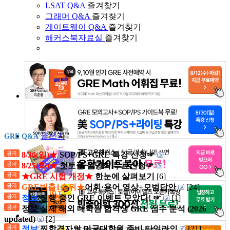
LSAT Q&A
즐겨찾기
그래머 Q&A
즐겨찾기
게이트웨이 Q&A
즐겨찾기
해커스북자료실
즐겨찾기
글쓰기
GRE Q&A
8/30(일)★
SOP/PS+GRE 특강 신청☞
8/25(화)★
첫토플 설명회 무료신청☞
★GRE 시험 개정★
한눈에 살펴보기
[6]
GRE빈출1순위★
어휘·용어 영상+모범답안
[24]
정보
진행 중인 GRE 이벤트 모았다! ☞
[1]
정보 실제 해외 대학원 합격생 GRE 점수 분석 (2026
updated)
[2]
정보
찐합격자의 미국대학원 준비 타임라인
[21]