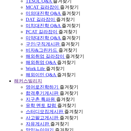
TESOL Q&A
즐겨찾기
MCAT 길라잡이
즐겨찾기
미의대진학 Q&A
즐겨찾기
DAT 길라잡이
즐겨찾기
미치대진학 Q&A
즐겨찾기
PCAT 길라잡이
즐겨찾기
미약대진학 Q&A
즐겨찾기
구인/구직게시판
즐겨찾기
비자&그린카드
즐겨찾기
해외취업 길라잡이
즐겨찾기
해외취업 Q&A
즐겨찾기
Work Life
즐겨찾기
해외이민 Q&A
즐겨찾기
해커스빌리지
영어로진학하기
즐겨찾기
합격후기게시판
즐겨찾기
지구촌 특파원
즐겨찾기
유학 멘토 칼럼
즐겨찾기
스터디모집게시판
즐겨찾기
사고팔고게시판
즐겨찾기
자유게시판
즐겨찾기
맛있는이야기
즐겨찾기