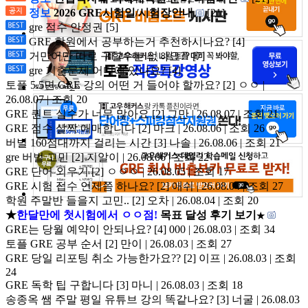
정보
2026 GRE시험일/시험장안내
[21]
gre 점수 안정권
[5]
GRE 학원에서 공부하는거 추천하시나요?
[4]
거만어만 따로 구할수는 없나요??
[7]
gre 기출문제 어디에 있나요?
[4]
토플 5.5면 GRE 강의 어떤 거 들어야 할까요?
[2]
ㅇㅇ |
26.08.07 | 조회 20
GRE 퀀트 실수가 너무 많아요
[2]
그만 | 26.08.07 | 조회 21
GRE 점수 살짝 애매합니다
[2]
마크 | 26.08.06 | 조회 26
버벌 160점대까지 걸리는 시간
[3]
나솔 | 26.08.06 | 조회 21
gre 버벌 고민
[2]
지알이 | 26.08.06 | 조회 22
GRE 단어 외우기
[2]
ㅇㅇㅇ | 26.08.05 | 조회 17
GRE 시험 접수 언제쯤 하나요?
[2]
애쉬 | 26.08.04 | 조회 27
학원 주말반 들을지 고민..
[2]
오차 | 26.08.04 | 조회 20
★
한달만에 첫시험에서 ㅇㅇ점!
목표 달성 후기 보기
★
GRE는 당월 예약이 안되나요?
[4]
000 | 26.08.03 | 조회 34
토플 GRE 공부 순서
[2]
만이 | 26.08.03 | 조회 27
GRE 당일 리포팅 취소 가능한가요??
[2]
이프 | 26.08.03 | 조회
24
GRE 독학 팁 구합니다
[3]
마니 | 26.08.03 | 조회 18
송종옥 쌤 주말 평일 유튜브 강의 똑같나요?
[3]
너굴 | 26.08.03