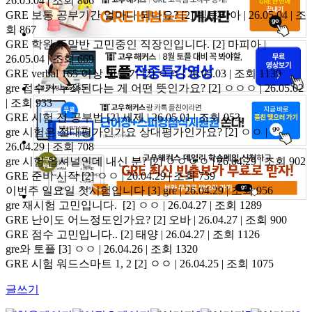
26.05.04 | 조회 866
GRE 보통 공부기간 얼마나 되나요?
[2]
빅토리아 | 26.05.04 | 조
회 867
GRE 학원 주말반 고민중인 직장인입니다.
[2]
마피아 |
26.05.04 | 조회 669
GRE verbal 165 이상 만들기
[2]
ㅇㅇ | 26.05.03 | 조회 1139
gre 점수가 누적된다는 게 어떤 뜻인가요?
[2]
ㅇㅇㅇ | 26.05.02
| 조회 933
GRE 시험 전 공부법
[2]
세제 | 26.05.01 | 조회 953
gre 시험은 절대평가인가요 상대평가인가요?
[2]
ㅇㅇ |
26.04.29 | 조회 708
gre 시험 옵셔널인데 내신 분?
[2]
ㅇㅇㅇㅇ | 26.04.29 | 조회 902
GRE 준비 시작
[2]
ㅇㅇ | 26.04.29 | 조회 739
이번주 일요일 첫시험입니다
[3]
gre | 26.04.29 | 조회 956
gre 재시험 고민입니다.
[2]
ㅇㅇ | 26.04.27 | 조회 1289
GRE 난이도 어느정도인가요?
[2]
오바 | 26.04.27 | 조회 900
GRE 점수 고민입니다..
[2]
태양 | 26.04.27 | 조회 1126
gre와 토플
[3]
ㅇㅇ | 26.04.26 | 조회 1320
GRE 시험 워드스마트 1, 2
[2]
ㅇㅇ | 26.04.25 | 조회 1075
글쓰기