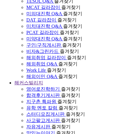
TESOL Q&A
즐겨찾기
MCAT 길라잡이
즐겨찾기
미의대진학 Q&A
즐겨찾기
DAT 길라잡이
즐겨찾기
미치대진학 Q&A
즐겨찾기
PCAT 길라잡이
즐겨찾기
미약대진학 Q&A
즐겨찾기
구인/구직게시판
즐겨찾기
비자&그린카드
즐겨찾기
해외취업 길라잡이
즐겨찾기
해외취업 Q&A
즐겨찾기
Work Life
즐겨찾기
해외이민 Q&A
즐겨찾기
해커스빌리지
영어로진학하기
즐겨찾기
합격후기게시판
즐겨찾기
지구촌 특파원
즐겨찾기
유학 멘토 칼럼
즐겨찾기
스터디모집게시판
즐겨찾기
사고팔고게시판
즐겨찾기
자유게시판
즐겨찾기
맛있는이야기
즐겨찾기