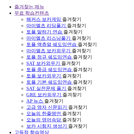
즐겨찾는 메뉴
무료 학습컨텐츠
해커스 보카게임
즐겨찾기
아이엘츠 리딩풀기
즐겨찾기
토플 말하기 연습
즐겨찾기
아이엘츠 리스닝풀기
즐겨찾기
토플 액츄얼 쉐도잉연습
즐겨찾기
아이엘츠 보카외우기
즐겨찾기
토플 정규 쉐도잉연습
즐겨찾기
SAT 보카외우기
즐겨찾기
토플 중급 쉐도잉연습
즐겨찾기
토플 보카외우기
즐겨찾기
토플 기본 쉐도잉연습
즐겨찾기
SAT 실전문제 풀기
즐겨찾기
GRE 보카외우기
즐겨찾기
AP 뉴스
즐겨찾기
고급 영자 신문읽기
즐겨찾기
오늘의 한줄명언
즐겨찾기
오늘의 영어속담
즐겨찾기
보카 시험지 생성기
즐겨찾기
고득점 학습영상