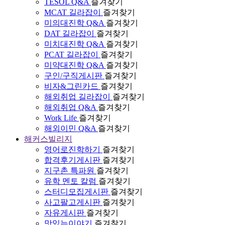
TESOL Q&A
즐겨찾기
MCAT 길라잡이
즐겨찾기
미의대진학 Q&A
즐겨찾기
DAT 길라잡이
즐겨찾기
미치대진학 Q&A
즐겨찾기
PCAT 길라잡이
즐겨찾기
미약대진학 Q&A
즐겨찾기
구인/구직게시판
즐겨찾기
비자&그린카드
즐겨찾기
해외취업 길라잡이
즐겨찾기
해외취업 Q&A
즐겨찾기
Work Life
즐겨찾기
해외이민 Q&A
즐겨찾기
해커스빌리지
영어로진학하기
즐겨찾기
합격후기게시판
즐겨찾기
지구촌 특파원
즐겨찾기
유학 멘토 칼럼
즐겨찾기
스터디모집게시판
즐겨찾기
사고팔고게시판
즐겨찾기
자유게시판
즐겨찾기
맛있는이야기
즐겨찾기