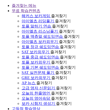
즐겨찾는 메뉴
무료 학습컨텐츠
해커스 보카게임
즐겨찾기
아이엘츠 리딩풀기
즐겨찾기
토플 말하기 연습
즐겨찾기
아이엘츠 리스닝풀기
즐겨찾기
토플 액츄얼 쉐도잉연습
즐겨찾기
아이엘츠 보카외우기
즐겨찾기
토플 정규 쉐도잉연습
즐겨찾기
SAT 보카외우기
즐겨찾기
토플 중급 쉐도잉연습
즐겨찾기
토플 보카외우기
즐겨찾기
토플 기본 쉐도잉연습
즐겨찾기
SAT 실전문제 풀기
즐겨찾기
GRE 보카외우기
즐겨찾기
AP 뉴스
즐겨찾기
고급 영자 신문읽기
즐겨찾기
오늘의 한줄명언
즐겨찾기
오늘의 영어속담
즐겨찾기
보카 시험지 생성기
즐겨찾기
고득점 학습영상