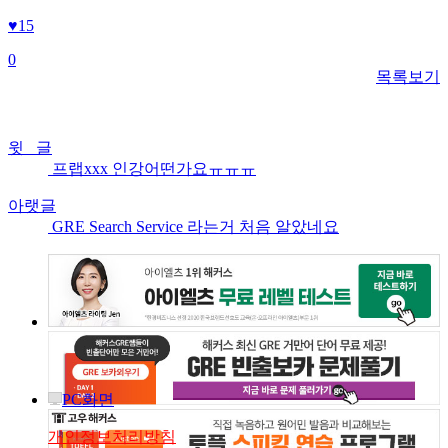
♥
15
0
목록보기
윗 글
프랩xxx 인강어떤가요ㅠㅠㅠ
아랫글
GRE Search Service 라는거 처음 알았네요
PC화면
개인정보처리방침