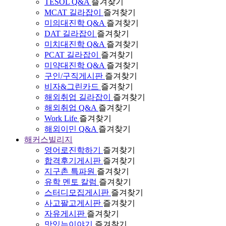
TESOL Q&A
즐겨찾기
MCAT 길라잡이
즐겨찾기
미의대진학 Q&A
즐겨찾기
DAT 길라잡이
즐겨찾기
미치대진학 Q&A
즐겨찾기
PCAT 길라잡이
즐겨찾기
미약대진학 Q&A
즐겨찾기
구인/구직게시판
즐겨찾기
비자&그린카드
즐겨찾기
해외취업 길라잡이
즐겨찾기
해외취업 Q&A
즐겨찾기
Work Life
즐겨찾기
해외이민 Q&A
즐겨찾기
해커스빌리지
영어로진학하기
즐겨찾기
합격후기게시판
즐겨찾기
지구촌 특파원
즐겨찾기
유학 멘토 칼럼
즐겨찾기
스터디모집게시판
즐겨찾기
사고팔고게시판
즐겨찾기
자유게시판
즐겨찾기
맛있는이야기
즐겨찾기