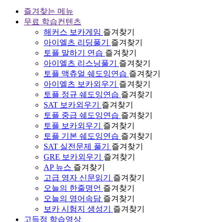
즐겨찾는 메뉴
무료 학습컨텐츠
해커스 보카게임
즐겨찾기
아이엘츠 리딩풀기
즐겨찾기
토플 말하기 연습
즐겨찾기
아이엘츠 리스닝풀기
즐겨찾기
토플 액츄얼 쉐도잉연습
즐겨찾기
아이엘츠 보카외우기
즐겨찾기
토플 정규 쉐도잉연습
즐겨찾기
SAT 보카외우기
즐겨찾기
토플 중급 쉐도잉연습
즐겨찾기
토플 보카외우기
즐겨찾기
토플 기본 쉐도잉연습
즐겨찾기
SAT 실전문제 풀기
즐겨찾기
GRE 보카외우기
즐겨찾기
AP 뉴스
즐겨찾기
고급 영자 신문읽기
즐겨찾기
오늘의 한줄명언
즐겨찾기
오늘의 영어속담
즐겨찾기
보카 시험지 생성기
즐겨찾기
고득점 학습영상