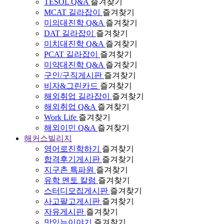
TESOL Q&A
즐겨찾기
MCAT 길라잡이
즐겨찾기
미의대진학 Q&A
즐겨찾기
DAT 길라잡이
즐겨찾기
미치대진학 Q&A
즐겨찾기
PCAT 길라잡이
즐겨찾기
미약대진학 Q&A
즐겨찾기
구인/구직게시판
즐겨찾기
비자&그린카드
즐겨찾기
해외취업 길라잡이
즐겨찾기
해외취업 Q&A
즐겨찾기
Work Life
즐겨찾기
해외이민 Q&A
즐겨찾기
해커스빌리지
영어로진학하기
즐겨찾기
합격후기게시판
즐겨찾기
지구촌 특파원
즐겨찾기
유학 멘토 칼럼
즐겨찾기
스터디모집게시판
즐겨찾기
사고팔고게시판
즐겨찾기
자유게시판
즐겨찾기
맛있는이야기
즐겨찾기