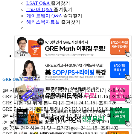
LSAT Q&A
즐겨찾기
그래머 Q&A
즐겨찾기
게이트웨이 Q&A
즐겨찾기
해커스북자료실
즐겨찾기
글쓰기
GRE Q&A
gre 시험도 모의고사가 있나요?
[2]
질문 | 24.11.17 | 조회 679
GRE 버벌 학원 다녀야할까요?
[3]
쥐아뤼 | 24.11.16 | 조회 1434
GRE 시험 7일 뒤에 봅니다
[2]
그비 | 24.11.15 | 조회 726
GRE 당일 추가리포팅 못하나요?
[2]
3 | 24.11.15 | 조회 657
gre 라이팅 어떻게 해야 느나요
[2]
dff | 24.11.15 | 조회 634
gre 공부 기간 4개월 정도
[2]
ㅎ | 24.11.15 | 조회 670
gre 공부 먼저하는 거 맞나요?
[2]
gee | 24.11.15 | 조회 492