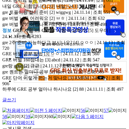
GRE 응시료 할인 받으세요
[2]
그레 | 24.11.14 | 조회 681
내일 GRE 시험입니다..
[2]
내일 | 24.11.14 | 조회 474
gre 토플이랑 같이 준비
[2]
wiggwg | 24.11.14 | 조회 551
gre 버벌 너무 어려워요
[2]
ㅂㅎ | 24.11.14 | 조회 632
gre 버벌 많이 어렵나요?
[2]
쥬쥬 | 24.11.13 | 조회 498
정보
GRE 시험 VS GMAT 시험 비교하기!
[5]
도우미 |
24.11.13 | 조회 1283
gre 2주 준비 가능하다고 보시나요?
[4]
ㅇㅇㅇ | 24.11.13 | 조회
720
GRE 버벌 공부 방법
[3]
ㅇㅇ | 24.11.12 | 조회 560
GRE 버벌 160점대는
[3]
abcd | 24.11.12 | 조회 547
gre랑 gmat
[2]
규규 | 24.11.12 | 조회 459
gre 퀀트는 얼마나 공부
[2]
hjlee | 24.11.12 | 조회 563
GRE 단어 이렇게 하는거 맞나요
[3]
RMRM | 24.11.12 | 조회
906
하루에 GRE 공부 얼마나 하시나요
[2]
88 | 24.11.11 | 조회 497
글쓰기
56
57
58
59
60
게시물 검색