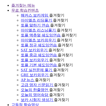
즐겨찾는 메뉴
무료 학습컨텐츠
해커스 보카게임
즐겨찾기
아이엘츠 리딩풀기
즐겨찾기
토플 말하기 연습
즐겨찾기
아이엘츠 리스닝풀기
즐겨찾기
토플 액츄얼 쉐도잉연습
즐겨찾기
아이엘츠 보카외우기
즐겨찾기
토플 정규 쉐도잉연습
즐겨찾기
SAT 보카외우기
즐겨찾기
토플 중급 쉐도잉연습
즐겨찾기
토플 보카외우기
즐겨찾기
토플 기본 쉐도잉연습
즐겨찾기
SAT 실전문제 풀기
즐겨찾기
GRE 보카외우기
즐겨찾기
AP 뉴스
즐겨찾기
고급 영자 신문읽기
즐겨찾기
오늘의 한줄명언
즐겨찾기
오늘의 영어속담
즐겨찾기
보카 시험지 생성기
즐겨찾기
고득점 학습영상