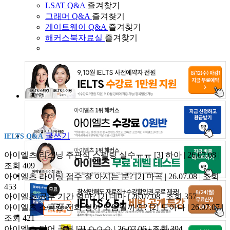
LSAT Q&A
즐겨찾기
그래머 Q&A
즐겨찾기
게이트웨이 Q&A
즐겨찾기
해커스북자료실
즐겨찾기
글쓰기
IELTS Q&A
아이엘츠 리스닝 주관식 스펠링 실수ㅠㅠ
[3]
하아 | 26.07.08 |
조회 409
아이엘츠 라이팅 점수 잘 아시는 분?
[2]
마곡 | 26.07.08 | 조회
453
아이엘츠 공부 기간 얼마?
[2]
데마 | 26.07.08 | 조회 357
아이엘츠 스피킹 전화 영어 도움될까요?
[2]
모아나 | 26.07.07 |
조회 421
아이엘츠 단어 공부
[2]
ㅇㅇㅇ | 26.07.06 | 조회 394