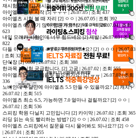
재시험 질문
[2]
재시험 | 26.07.06 | 조회 390
아이엘츠 공부 시작
[5]
ㅜㅜㅜ | 26.07.05 | 조회 437
아이엘츠 시험 볼 때 자리
[2]
ㅇㅇ | 26.07.05 | 조회 392
아이엘츠 6.0 받기 많이 힘든가요?
[2]
ㅇㅇㅇ | 26.07.04 | 조회
623
내일 모레가 시험인데 너무 힘드네요
[2]
제발 | 26.07.03 | 조회
822
다들 아이엘츠 교재 4개 다 구매하시나요?
[2]
ㅇㅇㅇ | 26.07.03
| 조회 320
단어장
[2]
0808 | 26.07.02 | 조회 388
한과목 재시험 궁금합니다.
[2]
고굼 | 26.07.02 | 조회 555
아이엘츠 스피킹 템플릿 필요한가요?
[2]
ㅠㅠ | 26.07.02 | 조회
336
노베인데 두달만에 아이엘츠 5.5 만들 수 있을까요?
[2]
캐치 |
26.07.02 | 조회 515
아이엘츠 최소 6.5, 가능하면 7.0 얼마나 걸릴까요?
[2]
ㅇㅇ |
26.07.02 | 조회 536
스피킹 학원 다닐지 고민입니다
[2]
카이막 | 26.07.02 | 조회 365
리딩 읽는 속도 빨리하는 방법?
[2]
ㅇㅇ | 26.07.02 | 조회 458
아이엘츠 스피킹에서 질문을 다시 물어봐도 되나요??
[2]
ㅇㅇ
| 26.07.01 | 조회 355