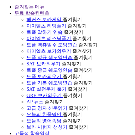
즐겨찾는 메뉴
무료 학습컨텐츠
해커스 보카게임
즐겨찾기
아이엘츠 리딩풀기
즐겨찾기
토플 말하기 연습
즐겨찾기
아이엘츠 리스닝풀기
즐겨찾기
토플 액츄얼 쉐도잉연습
즐겨찾기
아이엘츠 보카외우기
즐겨찾기
토플 정규 쉐도잉연습
즐겨찾기
SAT 보카외우기
즐겨찾기
토플 중급 쉐도잉연습
즐겨찾기
토플 보카외우기
즐겨찾기
토플 기본 쉐도잉연습
즐겨찾기
SAT 실전문제 풀기
즐겨찾기
GRE 보카외우기
즐겨찾기
AP 뉴스
즐겨찾기
고급 영자 신문읽기
즐겨찾기
오늘의 한줄명언
즐겨찾기
오늘의 영어속담
즐겨찾기
보카 시험지 생성기
즐겨찾기
고득점 학습영상