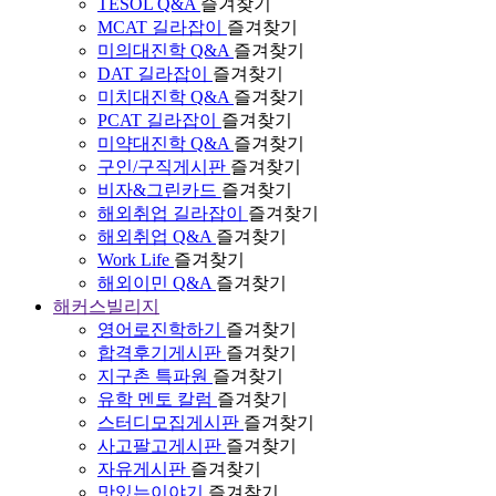
TESOL Q&A
즐겨찾기
MCAT 길라잡이
즐겨찾기
미의대진학 Q&A
즐겨찾기
DAT 길라잡이
즐겨찾기
미치대진학 Q&A
즐겨찾기
PCAT 길라잡이
즐겨찾기
미약대진학 Q&A
즐겨찾기
구인/구직게시판
즐겨찾기
비자&그린카드
즐겨찾기
해외취업 길라잡이
즐겨찾기
해외취업 Q&A
즐겨찾기
Work Life
즐겨찾기
해외이민 Q&A
즐겨찾기
해커스빌리지
영어로진학하기
즐겨찾기
합격후기게시판
즐겨찾기
지구촌 특파원
즐겨찾기
유학 멘토 칼럼
즐겨찾기
스터디모집게시판
즐겨찾기
사고팔고게시판
즐겨찾기
자유게시판
즐겨찾기
맛있는이야기
즐겨찾기