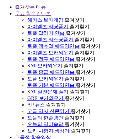
즐겨찾는 메뉴
무료 학습컨텐츠
해커스 보카게임
즐겨찾기
아이엘츠 리딩풀기
즐겨찾기
토플 말하기 연습
즐겨찾기
아이엘츠 리스닝풀기
즐겨찾기
토플 액츄얼 쉐도잉연습
즐겨찾기
아이엘츠 보카외우기
즐겨찾기
토플 정규 쉐도잉연습
즐겨찾기
SAT 보카외우기
즐겨찾기
토플 중급 쉐도잉연습
즐겨찾기
토플 보카외우기
즐겨찾기
토플 기본 쉐도잉연습
즐겨찾기
SAT 실전문제 풀기
즐겨찾기
GRE 보카외우기
즐겨찾기
AP 뉴스
즐겨찾기
고급 영자 신문읽기
즐겨찾기
오늘의 한줄명언
즐겨찾기
오늘의 영어속담
즐겨찾기
보카 시험지 생성기
즐겨찾기
고득점 학습영상