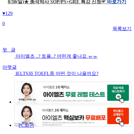
8/30(일)★ 美석박사 SOP/PS+GRE 특강 신청☞
바로가기
♥
129
0
목록보기
윗 글
아이엘츠 ..? 토플..? 어떤게 좋나요 ㅠㅠ
아랫글
IELTS와 TOEFL중 어떤 것이 나을까요?
PC화면