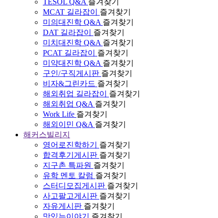
TESOL Q&A
즐겨찾기
MCAT 길라잡이
즐겨찾기
미의대진학 Q&A
즐겨찾기
DAT 길라잡이
즐겨찾기
미치대진학 Q&A
즐겨찾기
PCAT 길라잡이
즐겨찾기
미약대진학 Q&A
즐겨찾기
구인/구직게시판
즐겨찾기
비자&그린카드
즐겨찾기
해외취업 길라잡이
즐겨찾기
해외취업 Q&A
즐겨찾기
Work Life
즐겨찾기
해외이민 Q&A
즐겨찾기
해커스빌리지
영어로진학하기
즐겨찾기
합격후기게시판
즐겨찾기
지구촌 특파원
즐겨찾기
유학 멘토 칼럼
즐겨찾기
스터디모집게시판
즐겨찾기
사고팔고게시판
즐겨찾기
자유게시판
즐겨찾기
맛있는이야기
즐겨찾기