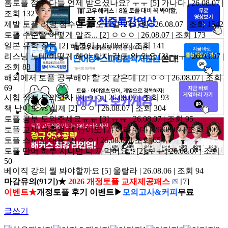
홈토플 점수 다들 언제 받으셨나요? ㅜㅜ
[5]
가나다 | 26.08.07 |
조회 132
제발 토플 리딩 점수만 좀 오르길!!!
[3]
빔 | 26.08.07 | 조회 1542
토플 수준을 어떻게 알죠...
[2]
ㅇㅇㅇ | 26.08.07 | 조회 173
일본 유학 질문
[2]
해붕이 | 26.08.07 | 조회 141
리스닝 노테 어떻게 해야 할지 감도 안 와요
[3]
ㅜㅜ | 26.08.07 |
조회 88
해외에서 토플 공부해야 할 것 같은데
[2]
ㅇㅇ | 26.08.07 | 조회
69
시험 직전 모의고사
[3]
ㅇㅇ | 26.08.07 | 조회 93
책 난이도 vs 실제
[2]
ㅇㅇ | 26.08.07 | 조회 304
토플 공부 도와주세요ㅠㅠ
[3]
ㅠㅠ | 26.08.07 | 조회 95
토플 교재 액추얼 책 난이도
[2]
어려운데 | 26.08.07 | 조회 100
토플 스피킹 내용
[2]
ㅇㅇ | 26.08.07 | 조회 65
토플 단어 하루 지나면 다 까먹어요...
[2]
ㅜㅜ | 26.08.07 | 조회
50
베이직 강의 뭘 봐야할까요
[5]
울랄라 | 26.08.06 | 조회 94
마감유의(91기)★
2026 개정토플 교재제공패스
[7]
이벤트★
개정토플 후기 이벤트▶
모의고사&커피
무료
글쓰기