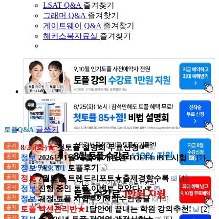
LSAT Q&A
즐겨찾기
그래머 Q&A
즐겨찾기
게이트웨이 Q&A
즐겨찾기
해커스북자료실
즐겨찾기
글쓰기
토플Q&A
8/25(화)★
첫토플 설명회 무료신청☞
정보
2026년 1월 새롭게 개편된 TOEFL iBT 시험
[7]
정보 7/29, 8/1
토플후기
정보
7월토플 트렌드리포트★출제경향수록
[1]
정보
진행 중인 토플 이벤트 모았다! ☞
정보
개정 토플 시험후기&점수인증글
[4]
토플 빡센관리반★
1달안에 끝내는 학원 강의추천!
[2]