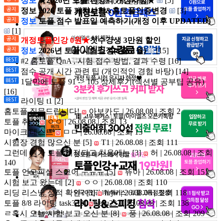
정보
★2026년 토플 전영역 개정사항★
[5]
정보 2026 토플 개정사항&홈토플인증변경
[3]
정보
토플 점수 발표일 예측하기(개정 이후 UPDATED)
[1]
개정토플인강 0원★
첫수강생 3만원 할인
정보
2026년 토플 시험일정(8월~1월)
[15]
#2 홈토플 QnA , 시험 접수 방법, 결과 수령
[16]
점수 공개 시간 관련 팁 (개인적인 경험 바탕)
[14]
1달만에 토플 91 -> 105 상세후기(섹션별 공부팁 공유)
[16]
라이팅 t1
[2]
홈토플 질문드립니다!
아보카도 | 26.08.08 | 조회 2
토플 취소
ㅇㅇ | 26.08.08 | 조회 13
마이크 테스트
ㅁㅁ | 26.08.08 | 조회 13
시험장 경험 많으신 분
[5]
T1 | 26.08.08 | 조회 111
그런데 뭔가 토플 개정되고 처음에는
[3]
허 | 26.08.08 | 조회
140
토플 언오피셜 스코어 ㅜㅠㅠ
[5]
뜌아 | 26.08.08 | 조회 151
시험 보고 왔는데
[2]
ㅇㅇ | 26.08.08 | 조회 110
리딩 리스닝 성적 확인?
[3]
hrjw | 26.08.08 | 조회 118
토플 8/8 라이팅 task3
[3]
sesu237 | 26.08.08 | 조회 138
ㄹ혹시 오늘 시험 보고 오신 분
[8]
풍 | 26.08.08 | 조회 209