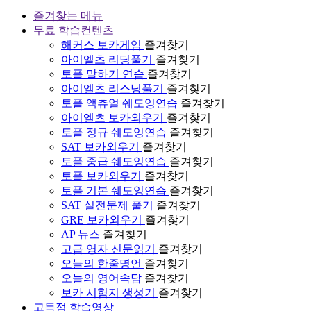
즐겨찾는 메뉴
무료 학습컨텐츠
해커스 보카게임
즐겨찾기
아이엘츠 리딩풀기
즐겨찾기
토플 말하기 연습
즐겨찾기
아이엘츠 리스닝풀기
즐겨찾기
토플 액츄얼 쉐도잉연습
즐겨찾기
아이엘츠 보카외우기
즐겨찾기
토플 정규 쉐도잉연습
즐겨찾기
SAT 보카외우기
즐겨찾기
토플 중급 쉐도잉연습
즐겨찾기
토플 보카외우기
즐겨찾기
토플 기본 쉐도잉연습
즐겨찾기
SAT 실전문제 풀기
즐겨찾기
GRE 보카외우기
즐겨찾기
AP 뉴스
즐겨찾기
고급 영자 신문읽기
즐겨찾기
오늘의 한줄명언
즐겨찾기
오늘의 영어속담
즐겨찾기
보카 시험지 생성기
즐겨찾기
고득점 학습영상