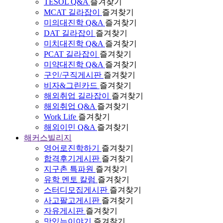
TESOL Q&A
즐겨찾기
MCAT 길라잡이
즐겨찾기
미의대진학 Q&A
즐겨찾기
DAT 길라잡이
즐겨찾기
미치대진학 Q&A
즐겨찾기
PCAT 길라잡이
즐겨찾기
미약대진학 Q&A
즐겨찾기
구인/구직게시판
즐겨찾기
비자&그린카드
즐겨찾기
해외취업 길라잡이
즐겨찾기
해외취업 Q&A
즐겨찾기
Work Life
즐겨찾기
해외이민 Q&A
즐겨찾기
해커스빌리지
영어로진학하기
즐겨찾기
합격후기게시판
즐겨찾기
지구촌 특파원
즐겨찾기
유학 멘토 칼럼
즐겨찾기
스터디모집게시판
즐겨찾기
사고팔고게시판
즐겨찾기
자유게시판
즐겨찾기
맛있는이야기
즐겨찾기