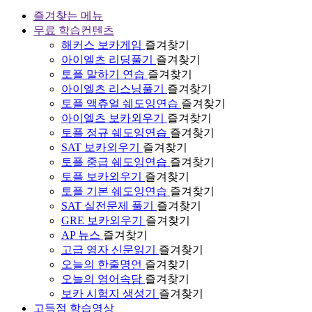
즐겨찾는 메뉴
무료 학습컨텐츠
해커스 보카게임
즐겨찾기
아이엘츠 리딩풀기
즐겨찾기
토플 말하기 연습
즐겨찾기
아이엘츠 리스닝풀기
즐겨찾기
토플 액츄얼 쉐도잉연습
즐겨찾기
아이엘츠 보카외우기
즐겨찾기
토플 정규 쉐도잉연습
즐겨찾기
SAT 보카외우기
즐겨찾기
토플 중급 쉐도잉연습
즐겨찾기
토플 보카외우기
즐겨찾기
토플 기본 쉐도잉연습
즐겨찾기
SAT 실전문제 풀기
즐겨찾기
GRE 보카외우기
즐겨찾기
AP 뉴스
즐겨찾기
고급 영자 신문읽기
즐겨찾기
오늘의 한줄명언
즐겨찾기
오늘의 영어속담
즐겨찾기
보카 시험지 생성기
즐겨찾기
고득점 학습영상