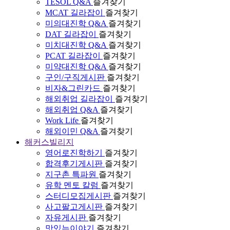
TESOL Q&A
즐겨찾기
MCAT 길라잡이
즐겨찾기
미의대진학 Q&A
즐겨찾기
DAT 길라잡이
즐겨찾기
미치대진학 Q&A
즐겨찾기
PCAT 길라잡이
즐겨찾기
미약대진학 Q&A
즐겨찾기
구인/구직게시판
즐겨찾기
비자&그린카드
즐겨찾기
해외취업 길라잡이
즐겨찾기
해외취업 Q&A
즐겨찾기
Work Life
즐겨찾기
해외이민 Q&A
즐겨찾기
해커스빌리지
영어로진학하기
즐겨찾기
합격후기게시판
즐겨찾기
지구촌 특파원
즐겨찾기
유학 멘토 칼럼
즐겨찾기
스터디모집게시판
즐겨찾기
사고팔고게시판
즐겨찾기
자유게시판
즐겨찾기
맛있는이야기
즐겨찾기