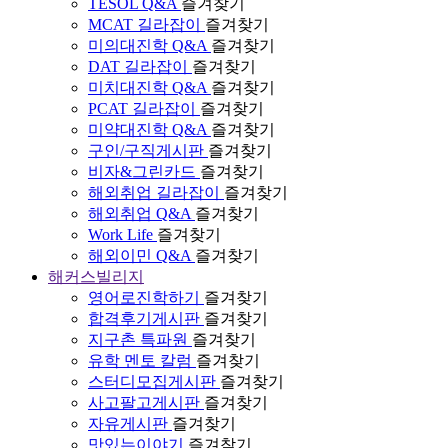
TESOL Q&A
즐겨찾기
MCAT 길라잡이
즐겨찾기
미의대진학 Q&A
즐겨찾기
DAT 길라잡이
즐겨찾기
미치대진학 Q&A
즐겨찾기
PCAT 길라잡이
즐겨찾기
미약대진학 Q&A
즐겨찾기
구인/구직게시판
즐겨찾기
비자&그린카드
즐겨찾기
해외취업 길라잡이
즐겨찾기
해외취업 Q&A
즐겨찾기
Work Life
즐겨찾기
해외이민 Q&A
즐겨찾기
해커스빌리지
영어로진학하기
즐겨찾기
합격후기게시판
즐겨찾기
지구촌 특파원
즐겨찾기
유학 멘토 칼럼
즐겨찾기
스터디모집게시판
즐겨찾기
사고팔고게시판
즐겨찾기
자유게시판
즐겨찾기
맛있는이야기
즐겨찾기