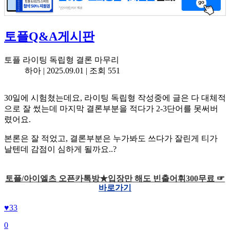
토플Q&A게시판
토플 라이팅 독립형 결론 마무리
하아 |
2025.09.01
| 조회 551
30일에 시험쳤는데요, 라이팅 독립형 작성중에 글은 다 대체적
으로 잘 썼는데 마지막 결론부분을 적다가 2-3단어를 못써버
렸어요.
본론은 잘 적었고, 결론부분은 누가봐도 쓰다가 잘린게 티가
날텐데 감점이 심하게 될까요..?
토플/아이엘츠 오픈카톡방★입장만 해도 빈출어휘300무료 ☞
바로가기
♥
33
0