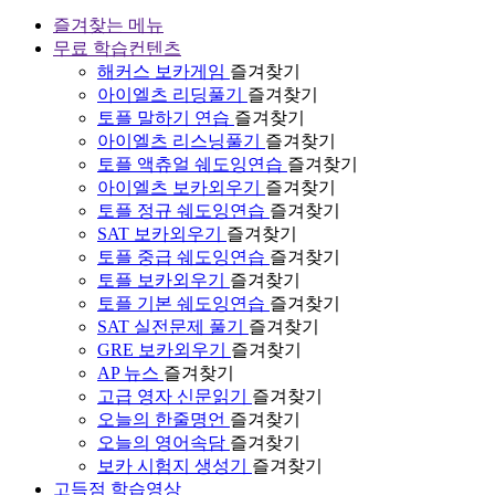
즐겨찾는 메뉴
무료 학습컨텐츠
해커스 보카게임
즐겨찾기
아이엘츠 리딩풀기
즐겨찾기
토플 말하기 연습
즐겨찾기
아이엘츠 리스닝풀기
즐겨찾기
토플 액츄얼 쉐도잉연습
즐겨찾기
아이엘츠 보카외우기
즐겨찾기
토플 정규 쉐도잉연습
즐겨찾기
SAT 보카외우기
즐겨찾기
토플 중급 쉐도잉연습
즐겨찾기
토플 보카외우기
즐겨찾기
토플 기본 쉐도잉연습
즐겨찾기
SAT 실전문제 풀기
즐겨찾기
GRE 보카외우기
즐겨찾기
AP 뉴스
즐겨찾기
고급 영자 신문읽기
즐겨찾기
오늘의 한줄명언
즐겨찾기
오늘의 영어속담
즐겨찾기
보카 시험지 생성기
즐겨찾기
고득점 학습영상