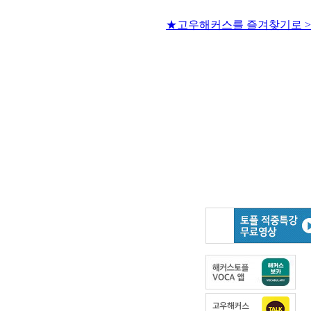
★고우해커스를 즐겨찾기로 >