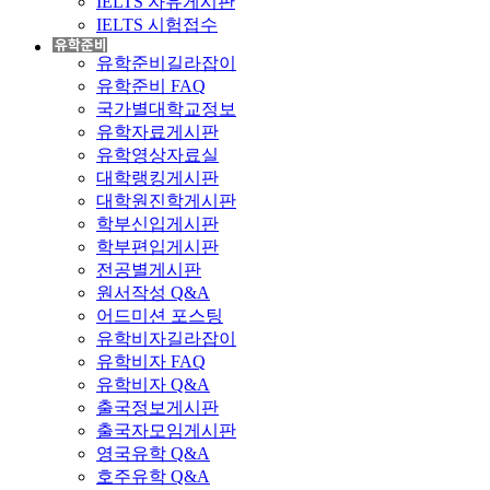
IELTS 자유게시판
IELTS 시험접수
유학준비길라잡이
유학준비 FAQ
국가별대학교정보
유학자료게시판
유학영상자료실
대학랭킹게시판
대학원진학게시판
학부신입게시판
학부편입게시판
전공별게시판
원서작성 Q&A
어드미션 포스팅
유학비자길라잡이
유학비자 FAQ
유학비자 Q&A
출국정보게시판
출국자모임게시판
영국유학 Q&A
호주유학 Q&A