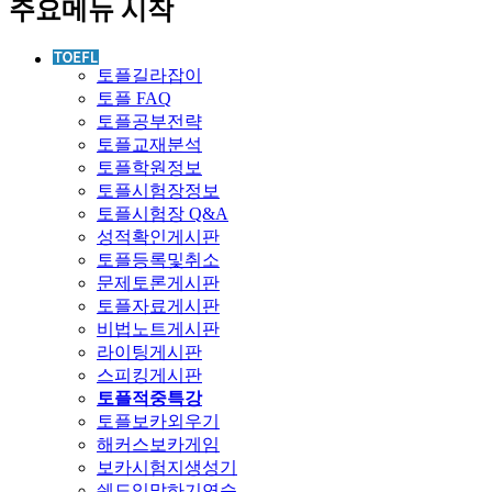
주요메뉴 시작
토플길라잡이
토플 FAQ
토플공부전략
토플교재분석
토플학원정보
토플시험장정보
토플시험장 Q&A
성적확인게시판
토플등록및취소
문제토론게시판
토플자료게시판
비법노트게시판
라이팅게시판
스피킹게시판
토플적중특강
토플보카외우기
해커스보카게임
보카시험지생성기
쉐도잉말하기연습