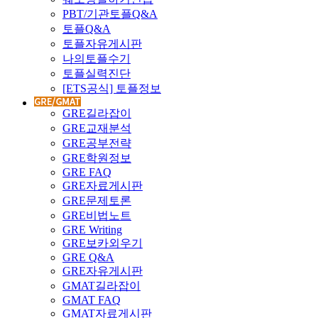
PBT/기관토플Q&A
토플Q&A
토플자유게시판
나의토플수기
토플실력진단
[ETS공식] 토플정보
GRE길라잡이
GRE교재분석
GRE공부전략
GRE학원정보
GRE FAQ
GRE자료게시판
GRE문제토론
GRE비법노트
GRE Writing
GRE보카외우기
GRE Q&A
GRE자유게시판
GMAT길라잡이
GMAT FAQ
GMAT자료게시판