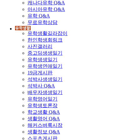
캐나다유학 Q&A
아시아유학 Q&A
유학 Q&A
무료유학상담
유학생활길라잡이
한인학생회링크
사진갤러리
중고딩생생일기
유학생생일기
유학생연애일기
19금게시판
석박사생생일기
석박사 Q&A
배우자생생일기
유학영어일기
유학생토론장
학교생활 Q&A
생활영어 Q&A
해커스벼룩시장
생활정보 Q&A
스포츠게시판