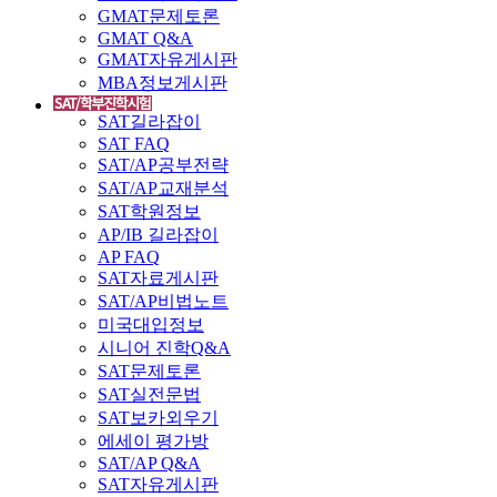
GMAT문제토론
GMAT Q&A
GMAT자유게시판
MBA정보게시판
SAT길라잡이
SAT FAQ
SAT/AP공부전략
SAT/AP교재분석
SAT학원정보
AP/IB 길라잡이
AP FAQ
SAT자료게시판
SAT/AP비법노트
미국대입정보
시니어 진학Q&A
SAT문제토론
SAT실전문법
SAT보카외우기
에세이 평가방
SAT/AP Q&A
SAT자유게시판