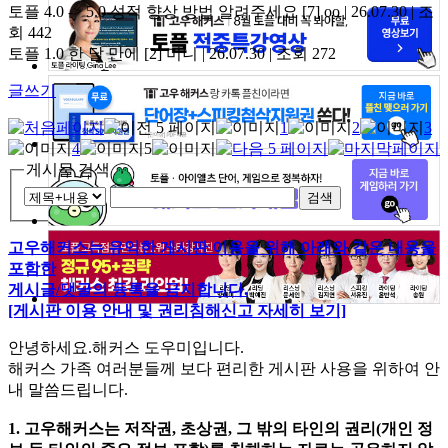
토플 4.0 -> 5.0 성적 향상 방법 알려주세요
[7]
oo | 26.07.30 | 조
회 442
토플 1.0 한 달 만에
[2]
미니 | 26.07.30 | 조회 272
글쓰기
1
2
3
4
5
게시물 검색
검색
고우해커스는 유익한 게시판 이용을 위해 아래와 같은 내용을
포함한
게시글/댓글의 등록을 금지합니다.
[게시판 이용 안내 및 권리침해신고 자세히 보기]
안녕하세요.해커스 도우미입니다.
해커스 가족 여러분들께 보다 편리한 게시판 사용을 위하여 안
내 말씀드립니다.
1. 고우해커스는 저작권, 초상권, 그 밖의 타인의 권리(개인 정