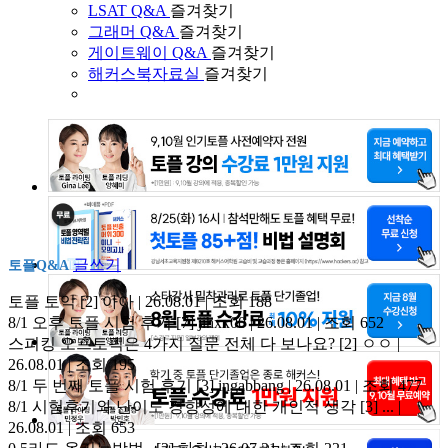
LSAT Q&A
즐겨찾기
그래머 Q&A
즐겨찾기
게이트웨이 Q&A
즐겨찾기
해커스북자료실
즐겨찾기
글쓰기
토플Q&A
토플 토익
[2]
아아 | 26.08.01 | 조회 188
8/1 오후 토플 시험 후기
[7]
jihxx00 | 26.08.01 | 조회 652
스피킹 오프토픽은 4가지 질문 전체 다 보나요?
[2]
ㅇㅇ |
26.08.01 | 조회 195
8/1 두 번째 토플 시험 후기
[3]
ingabbang | 26.08.01 | 조회 477
8/1 시험후기와 난이도 경향성에 대한 개인적 생각
[3]
... |
26.08.01 | 조회 653