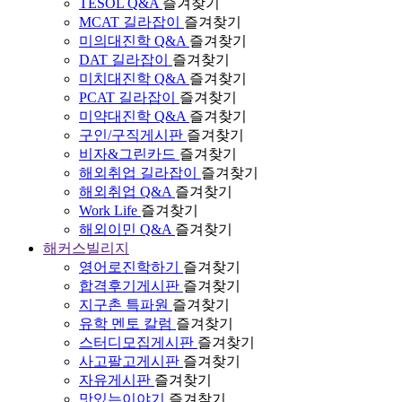
TESOL Q&A
즐겨찾기
MCAT 길라잡이
즐겨찾기
미의대진학 Q&A
즐겨찾기
DAT 길라잡이
즐겨찾기
미치대진학 Q&A
즐겨찾기
PCAT 길라잡이
즐겨찾기
미약대진학 Q&A
즐겨찾기
구인/구직게시판
즐겨찾기
비자&그린카드
즐겨찾기
해외취업 길라잡이
즐겨찾기
해외취업 Q&A
즐겨찾기
Work Life
즐겨찾기
해외이민 Q&A
즐겨찾기
해커스빌리지
영어로진학하기
즐겨찾기
합격후기게시판
즐겨찾기
지구촌 특파원
즐겨찾기
유학 멘토 칼럼
즐겨찾기
스터디모집게시판
즐겨찾기
사고팔고게시판
즐겨찾기
자유게시판
즐겨찾기
맛있는이야기
즐겨찾기