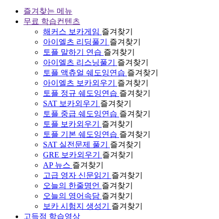
즐겨찾는 메뉴
무료 학습컨텐츠
해커스 보카게임
즐겨찾기
아이엘츠 리딩풀기
즐겨찾기
토플 말하기 연습
즐겨찾기
아이엘츠 리스닝풀기
즐겨찾기
토플 액츄얼 쉐도잉연습
즐겨찾기
아이엘츠 보카외우기
즐겨찾기
토플 정규 쉐도잉연습
즐겨찾기
SAT 보카외우기
즐겨찾기
토플 중급 쉐도잉연습
즐겨찾기
토플 보카외우기
즐겨찾기
토플 기본 쉐도잉연습
즐겨찾기
SAT 실전문제 풀기
즐겨찾기
GRE 보카외우기
즐겨찾기
AP 뉴스
즐겨찾기
고급 영자 신문읽기
즐겨찾기
오늘의 한줄명언
즐겨찾기
오늘의 영어속담
즐겨찾기
보카 시험지 생성기
즐겨찾기
고득점 학습영상