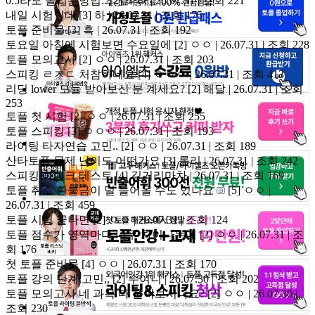
0.5라도 올리는방법..
[2]
하하 | 26.07.31 | 조회 221
내일 시험인데
[3]
하 | 26.07.31 | 조회 175
토플 준비물
[3]
흑 | 26.07.31 | 조회 192
토요일 아침에 시험보면 수요일에
[2]
ㅇㅇ | 26.07.31 | 조회 228
토플 모의고사
[2]
ㅇㅇ | 26.07.31 | 조회 203
스피킹 ㄹㅈㄷ 처참하네요
[4]
ㅇㅇㅇ | 26.07.31 | 조회 413
리딩 lower 모듈 받아보신 분 계세요?
[2]
해달 | 26.07.31 | 조회
253
토플 첫 시험
[2]
ㅇㅇ | 26.07.31 | 조회 255
토플 스피킹
[3]
ㅇㅇㅇ | 26.07.31 | 조회 193
라이팅 타자연습 고민..
[2]
ㅇㅇ | 26.07.31 | 조회 189
산타토플 문제 난이도 어떤가요
[3]
롤리 | 26.07.31 | 조회 242
스피킹 마이크 테스트
[4]
길거리마차 | 26.07.31 | 조회 169
토플 취소 환불금이 덜 들어올 수도 있나요
[5]
ㅇㅇ |
26.07.31 | 조회 459
토플 시험 끝나면
[2]
ㅇㅇ | 26.07.31 | 조회 124
토플 점수가 영역마다 너무 차이나는데
[2]
ㅇㅇ | 26.07.31 | 조
회 176
첫 토플 준비물
[4]
ㅇㅇ | 26.07.31 | 조회 170
토플 강의 단계 고민,,
[2]
수여니 | 26.07.30 | 조회 202
토플 모의고사 네 과목 다 풀어보시나요?
[2]
ㅇㅇ | 26.07.30 |
조회 230