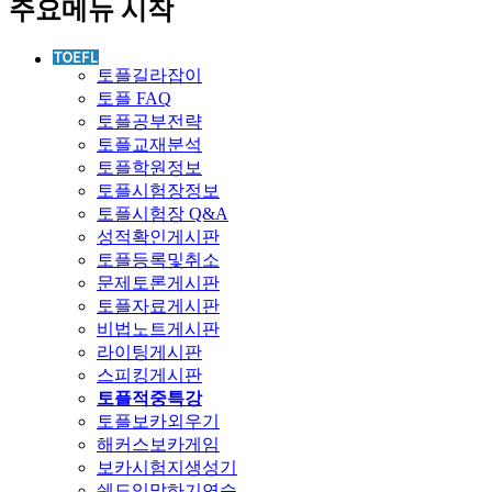
주요메뉴 시작
토플길라잡이
토플 FAQ
토플공부전략
토플교재분석
토플학원정보
토플시험장정보
토플시험장 Q&A
성적확인게시판
토플등록및취소
문제토론게시판
토플자료게시판
비법노트게시판
라이팅게시판
스피킹게시판
토플적중특강
토플보카외우기
해커스보카게임
보카시험지생성기
쉐도잉말하기연습