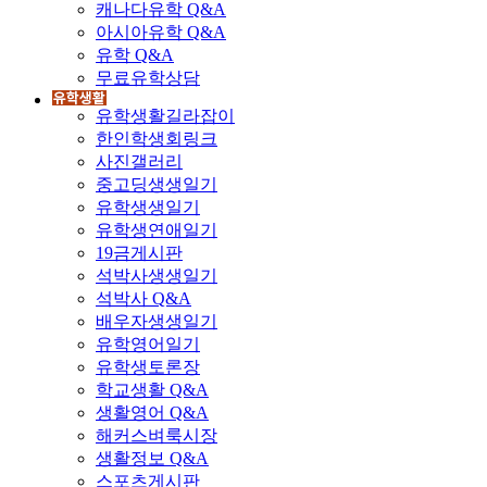
캐나다유학 Q&A
아시아유학 Q&A
유학 Q&A
무료유학상담
유학생활길라잡이
한인학생회링크
사진갤러리
중고딩생생일기
유학생생일기
유학생연애일기
19금게시판
석박사생생일기
석박사 Q&A
배우자생생일기
유학영어일기
유학생토론장
학교생활 Q&A
생활영어 Q&A
해커스벼룩시장
생활정보 Q&A
스포츠게시판