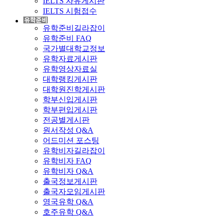
IELTS 자유게시판
IELTS 시험접수
유학준비길라잡이
유학준비 FAQ
국가별대학교정보
유학자료게시판
유학영상자료실
대학랭킹게시판
대학원진학게시판
학부신입게시판
학부편입게시판
전공별게시판
원서작성 Q&A
어드미션 포스팅
유학비자길라잡이
유학비자 FAQ
유학비자 Q&A
출국정보게시판
출국자모임게시판
영국유학 Q&A
호주유학 Q&A