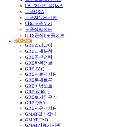
PBT/기관토플Q&A
토플Q&A
토플자유게시판
나의토플수기
토플실력진단
[ETS공식] 토플정보
GRE길라잡이
GRE교재분석
GRE공부전략
GRE학원정보
GRE FAQ
GRE자료게시판
GRE문제토론
GRE비법노트
GRE Writing
GRE보카외우기
GRE Q&A
GRE자유게시판
GMAT길라잡이
GMAT FAQ
GMAT자료게시판