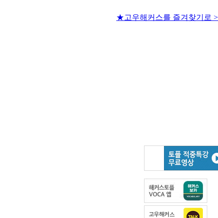
★고우해커스를 즐겨찾기로 >