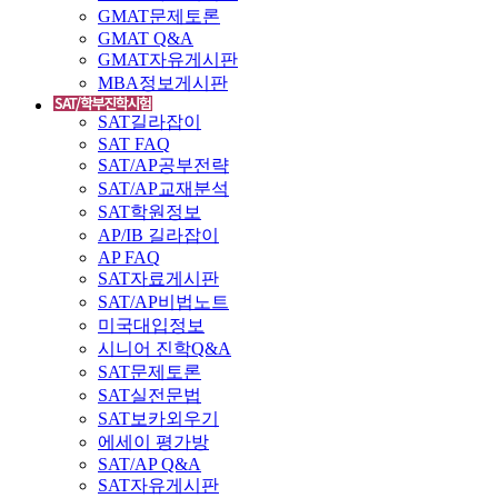
GMAT문제토론
GMAT Q&A
GMAT자유게시판
MBA정보게시판
SAT길라잡이
SAT FAQ
SAT/AP공부전략
SAT/AP교재분석
SAT학원정보
AP/IB 길라잡이
AP FAQ
SAT자료게시판
SAT/AP비법노트
미국대입정보
시니어 진학Q&A
SAT문제토론
SAT실전문법
SAT보카외우기
에세이 평가방
SAT/AP Q&A
SAT자유게시판