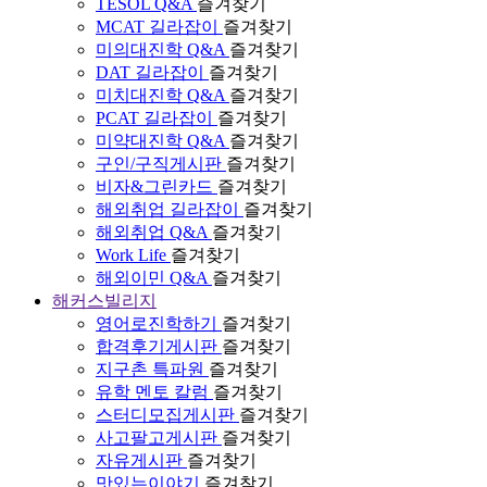
TESOL Q&A
즐겨찾기
MCAT 길라잡이
즐겨찾기
미의대진학 Q&A
즐겨찾기
DAT 길라잡이
즐겨찾기
미치대진학 Q&A
즐겨찾기
PCAT 길라잡이
즐겨찾기
미약대진학 Q&A
즐겨찾기
구인/구직게시판
즐겨찾기
비자&그린카드
즐겨찾기
해외취업 길라잡이
즐겨찾기
해외취업 Q&A
즐겨찾기
Work Life
즐겨찾기
해외이민 Q&A
즐겨찾기
해커스빌리지
영어로진학하기
즐겨찾기
합격후기게시판
즐겨찾기
지구촌 특파원
즐겨찾기
유학 멘토 칼럼
즐겨찾기
스터디모집게시판
즐겨찾기
사고팔고게시판
즐겨찾기
자유게시판
즐겨찾기
맛있는이야기
즐겨찾기