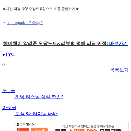
★
지갑 걱정 NO! 수강료 0원으로 토플 졸업하기★
☞
https://gouk.kr/0XVugP
혜미쌤이 알려준 오답노트&리뷰법 덕에 리딩 만점!
바로가기
♥
1034
0
목록보기
윗 글
리딩 리스닝 성적 확인?
아랫글
토플 8/8 라이팅 task3