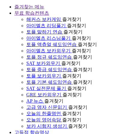
즐겨찾는 메뉴
무료 학습컨텐츠
해커스 보카게임
즐겨찾기
아이엘츠 리딩풀기
즐겨찾기
토플 말하기 연습
즐겨찾기
아이엘츠 리스닝풀기
즐겨찾기
토플 액츄얼 쉐도잉연습
즐겨찾기
아이엘츠 보카외우기
즐겨찾기
토플 정규 쉐도잉연습
즐겨찾기
SAT 보카외우기
즐겨찾기
토플 중급 쉐도잉연습
즐겨찾기
토플 보카외우기
즐겨찾기
토플 기본 쉐도잉연습
즐겨찾기
SAT 실전문제 풀기
즐겨찾기
GRE 보카외우기
즐겨찾기
AP 뉴스
즐겨찾기
고급 영자 신문읽기
즐겨찾기
오늘의 한줄명언
즐겨찾기
오늘의 영어속담
즐겨찾기
보카 시험지 생성기
즐겨찾기
고득점 학습영상