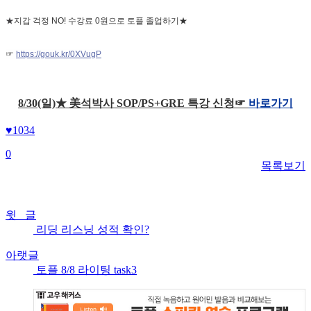
★
지갑 걱정 NO! 수강료 0원으로 토플 졸업하기★
☞
https://gouk.kr/0XVugP
8/30(일)★ 美석박사 SOP/PS+GRE 특강 신청☞
바로가기
♥
1034
0
목록보기
윗 글
리딩 리스닝 성적 확인?
아랫글
토플 8/8 라이팅 task3