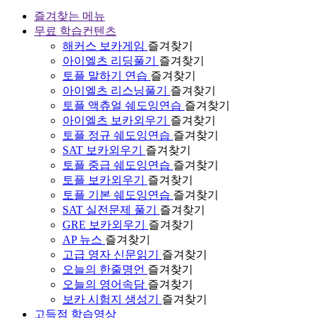
즐겨찾는 메뉴
무료 학습컨텐츠
해커스 보카게임
즐겨찾기
아이엘츠 리딩풀기
즐겨찾기
토플 말하기 연습
즐겨찾기
아이엘츠 리스닝풀기
즐겨찾기
토플 액츄얼 쉐도잉연습
즐겨찾기
아이엘츠 보카외우기
즐겨찾기
토플 정규 쉐도잉연습
즐겨찾기
SAT 보카외우기
즐겨찾기
토플 중급 쉐도잉연습
즐겨찾기
토플 보카외우기
즐겨찾기
토플 기본 쉐도잉연습
즐겨찾기
SAT 실전문제 풀기
즐겨찾기
GRE 보카외우기
즐겨찾기
AP 뉴스
즐겨찾기
고급 영자 신문읽기
즐겨찾기
오늘의 한줄명언
즐겨찾기
오늘의 영어속담
즐겨찾기
보카 시험지 생성기
즐겨찾기
고득점 학습영상