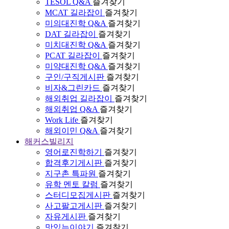
TESOL Q&A
즐겨찾기
MCAT 길라잡이
즐겨찾기
미의대진학 Q&A
즐겨찾기
DAT 길라잡이
즐겨찾기
미치대진학 Q&A
즐겨찾기
PCAT 길라잡이
즐겨찾기
미약대진학 Q&A
즐겨찾기
구인/구직게시판
즐겨찾기
비자&그린카드
즐겨찾기
해외취업 길라잡이
즐겨찾기
해외취업 Q&A
즐겨찾기
Work Life
즐겨찾기
해외이민 Q&A
즐겨찾기
해커스빌리지
영어로진학하기
즐겨찾기
합격후기게시판
즐겨찾기
지구촌 특파원
즐겨찾기
유학 멘토 칼럼
즐겨찾기
스터디모집게시판
즐겨찾기
사고팔고게시판
즐겨찾기
자유게시판
즐겨찾기
맛있는이야기
즐겨찾기