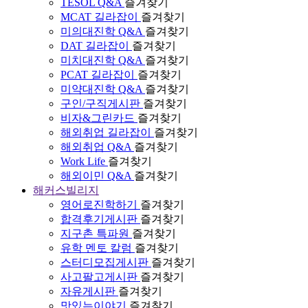
TESOL Q&A
즐겨찾기
MCAT 길라잡이
즐겨찾기
미의대진학 Q&A
즐겨찾기
DAT 길라잡이
즐겨찾기
미치대진학 Q&A
즐겨찾기
PCAT 길라잡이
즐겨찾기
미약대진학 Q&A
즐겨찾기
구인/구직게시판
즐겨찾기
비자&그린카드
즐겨찾기
해외취업 길라잡이
즐겨찾기
해외취업 Q&A
즐겨찾기
Work Life
즐겨찾기
해외이민 Q&A
즐겨찾기
해커스빌리지
영어로진학하기
즐겨찾기
합격후기게시판
즐겨찾기
지구촌 특파원
즐겨찾기
유학 멘토 칼럼
즐겨찾기
스터디모집게시판
즐겨찾기
사고팔고게시판
즐겨찾기
자유게시판
즐겨찾기
맛있는이야기
즐겨찾기