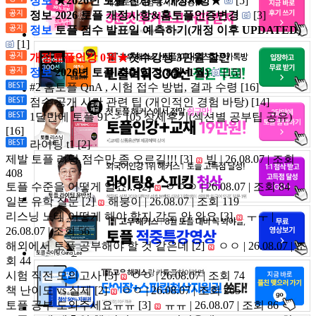
정보
★2026년 토플 전영역 개정사항★
[5]
정보 2026 토플 개정사항&홈토플인증변경
[3]
정보
토플 점수 발표일 예측하기(개정 이후 UPDATED)
[1]
개정토플인강 0원★
첫수강생 3만원 할인
정보
2026년 토플 시험일정(8월~1월)
[15]
#2 홈토플 QnA , 시험 접수 방법, 결과 수령
[16]
점수 공개 시간 관련 팁 (개인적인 경험 바탕)
[14]
1달만에 토플 91 -> 105 상세후기(섹션별 공부팁 공유)
[16]
라이팅 t1
[2]
제발 토플 리딩 점수만 좀 오르길!!!
[3]
빔 | 26.08.07 | 조회
408
토플 수준을 어떻게 알죠...
[2]
ㅇㅇㅇ | 26.08.07 | 조회 84
일본 유학 질문
[2]
해붕이 | 26.08.07 | 조회 119
리스닝 노테 어떻게 해야 할지 감도 안 와요
[3]
ㅜㅜ |
26.08.07 | 조회 56
해외에서 토플 공부해야 할 것 같은데
[2]
ㅇㅇ | 26.08.07 | 조
회 44
시험 직전 모의고사
[3]
ㅇㅇ | 26.08.07 | 조회 74
책 난이도 vs 실제
[2]
ㅇㅇ | 26.08.07 | 조회 265
토플 공부 도와주세요ㅠㅠ
[3]
ㅠㅠ | 26.08.07 | 조회 86