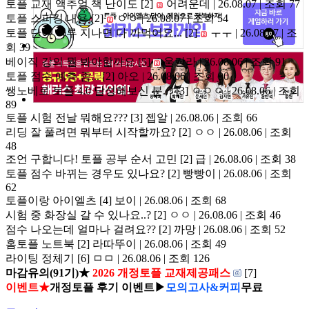
토플 교재 액추얼 책 난이도
[2]
어려운데 | 26.08.07 | 조회 77
토플 스피킹 내용
[2]
ㅇㅇ | 26.08.07 | 조회 54
토플 단어 하루 지나면 다 까먹어요...
[2]
ㅜㅜ | 26.08.07 | 조
회 39
베이직 강의 뭘 봐야할까요
[5]
울랄라 | 26.08.06 | 조회 91
토플 점수 예측 좀...
[2]
아오 | 26.08.06 | 조회 90
쌩노베로 토플 4.0 달성해보신 분..?
[3]
ㅇㅇㅇ | 26.08.06 | 조회
89
토플 시험 전날 뭐해요???
[3]
젭알 | 26.08.06 | 조회 66
리딩 잘 풀려면 뭐부터 시작할까요?
[2]
ㅇㅇ | 26.08.06 | 조회
48
조언 구합니다! 토플 공부 순서 고민
[2]
급 | 26.08.06 | 조회 38
토플 점수 바뀌는 경우도 있나요?
[2]
빵빵이 | 26.08.06 | 조회
62
토플이랑 아이엘츠
[4]
보이 | 26.08.06 | 조회 68
시험 중 화장실 갈 수 있나요..?
[2]
ㅇㅇ | 26.08.06 | 조회 46
점수 나오는데 얼마나 걸려요??
[2]
까망 | 26.08.06 | 조회 52
홈토플 노트북
[2]
라따뚜이 | 26.08.06 | 조회 49
라이팅 정체기
[6]
ㅁㅁ | 26.08.06 | 조회 126
마감유의(91기)★
2026 개정토플 교재제공패스
[7]
이벤트★
개정토플 후기 이벤트▶
모의고사&커피
무료