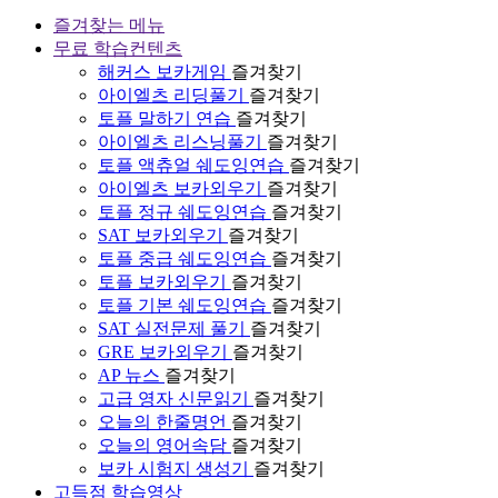
즐겨찾는 메뉴
무료 학습컨텐츠
해커스 보카게임
즐겨찾기
아이엘츠 리딩풀기
즐겨찾기
토플 말하기 연습
즐겨찾기
아이엘츠 리스닝풀기
즐겨찾기
토플 액츄얼 쉐도잉연습
즐겨찾기
아이엘츠 보카외우기
즐겨찾기
토플 정규 쉐도잉연습
즐겨찾기
SAT 보카외우기
즐겨찾기
토플 중급 쉐도잉연습
즐겨찾기
토플 보카외우기
즐겨찾기
토플 기본 쉐도잉연습
즐겨찾기
SAT 실전문제 풀기
즐겨찾기
GRE 보카외우기
즐겨찾기
AP 뉴스
즐겨찾기
고급 영자 신문읽기
즐겨찾기
오늘의 한줄명언
즐겨찾기
오늘의 영어속담
즐겨찾기
보카 시험지 생성기
즐겨찾기
고득점 학습영상