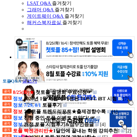
LSAT Q&A
즐겨찾기
그래머 Q&A
즐겨찾기
게이트웨이 Q&A
즐겨찾기
해커스북자료실
즐겨찾기
글쓰기
토플Q&A
8/25(화)★
첫토플 설명회 무료신청☞
정보
2026년 1월 새롭게 개편된 TOEFL iBT 시험
[7]
정보 7/29, 8/1
토플후기
정보
7월토플 트렌드리포트★출제경향수록
[1]
정보
진행 중인 토플 이벤트 모았다! ☞
정보
개정 토플 시험후기&점수인증글
[4]
토플 빡센관리반★
1달안에 끝내는 학원 강의추천!
[2]