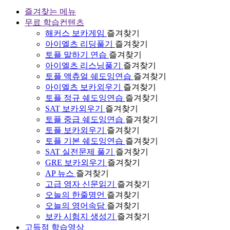
즐겨찾는 메뉴
무료 학습컨텐츠
해커스 보카게임
즐겨찾기
아이엘츠 리딩풀기
즐겨찾기
토플 말하기 연습
즐겨찾기
아이엘츠 리스닝풀기
즐겨찾기
토플 액츄얼 쉐도잉연습
즐겨찾기
아이엘츠 보카외우기
즐겨찾기
토플 정규 쉐도잉연습
즐겨찾기
SAT 보카외우기
즐겨찾기
토플 중급 쉐도잉연습
즐겨찾기
토플 보카외우기
즐겨찾기
토플 기본 쉐도잉연습
즐겨찾기
SAT 실전문제 풀기
즐겨찾기
GRE 보카외우기
즐겨찾기
AP 뉴스
즐겨찾기
고급 영자 신문읽기
즐겨찾기
오늘의 한줄명언
즐겨찾기
오늘의 영어속담
즐겨찾기
보카 시험지 생성기
즐겨찾기
고득점 학습영상