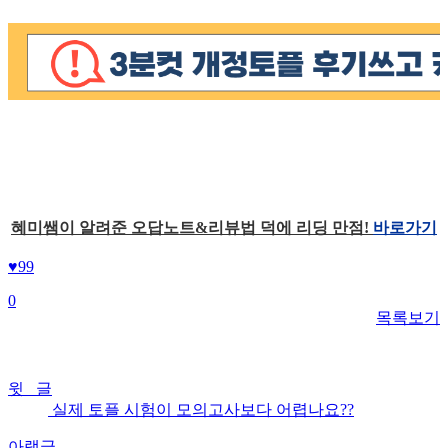
혜미쌤이 알려준 오답노트&리뷰법 덕에 리딩 만점!
바로가기
♥
99
0
목록보기
윗 글
실제 토플 시험이 모의고사보다 어렵나요??
아랫글