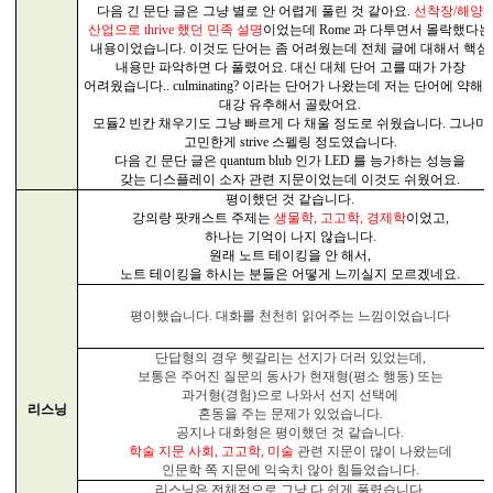
다음 긴 문단 글은 그냥 별로 안 어렵게 풀린 것 같아요
.
선착장
/
해양
산업으로
thrive
했던 민족 설명
이었는데
Rome
과 다투면서 몰락했다는
내용이었습니다
.
이것도 단어는 좀 어려웠는데 전체 글에 대해서 핵심
내용만 파악하면 다 풀렸어요
.
대신 대체 단어 고를 때가 가장
어려웠습니다
.. culminating?
이라는 단어가 나왔는데 저는 단어에 약해
대강 유추해서 골랐어요
.
모듈
2
빈칸 채우기도 그냥 빠르게 다 채울 정도로 쉬웠습니다
.
그나마
고민한게
strive
스펠링 정도였습니다
.
다음 긴 문단 글은
quantum blub
인가
LED
를 능가하는 성능을
갖는 디스플레이 소자 관련 지문이었는데 이것도 쉬웠어요
.
평이했던 것 같습니다
.
강의랑 팟캐스트 주제는
생물학
,
고고학
,
경제학
이었고
,
하나는 기억이 나지 않습니다
.
원래 노트 테이킹을 안 해서
,
노트 테이킹을 하시는 분들은 어떻게 느끼실지 모르겠네요
.
평이했습니다
.
대화를 천천히 읽어주는 느낌이었습니다
단답형의 경우 헷갈리는 선지가 더러 있었는데
,
보통은 주어진 질문의 동사가 현재형
(
평소 행동
)
또는
과거형
(
경험
)
으로 나와서 선지 선택에
리스닝
혼동을 주는 문제가 있었습니다
.
공지나 대화형은 평이했던 것 같습니다
.
학술 지문 사회
,
고고학
,
미술
관련 지문이 많이 나왔는데
인문학 쪽 지문에 익숙치 않아 힘들었습니다
.
리스닝은 전체적으로 그냥 다 쉽게 풀렸습니다
,