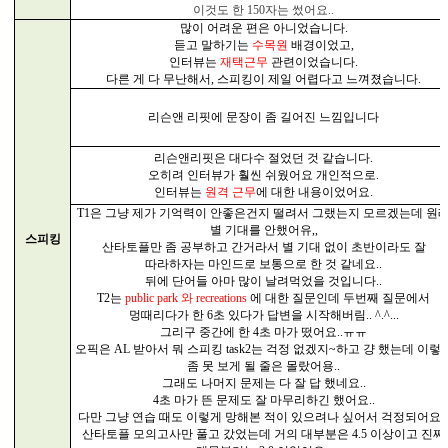
이것도 한
150
자는 썼어요
..
많이 어려운 편은 아니었습니다
.
듣고 말하기는
수목원
배경이었고
,
인터뷰는
재택근무
관련이었습니다
.
다른 게 다 무난해서
,
스피킹이 제일 어렵다고 느껴졌습니다
.
리슨앤 리핏에 문장이 좀 길어진 느낌입니다
리슨앤리핏은 대다수 절었던 것 같습니다
.
오히려 인터뷰가 훨씬 쉬웠어요 개인적으로
.
인터뷰는
원격 근무
에 대한 내용이었어요
.
T1
은 그냥 제가 기억력이 안좋은건지 떨려서 그랬는지 모르겠는데 원
별 기대를 안했어유
,,
스피킹
산타토플만 좀 공부하고 간거라서 별 기대 없이 초반이라도 잘
따라하자는 마인드로 보통으로 한 것 같네요
..
뒤에 단어들 아마 많이 날려먹었을 것입니다
..
T2
는
public park
와
recreations
에 대한 질문인데 두번째 질문에서
멍때리다가 한
6
초 있다가 답변을 시작해버림
.. ^.^...
그리구 중간에 한
4
초 마가 떴어요
..
ㅠㅠ
오픽은
AL
받아서 뭐 스피킹
task2
는 걱정 없겠지
~
하고 걍 했는데 이렇
좀 못 보게 될 줄은 몰랐어용
..
그래도 나머지 문제는 다 잘 답 했네요
..
4
초 마가 뜬 문제도 잘 마무리하긴 했어요
..
다만 그냥 연습 때도 이렇게 망해본 적이 있으려나 싶어서 걱정되어요
!
산타토플 모의고사만 풀고 갔었는데 거의 대부분은
4.5
이상이고 진짜