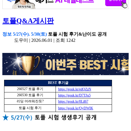
토플Q&A게시판
정보 5/27(수). 5/30(토)
토플 시험 후기&난이도 공개
도우미 |
2026.06.01
| 조회 1242
BEST
후기글
260527
토플 후기
https://gouk.kr/edQZzN
260530
토플 후기
https://gouk.kr/D7TJu5
리딩 어려워진듯
?
https://gouk.kr/0Lil67
토플 시험 후기
https://gouk.kr/OyDWIK