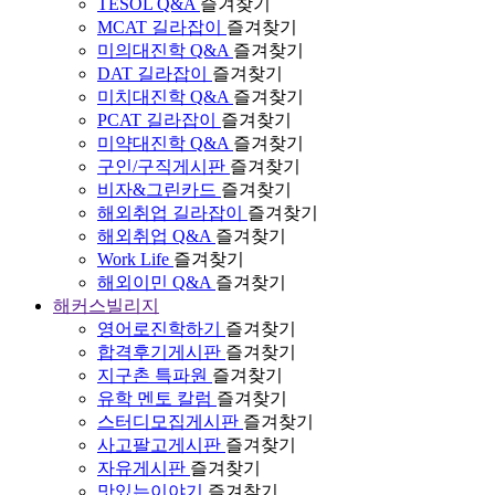
TESOL Q&A
즐겨찾기
MCAT 길라잡이
즐겨찾기
미의대진학 Q&A
즐겨찾기
DAT 길라잡이
즐겨찾기
미치대진학 Q&A
즐겨찾기
PCAT 길라잡이
즐겨찾기
미약대진학 Q&A
즐겨찾기
구인/구직게시판
즐겨찾기
비자&그린카드
즐겨찾기
해외취업 길라잡이
즐겨찾기
해외취업 Q&A
즐겨찾기
Work Life
즐겨찾기
해외이민 Q&A
즐겨찾기
해커스빌리지
영어로진학하기
즐겨찾기
합격후기게시판
즐겨찾기
지구촌 특파원
즐겨찾기
유학 멘토 칼럼
즐겨찾기
스터디모집게시판
즐겨찾기
사고팔고게시판
즐겨찾기
자유게시판
즐겨찾기
맛있는이야기
즐겨찾기