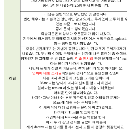
다소어려워진것 같습니다 지문도 길어지고 좀 어려웠습니다
항상
5
점은 나왔는데
2.5
점 떠서 멘붕입니다
.
리딩은 전반적으로 무난했던 것 같습니다
.
빈칸 채우기는 기본적인 영단어만 알고 있어도 무리없이 모두 채울 수
있는 수준으로 나왔습니다
.
공지 문제도 평이했습니다
.
학술지문은 예상보다 추론문제가 많이 나왔고
,
지문에서 평서긍정문 형태로 제시되면 선지에서 부정문으로
rephrasing
되는 형태로 제시되었습니다
.
모듈
1
빈칸채우기는 가볍게 풀렸습니다
.
빈칸 채우기 문제가
2
개가
나왔습니다
.
두번째 이메일 문제에서는 선지에 나온 표현이 좀 어색해
당황했지만 그래도 두 번 읽고 풀림
.
미술 전시회
관련 문제였는데
"waiv
라는 단어가 나와서 당황했습니다
.
세번째 문제가 정말 어려웠는데
,
특히 단어가 엄청 어려웠어요
.
영화에 대한 소개글
이였는데 경제적으로 불안정한 장소에
사는 여자 주인공이 그림을 그리는 영화이며
리딩
Marc
라는 남자가 여자의 신뢰를 얻고자 하면서
일어나는
tension
이 있는 영화라고 대충 이해했는데
어려운 단어 범벅이었습니다
.
하지만 그냥 이해하는 부분 위주로 읽었고 어려웠던 문제는
Marc
에 대해 묻는 문제였는데
이 캐릭터에 대해 설명하는 문장이 딱
2
개였어요
.
1)
여자의
Trust
를 얻고자 한다
2)
영화 내내
tension
을 주는 역할을 한다
.
이거 두 개 갖고 선지를 골랐어야 하는데
제가
deceive
라는 단어를 몰라서 선지 고를 때 굉장히 헷갈렸네요
..