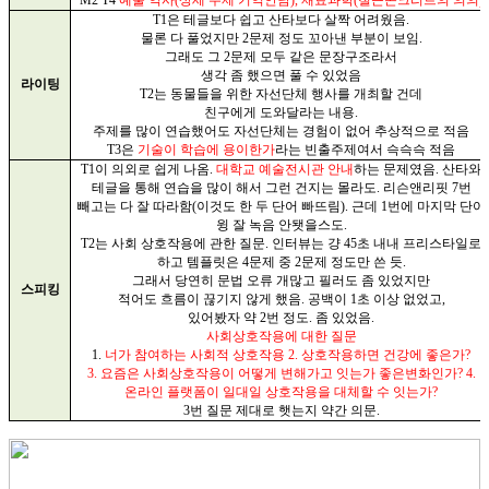
T1
은 테글보다 쉽고 산타보다 살짝 어려웠음
.
물론 다 풀었지만
2
문제 정도 꼬아낸 부분이 보임
.
그래도 그
2
문제 모두 같은 문장구조라서
생각 좀 했으면 풀 수 있었음
라이팅
T2
는 동물들을 위한 자선단체 행사를 개최할 건데
친구에게 도와달라는 내용
.
주제를 많이 연습했어도 자선단체는 경험이 없어 추상적으로 적음
T3
은
기술이 학습에 용이한가
라는 빈출주제여서 슥슥슥 적음
T1
이 의외로 쉽게 나옴
.
대학교 예술전시관 안내
하는 문제였음
.
산타와
테글을 통해 연습을 많이 해서 그런 건지는 몰라도
.
리슨앤리핏
7
번
빼고는 다 잘 따라함
(
이것도 한 두 단어 빠뜨림
).
근데
1
번에 마지막 단어
윙 잘 녹음 안됏을스도
.
T2
는 사회 상호작용에 관한 질문
.
인터뷰는 걍
45
초 내내 프리스타일로
하고 템플릿은
4
문제 중
2
문제 정도만 쓴 듯
.
그래서 당연히 문법 오류 개많고 필러도 좀 있었지만
스피킹
적어도 흐름이 끊기지 않게 했음
.
공백이
1
초 이상 없었고
,
있어봤자 약
2
번 정도
.
좀 있었음
.
사회상호작용에 대한 질문
1.
너가 참여하는 사회적 상호작용
2.
상호작용하면 건강에 좋은가
?
3.
요즘은 사회상호작용이 어떻게 변해가고 잇는가 좋은변화인가
? 4.
온라인 플랫폼이 일대일 상호작용을 대체할 수 잇는가
?
3
번 질문 제대로 햇는지 약간 의문
.