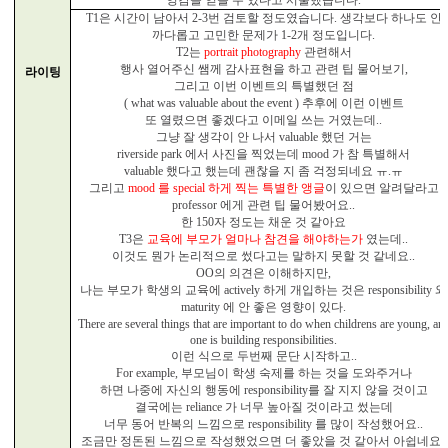
T1
은 시간이 남아서
2-3
번 검토할 정도였습니다
.
생각보다 하나도 안
까다롭고 고민한 문제가
1-2
개 정도입니다
.
T2
는
portrait photography
관련해서
행사 열어주신 쌤께 감사표현을 하고 관련 팁 물어보기
,
라이팅
그리고 이번 이벤트의 특별했던 점
( what was valuable about the event )
추후에 이런 이벤트
또 열렸으면 좋겠다고 이메일 쓰는 거였는데
..
그냥 잘 생각이 안 나서
valuable
했던 거는
riverside park
에서 사진을 찍었는데
mood
가 참 특별해서
valuable
했다고 했는데 괜찮을 지 좀 걱정되네요 ㅠ
.
ㅠ
그리고
mood
를
special
하게 찍는 특별한 앵글
이 있으면 알려달라고
professor
에게 관련 팁 물어봤어요
..
한
150
자 정도는 채운 것 같아요
T3
은
교육에 부모가 얼마나 참견을 해야하는가
였는데
..
이것도 뭔가 논리적으로 썼다고는 말하지 못할 것 같네요
..
OO
의 의견은 이해하지만
,
나는 부모가 학생의 교육에
actively
하게 개입하는 것은
responsibility
와
maturity
에 안 좋은 영향이 있다
.
There are several things that are important to do when childrens are young, an
one is building responsibilities.
이런 식으로 두번째 문단 시작하고
..
For example,
부모님이 학생 숙제를 하는 것을 도와주거나
하면 나중에 자신의 행동에
responsibility
를 잘 지지 않을 것이고
결국에는
reliance
가 너무 높아질 것이라고 썼는데
너무 동어 반복의 느낌으로
responsibility
를 많이 작성했어요
..
조금만 정돈된 느낌으로 작성했었으면 더 좋았을 것 같아서 아쉽네요
..