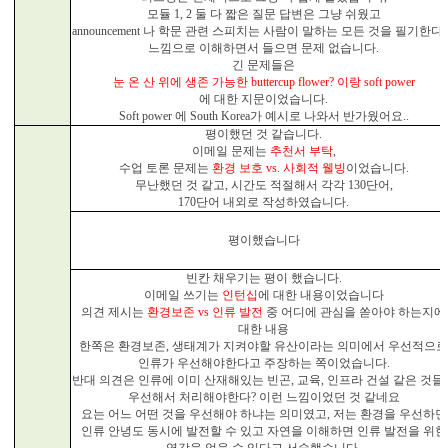
모듈
1, 2
둘 다 짧은 질문 답변은 그냥 쉬웠고
announcement
나 학문 관련 스피치는 사람이 말하는 모든 것을 필기한다
느낌으로 이해하면서 들으면 문제 없습니다
.
긴 문제들은
눈 온 산 위에 생존 가능한
buttercup flower?
이랑
soft power
에 대한 지문이었습니다
.
Soft power
에
South Korea
가 예시로 나와서 반가웠어요
..
평이했던 것 같습니다
.
이메일 문제는
추천서 부탁
,
수업 토론 문제는
환경 보호
vs.
사회적 웰빙
이었습니다
.
무난했던 것 같고
,
시간도 적절해서 각각
130
단어
,
170
단어 내외로 작성하였습니다
.
평이했습니다
빈칸 채우기는 평이 했습니다
.
이메일 쓰기는
인턴십
에 대한 내용이었습니다
의견 제시는
환경보존
vs
인류 발전
중 어디에 관심을 쏟아야 하는지에
대한 내용
한쪽은 환경보존
,
생태계가 지켜야할 유산이라는 의미에서 우선적으
인류가 우선해야한다고 주장하는 쪽이었습니다
.
반대 의견은 인류에 이미 산재해있는 빈곤
,
교육
,
인프라 건설 같은 것들
우선해서 처리해야한다
?
이런 느낌이었던 것 같네요
요는 어느 어떤 것을 우선해야 하냐는 의미였고
,
저는 환경을 우선하면
인류 안녕도 동시에 발전할 수 있고 자연을 이해하면 인류 발전을 위한
영감을 얻을 수 있다고 서술했습니다
.