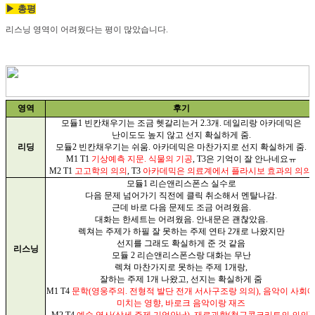
▶ 총평
리스닝 영역이 어려웠다는 평이 많았습니다.
영역
후기
모듈
1
빈칸채우기는 조금 헷갈리는거
2.3
개
.
데일리랑 아카데믹은
난이도도 높지 않고 선지 확실하게 줌
.
리딩
모듈
2
빈칸채우기는 쉬움
.
아카데믹은 마찬가지로 선지 확실하게 줌
.
M1 T1
기상예측 지문
.
식물의 기공
, T3
은 기억이 잘 안나네요ㅠ
M2 T1
고고학의 의의
, T3
아카데믹은 의료계에서 플라시보 효과의 의의
.
모듈
1
리슨앤리스폰스 실수로
다음 문제 넘어가기 직전에 클릭 취소해서 멘탈나감
.
근데 바로 다음 문제도 조금 어려웠음
.
대화는 한세트는 어려웠음
.
안내문은 괜찮았음
.
렉쳐는 주제가 하필 잘 못하는 주제 연타
2
개로 나왔지만
선지를 그래도 확실하게 준 것 같음
리스닝
모듈
2
리슨앤리스폰스랑 대화는 무난
렉쳐 마찬가지로 못하는 주제
1
개랑
,
잘하는 주제
1
개 나왔고
,
선지는 확실하게 줌
M1 T4
문학
(
영웅주의
.
전형적 발단 전개 서사구조랑 의의
),
음악이 사회
미치는 영향
,
바로크 음악이랑 재즈
M2 T4
예술 역사
(
상세 주제 기억안남
),
재료과학
(
철근콘크리트의 의의
)