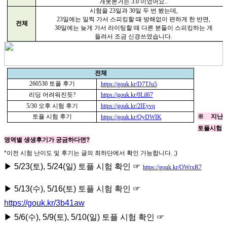
개못본거는
3.0
이었어요
..
시험을
23
일과
30
일 두 번 봤는데
,
23
일에는 일찍 가서 스피킹할 때 방해없이 편하게 한 반면
,
전체
30
일에는 늦게 가서 라이팅할 때 다른 분들이 스피킹하는 게
들려서 조금 신경쓰였습니다
.
전체
260530
토플 후기
https://gouk.kr/D7TJu5
리딩 어려워진듯
?
https://gouk.kr/0Lil67
5/30
오후 시험 후기
https://gouk.kr/2IEyvq
토플 시험 후기
※ 지난
https://gouk.kr/OyDWIK
토플시험
영역별 생생후기가 궁금하다면?
*이전 시험 난이도 및 후기는 글의 최하단에서 확인 가능합니다. ;)
▶ 5/23(토), 5/24(일) 토플 시험 확인 ☞
https://gouk.kr/OWrxR7
▶ 5/13(수), 5/16(토) 토플 시험 확인 ☞
https://gouk.kr/3b41aw
▶ 5/6(수), 5/9(토), 5/10(일) 토플 시험 확인 ☞