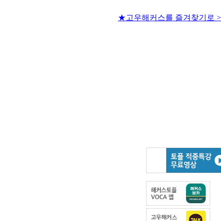
★고우해커스를 즐겨찾기로 >