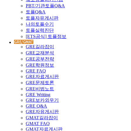
PBT/기관토플Q&A
토플Q&A
토플자유게시판
나의토플수기
토플실력진단
[ETS공식] 토플정보
GRE길라잡이
GRE교재분석
GRE공부전략
GRE학원정보
GRE FAQ
GRE자료게시판
GRE문제토론
GRE비법노트
GRE Writing
GRE보카외우기
GRE Q&A
GRE자유게시판
GMAT길라잡이
GMAT FAQ
GMAT자료게시판