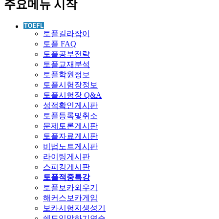
주요메뉴 시작
토플길라잡이
토플 FAQ
토플공부전략
토플교재분석
토플학원정보
토플시험장정보
토플시험장 Q&A
성적확인게시판
토플등록및취소
문제토론게시판
토플자료게시판
비법노트게시판
라이팅게시판
스피킹게시판
토플적중특강
토플보카외우기
해커스보카게임
보카시험지생성기
쉐도잉말하기연습