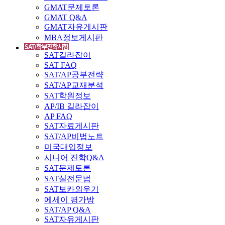
GMAT문제토론
GMAT Q&A
GMAT자유게시판
MBA정보게시판
SAT길라잡이
SAT FAQ
SAT/AP공부전략
SAT/AP교재분석
SAT학원정보
AP/IB 길라잡이
AP FAQ
SAT자료게시판
SAT/AP비법노트
미국대입정보
시니어 진학Q&A
SAT문제토론
SAT실전문법
SAT보카외우기
에세이 평가방
SAT/AP Q&A
SAT자유게시판