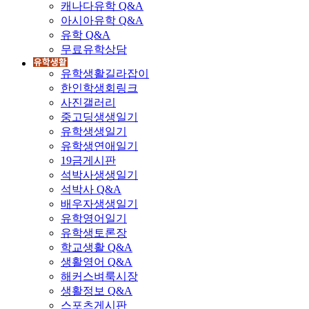
캐나다유학 Q&A
아시아유학 Q&A
유학 Q&A
무료유학상담
유학생활길라잡이
한인학생회링크
사진갤러리
중고딩생생일기
유학생생일기
유학생연애일기
19금게시판
석박사생생일기
석박사 Q&A
배우자생생일기
유학영어일기
유학생토론장
학교생활 Q&A
생활영어 Q&A
해커스벼룩시장
생활정보 Q&A
스포츠게시판