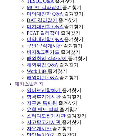
TESOL Q&A
즐겨찾기
MCAT 길라잡이
즐겨찾기
미의대진학 Q&A
즐겨찾기
DAT 길라잡이
즐겨찾기
미치대진학 Q&A
즐겨찾기
PCAT 길라잡이
즐겨찾기
미약대진학 Q&A
즐겨찾기
구인/구직게시판
즐겨찾기
비자&그린카드
즐겨찾기
해외취업 길라잡이
즐겨찾기
해외취업 Q&A
즐겨찾기
Work Life
즐겨찾기
해외이민 Q&A
즐겨찾기
해커스빌리지
영어로진학하기
즐겨찾기
합격후기게시판
즐겨찾기
지구촌 특파원
즐겨찾기
유학 멘토 칼럼
즐겨찾기
스터디모집게시판
즐겨찾기
사고팔고게시판
즐겨찾기
자유게시판
즐겨찾기
맛있는이야기
즐겨찾기