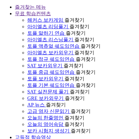
즐겨찾는 메뉴
무료 학습컨텐츠
해커스 보카게임
즐겨찾기
아이엘츠 리딩풀기
즐겨찾기
토플 말하기 연습
즐겨찾기
아이엘츠 리스닝풀기
즐겨찾기
토플 액츄얼 쉐도잉연습
즐겨찾기
아이엘츠 보카외우기
즐겨찾기
토플 정규 쉐도잉연습
즐겨찾기
SAT 보카외우기
즐겨찾기
토플 중급 쉐도잉연습
즐겨찾기
토플 보카외우기
즐겨찾기
토플 기본 쉐도잉연습
즐겨찾기
SAT 실전문제 풀기
즐겨찾기
GRE 보카외우기
즐겨찾기
AP 뉴스
즐겨찾기
고급 영자 신문읽기
즐겨찾기
오늘의 한줄명언
즐겨찾기
오늘의 영어속담
즐겨찾기
보카 시험지 생성기
즐겨찾기
고득점 학습영상