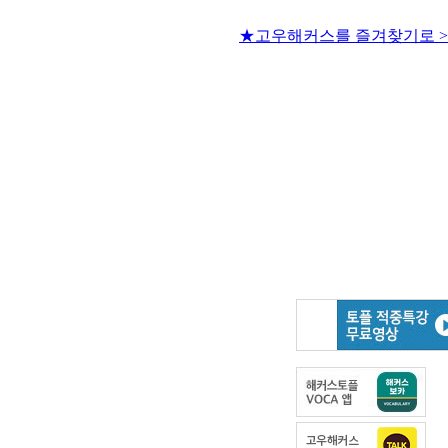
★고우해커스를 즐겨찾기로 >