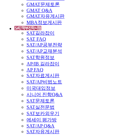
GMAT문제토론
GMAT Q&A
GMAT자유게시판
MBA정보게시판
SAT길라잡이
SAT FAQ
SAT/AP공부전략
SAT/AP교재분석
SAT학원정보
AP/IB 길라잡이
AP FAQ
SAT자료게시판
SAT/AP비법노트
미국대입정보
시니어 진학Q&A
SAT문제토론
SAT실전문법
SAT보카외우기
에세이 평가방
SAT/AP Q&A
SAT자유게시판