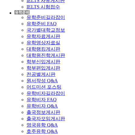
IELTS 자유게시판
IELTS 시험접수
유학준비길라잡이
유학준비 FAQ
국가별대학교정보
유학자료게시판
유학영상자료실
대학랭킹게시판
대학원진학게시판
학부신입게시판
학부편입게시판
전공별게시판
원서작성 Q&A
어드미션 포스팅
유학비자길라잡이
유학비자 FAQ
유학비자 Q&A
출국정보게시판
출국자모임게시판
영국유학 Q&A
호주유학 Q&A