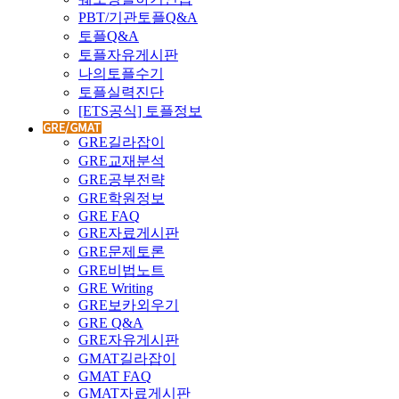
PBT/기관토플Q&A
토플Q&A
토플자유게시판
나의토플수기
토플실력진단
[ETS공식] 토플정보
GRE길라잡이
GRE교재분석
GRE공부전략
GRE학원정보
GRE FAQ
GRE자료게시판
GRE문제토론
GRE비법노트
GRE Writing
GRE보카외우기
GRE Q&A
GRE자유게시판
GMAT길라잡이
GMAT FAQ
GMAT자료게시판