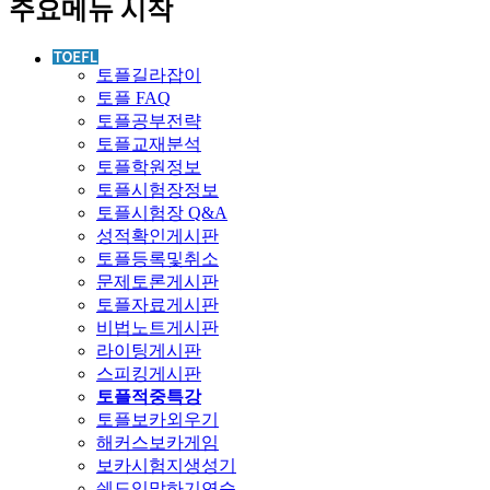
주요메뉴 시작
토플길라잡이
토플 FAQ
토플공부전략
토플교재분석
토플학원정보
토플시험장정보
토플시험장 Q&A
성적확인게시판
토플등록및취소
문제토론게시판
토플자료게시판
비법노트게시판
라이팅게시판
스피킹게시판
토플적중특강
토플보카외우기
해커스보카게임
보카시험지생성기
쉐도잉말하기연습