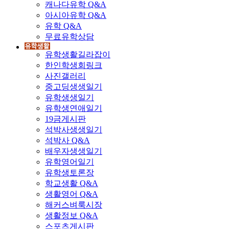
캐나다유학 Q&A
아시아유학 Q&A
유학 Q&A
무료유학상담
유학생활길라잡이
한인학생회링크
사진갤러리
중고딩생생일기
유학생생일기
유학생연애일기
19금게시판
석박사생생일기
석박사 Q&A
배우자생생일기
유학영어일기
유학생토론장
학교생활 Q&A
생활영어 Q&A
해커스벼룩시장
생활정보 Q&A
스포츠게시판