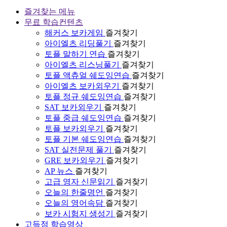
즐겨찾는 메뉴
무료 학습컨텐츠
해커스 보카게임
즐겨찾기
아이엘츠 리딩풀기
즐겨찾기
토플 말하기 연습
즐겨찾기
아이엘츠 리스닝풀기
즐겨찾기
토플 액츄얼 쉐도잉연습
즐겨찾기
아이엘츠 보카외우기
즐겨찾기
토플 정규 쉐도잉연습
즐겨찾기
SAT 보카외우기
즐겨찾기
토플 중급 쉐도잉연습
즐겨찾기
토플 보카외우기
즐겨찾기
토플 기본 쉐도잉연습
즐겨찾기
SAT 실전문제 풀기
즐겨찾기
GRE 보카외우기
즐겨찾기
AP 뉴스
즐겨찾기
고급 영자 신문읽기
즐겨찾기
오늘의 한줄명언
즐겨찾기
오늘의 영어속담
즐겨찾기
보카 시험지 생성기
즐겨찾기
고득점 학습영상