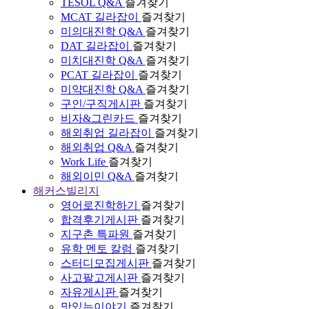
TESOL Q&A
즐겨찾기
MCAT 길라잡이
즐겨찾기
미의대진학 Q&A
즐겨찾기
DAT 길라잡이
즐겨찾기
미치대진학 Q&A
즐겨찾기
PCAT 길라잡이
즐겨찾기
미약대진학 Q&A
즐겨찾기
구인/구직게시판
즐겨찾기
비자&그린카드
즐겨찾기
해외취업 길라잡이
즐겨찾기
해외취업 Q&A
즐겨찾기
Work Life
즐겨찾기
해외이민 Q&A
즐겨찾기
해커스빌리지
영어로진학하기
즐겨찾기
합격후기게시판
즐겨찾기
지구촌 특파원
즐겨찾기
유학 멘토 칼럼
즐겨찾기
스터디모집게시판
즐겨찾기
사고팔고게시판
즐겨찾기
자유게시판
즐겨찾기
맛있는이야기
즐겨찾기