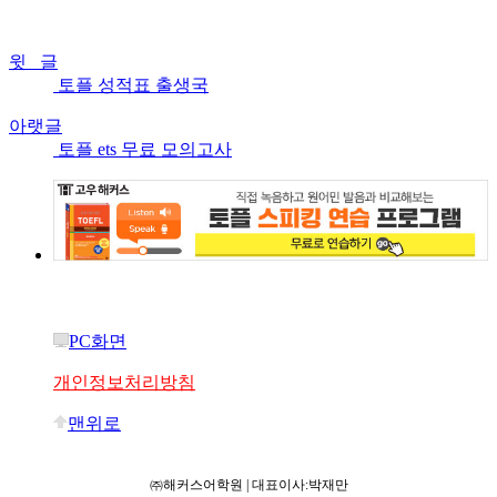
윗 글
토플 성적표 출생국
아랫글
토플 ets 무료 모의고사
PC화면
개인정보처리방침
맨위로
㈜해커스어학원 | 대표이사:박재만