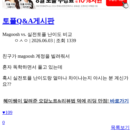
토플Q&A게시판
Magoosh vs. 실전토플 난이도 비교
ㅇㅅㅇ |
2026.06.03
| 조회 1339
친구가 magoosh 계정을 빌려줘서
혼자 독학하면서 풀고 있는데
혹시 실전토플 난이도랑 얼마나 차이나는지 아시는 분 계신가
요??
혜미쌤이 알려준 오답노트&리뷰법 덕에 리딩 만점!
바로가기
♥
109
0
목록보기