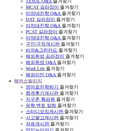
TESOL Q&A
즐겨찾기
MCAT 길라잡이
즐겨찾기
미의대진학 Q&A
즐겨찾기
DAT 길라잡이
즐겨찾기
미치대진학 Q&A
즐겨찾기
PCAT 길라잡이
즐겨찾기
미약대진학 Q&A
즐겨찾기
구인/구직게시판
즐겨찾기
비자&그린카드
즐겨찾기
해외취업 길라잡이
즐겨찾기
해외취업 Q&A
즐겨찾기
Work Life
즐겨찾기
해외이민 Q&A
즐겨찾기
해커스빌리지
영어로진학하기
즐겨찾기
합격후기게시판
즐겨찾기
지구촌 특파원
즐겨찾기
유학 멘토 칼럼
즐겨찾기
스터디모집게시판
즐겨찾기
사고팔고게시판
즐겨찾기
자유게시판
즐겨찾기
맛있는이야기
즐겨찾기