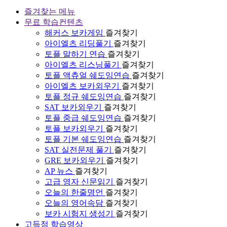
즐겨찾는 메뉴
무료 학습컨텐츠
해커스 보카게임
즐겨찾기
아이엘츠 리딩풀기
즐겨찾기
토플 말하기 연습
즐겨찾기
아이엘츠 리스닝풀기
즐겨찾기
토플 액츄얼 쉐도잉연습
즐겨찾기
아이엘츠 보카외우기
즐겨찾기
토플 정규 쉐도잉연습
즐겨찾기
SAT 보카외우기
즐겨찾기
토플 중급 쉐도잉연습
즐겨찾기
토플 보카외우기
즐겨찾기
토플 기본 쉐도잉연습
즐겨찾기
SAT 실전문제 풀기
즐겨찾기
GRE 보카외우기
즐겨찾기
AP 뉴스
즐겨찾기
고급 영자 신문읽기
즐겨찾기
오늘의 한줄명언
즐겨찾기
오늘의 영어속담
즐겨찾기
보카 시험지 생성기
즐겨찾기
고득점 학습영상