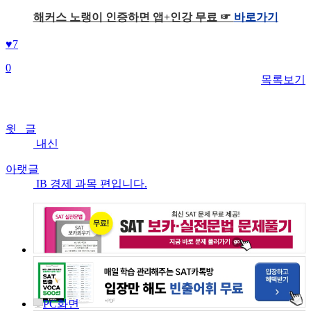
해커스 노랭이 인증하면 앱+인강 무료 ☞
바로가기
♥
7
0
목록보기
윗 글
내신
아랫글
IB 경제 과목 편입니다.
PC화면