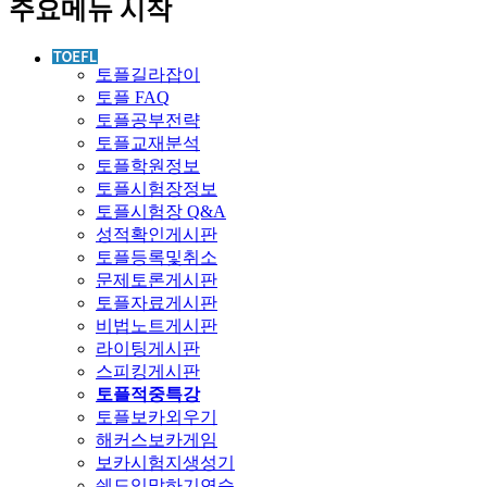
주요메뉴 시작
토플길라잡이
토플 FAQ
토플공부전략
토플교재분석
토플학원정보
토플시험장정보
토플시험장 Q&A
성적확인게시판
토플등록및취소
문제토론게시판
토플자료게시판
비법노트게시판
라이팅게시판
스피킹게시판
토플적중특강
토플보카외우기
해커스보카게임
보카시험지생성기
쉐도잉말하기연습