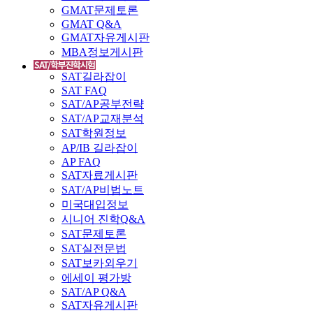
GMAT문제토론
GMAT Q&A
GMAT자유게시판
MBA정보게시판
SAT길라잡이
SAT FAQ
SAT/AP공부전략
SAT/AP교재분석
SAT학원정보
AP/IB 길라잡이
AP FAQ
SAT자료게시판
SAT/AP비법노트
미국대입정보
시니어 진학Q&A
SAT문제토론
SAT실전문법
SAT보카외우기
에세이 평가방
SAT/AP Q&A
SAT자유게시판