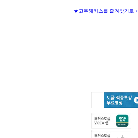
★고우해커스를 즐겨찾기로 >