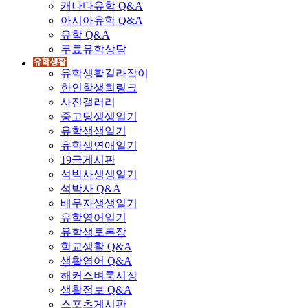
캐나다유학 Q&A
아시아유학 Q&A
유학 Q&A
무료유학상담
유학생활길라잡이
한인학생회링크
사진갤러리
중고딩생생일기
유학생생일기
유학생연애일기
19금게시판
석박사생생일기
석박사 Q&A
배우자생생일기
유학영어일기
유학생토론장
학교생활 Q&A
생활영어 Q&A
해커스벼룩시장
생활정보 Q&A
스포츠게시판