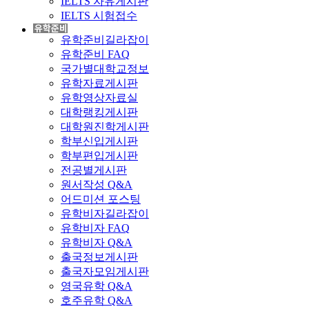
IELTS 자유게시판
IELTS 시험접수
유학준비길라잡이
유학준비 FAQ
국가별대학교정보
유학자료게시판
유학영상자료실
대학랭킹게시판
대학원진학게시판
학부신입게시판
학부편입게시판
전공별게시판
원서작성 Q&A
어드미션 포스팅
유학비자길라잡이
유학비자 FAQ
유학비자 Q&A
출국정보게시판
출국자모임게시판
영국유학 Q&A
호주유학 Q&A