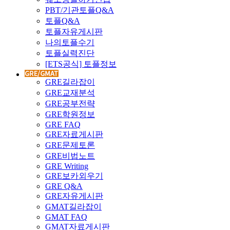
PBT/기관토플Q&A
토플Q&A
토플자유게시판
나의토플수기
토플실력진단
[ETS공식] 토플정보
GRE길라잡이
GRE교재분석
GRE공부전략
GRE학원정보
GRE FAQ
GRE자료게시판
GRE문제토론
GRE비법노트
GRE Writing
GRE보카외우기
GRE Q&A
GRE자유게시판
GMAT길라잡이
GMAT FAQ
GMAT자료게시판