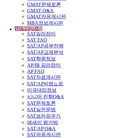
GMAT문제토론
GMAT Q&A
GMAT자유게시판
MBA정보게시판
SAT길라잡이
SAT FAQ
SAT/AP공부전략
SAT/AP교재분석
SAT학원정보
AP/IB 길라잡이
AP FAQ
SAT자료게시판
SAT/AP비법노트
미국대입정보
시니어 진학Q&A
SAT문제토론
SAT실전문법
SAT보카외우기
에세이 평가방
SAT/AP Q&A
SAT자유게시판