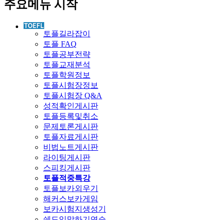
주요메뉴 시작
토플길라잡이
토플 FAQ
토플공부전략
토플교재분석
토플학원정보
토플시험장정보
토플시험장 Q&A
성적확인게시판
토플등록및취소
문제토론게시판
토플자료게시판
비법노트게시판
라이팅게시판
스피킹게시판
토플적중특강
토플보카외우기
해커스보카게임
보카시험지생성기
쉐도잉말하기연습