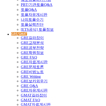
PBT/기관토플Q&A
토플Q&A
토플자유게시판
나의토플수기
토플실력진단
[ETS공식] 토플정보
GRE길라잡이
GRE교재분석
GRE공부전략
GRE학원정보
GRE FAQ
GRE자료게시판
GRE문제토론
GRE비법노트
GRE Writing
GRE보카외우기
GRE Q&A
GRE자유게시판
GMAT길라잡이
GMAT FAQ
GMAT자료게시판