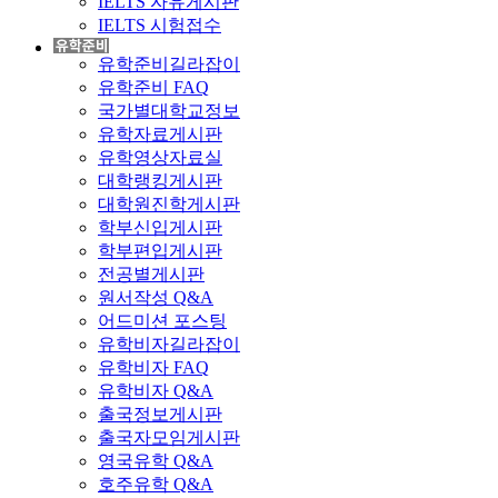
IELTS 자유게시판
IELTS 시험접수
유학준비길라잡이
유학준비 FAQ
국가별대학교정보
유학자료게시판
유학영상자료실
대학랭킹게시판
대학원진학게시판
학부신입게시판
학부편입게시판
전공별게시판
원서작성 Q&A
어드미션 포스팅
유학비자길라잡이
유학비자 FAQ
유학비자 Q&A
출국정보게시판
출국자모임게시판
영국유학 Q&A
호주유학 Q&A