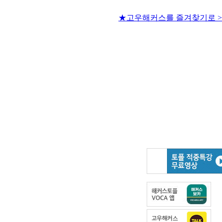
★고우해커스를 즐겨찾기로 >