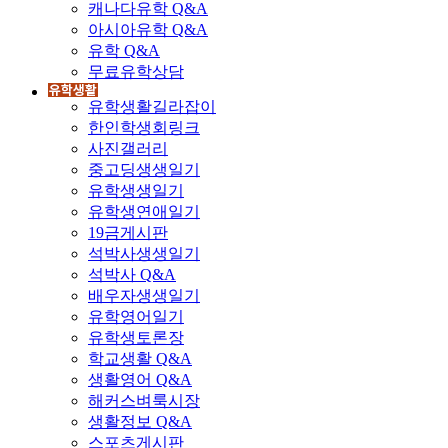
캐나다유학 Q&A
아시아유학 Q&A
유학 Q&A
무료유학상담
유학생활길라잡이
한인학생회링크
사진갤러리
중고딩생생일기
유학생생일기
유학생연애일기
19금게시판
석박사생생일기
석박사 Q&A
배우자생생일기
유학영어일기
유학생토론장
학교생활 Q&A
생활영어 Q&A
해커스벼룩시장
생활정보 Q&A
스포츠게시판