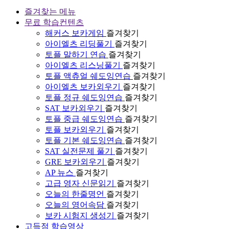
즐겨찾는 메뉴
무료 학습컨텐츠
해커스 보카게임
즐겨찾기
아이엘츠 리딩풀기
즐겨찾기
토플 말하기 연습
즐겨찾기
아이엘츠 리스닝풀기
즐겨찾기
토플 액츄얼 쉐도잉연습
즐겨찾기
아이엘츠 보카외우기
즐겨찾기
토플 정규 쉐도잉연습
즐겨찾기
SAT 보카외우기
즐겨찾기
토플 중급 쉐도잉연습
즐겨찾기
토플 보카외우기
즐겨찾기
토플 기본 쉐도잉연습
즐겨찾기
SAT 실전문제 풀기
즐겨찾기
GRE 보카외우기
즐겨찾기
AP 뉴스
즐겨찾기
고급 영자 신문읽기
즐겨찾기
오늘의 한줄명언
즐겨찾기
오늘의 영어속담
즐겨찾기
보카 시험지 생성기
즐겨찾기
고득점 학습영상