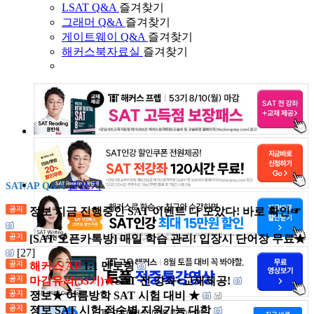
LSAT Q&A
즐겨찾기
그래머 Q&A
즐겨찾기
게이트웨이 Q&A
즐겨찾기
해커스북자료실
즐겨찾기
글쓰기
SAT/AP Q&A
정보 지금 진행중인 SAT 이벤트 다 모았다! 바로 확인☞
[SAT 오픈카톡방] 매일 학습 관리! 입장시 단어장 무료★
[27]
해커스 AP
1:1 멘토링
마감유의(53기)★
SAT 전 강좌+교재제공!
정보★ 여름방학 SAT 시험 대비 ★
정보 SAT 시험 점수별 지원가능 대학