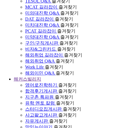
TESOL Q&A
즐겨찾기
MCAT 길라잡이
즐겨찾기
미의대진학 Q&A
즐겨찾기
DAT 길라잡이
즐겨찾기
미치대진학 Q&A
즐겨찾기
PCAT 길라잡이
즐겨찾기
미약대진학 Q&A
즐겨찾기
구인/구직게시판
즐겨찾기
비자&그린카드
즐겨찾기
해외취업 길라잡이
즐겨찾기
해외취업 Q&A
즐겨찾기
Work Life
즐겨찾기
해외이민 Q&A
즐겨찾기
해커스빌리지
영어로진학하기
즐겨찾기
합격후기게시판
즐겨찾기
지구촌 특파원
즐겨찾기
유학 멘토 칼럼
즐겨찾기
스터디모집게시판
즐겨찾기
사고팔고게시판
즐겨찾기
자유게시판
즐겨찾기
맛있는이야기
즐겨찾기