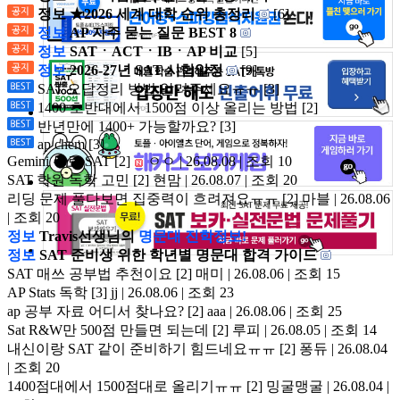
정보 ★2026 세계 대학 순위 총정리
[6]
정보
AP 자주 묻는 질문 BEST 8
정보
SATㆍACTㆍIBㆍAP 비교
[5]
정보
2026-27년 SAT 시험일정
[9]
SAT 오답정리 방법 알려주세요ㅠㅠ
[3]
1400 초반대에서 1500점 이상 올리는 방법
[2]
반년만에 1400+ 가능할까요?
[3]
ap chem
[3]
Gemini 무료 SAT
[2]
ㅇㅇ | 26.08.08 | 조회 10
SAT 학원 독학 고민
[2]
현맘 | 26.08.07 | 조회 20
리딩 문제 풀다보면 집중력이 흐려져요ㅠㅠ
[2]
마블 | 26.08.06
| 조회 20
정보
Travis선생님의
명문대 진학정보!
정보
SAT 준비생 위한 학년별 명문대 합격 가이드
SAT 매쓰 공부법 추천이요
[2]
매미 | 26.08.06 | 조회 15
AP Stats 독학
[3]
jj | 26.08.06 | 조회 23
ap 공부 자료 어디서 찾나요?
[2]
aaa | 26.08.06 | 조회 25
Sat R&W만 500점 만들면 되는데
[2]
루피 | 26.08.05 | 조회 14
내신이랑 SAT 같이 준비하기 힘드네요ㅠㅠ
[2]
퐁듀 | 26.08.04
| 조회 20
1400점대에서 1500점대로 올리기ㅠㅠ
[2]
밍굴맹굴 | 26.08.04 |