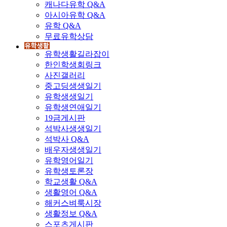
캐나다유학 Q&A
아시아유학 Q&A
유학 Q&A
무료유학상담
유학생활길라잡이
한인학생회링크
사진갤러리
중고딩생생일기
유학생생일기
유학생연애일기
19금게시판
석박사생생일기
석박사 Q&A
배우자생생일기
유학영어일기
유학생토론장
학교생활 Q&A
생활영어 Q&A
해커스벼룩시장
생활정보 Q&A
스포츠게시판