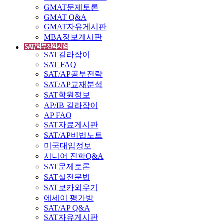
GMAT문제토론
GMAT Q&A
GMAT자유게시판
MBA정보게시판
SAT길라잡이
SAT FAQ
SAT/AP공부전략
SAT/AP교재분석
SAT학원정보
AP/IB 길라잡이
AP FAQ
SAT자료게시판
SAT/AP비법노트
미국대입정보
시니어 진학Q&A
SAT문제토론
SAT실전문법
SAT보카외우기
에세이 평가방
SAT/AP Q&A
SAT자유게시판