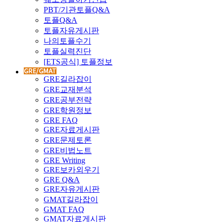
PBT/기관토플Q&A
토플Q&A
토플자유게시판
나의토플수기
토플실력진단
[ETS공식] 토플정보
GRE길라잡이
GRE교재분석
GRE공부전략
GRE학원정보
GRE FAQ
GRE자료게시판
GRE문제토론
GRE비법노트
GRE Writing
GRE보카외우기
GRE Q&A
GRE자유게시판
GMAT길라잡이
GMAT FAQ
GMAT자료게시판