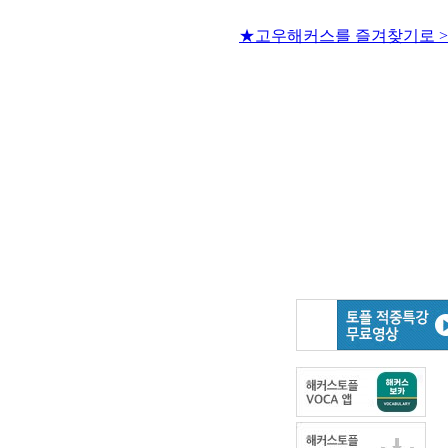
★고우해커스를 즐겨찾기로 >