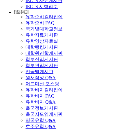
IELTS 자유게시판
IELTS 시험접수
유학준비길라잡이
유학준비 FAQ
국가별대학교정보
유학자료게시판
유학영상자료실
대학랭킹게시판
대학원진학게시판
학부신입게시판
학부편입게시판
전공별게시판
원서작성 Q&A
어드미션 포스팅
유학비자길라잡이
유학비자 FAQ
유학비자 Q&A
출국정보게시판
출국자모임게시판
영국유학 Q&A
호주유학 Q&A