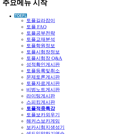
주요메뉴 시작
토플길라잡이
토플 FAQ
토플공부전략
토플교재분석
토플학원정보
토플시험장정보
토플시험장 Q&A
성적확인게시판
토플등록및취소
문제토론게시판
토플자료게시판
비법노트게시판
라이팅게시판
스피킹게시판
토플적중특강
토플보카외우기
해커스보카게임
보카시험지생성기
쉐도잉말하기연습