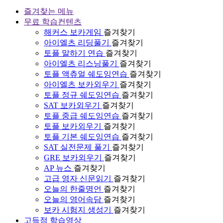
즐겨찾는 메뉴
무료 학습컨텐츠
해커스 보카게임
즐겨찾기
아이엘츠 리딩풀기
즐겨찾기
토플 말하기 연습
즐겨찾기
아이엘츠 리스닝풀기
즐겨찾기
토플 액츄얼 쉐도잉연습
즐겨찾기
아이엘츠 보카외우기
즐겨찾기
토플 정규 쉐도잉연습
즐겨찾기
SAT 보카외우기
즐겨찾기
토플 중급 쉐도잉연습
즐겨찾기
토플 보카외우기
즐겨찾기
토플 기본 쉐도잉연습
즐겨찾기
SAT 실전문제 풀기
즐겨찾기
GRE 보카외우기
즐겨찾기
AP 뉴스
즐겨찾기
고급 영자 신문읽기
즐겨찾기
오늘의 한줄명언
즐겨찾기
오늘의 영어속담
즐겨찾기
보카 시험지 생성기
즐겨찾기
고득점 학습영상