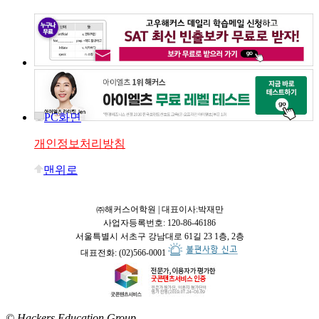
PC화면
개인정보처리방침
맨위로
㈜해커스어학원 | 대표이사:박재만
사업자등록번호: 120-86-46186
서울특별시 서초구 강남대로 61길 23 1층, 2층
대표전화: (02)566-0001
© Hackers Education Group