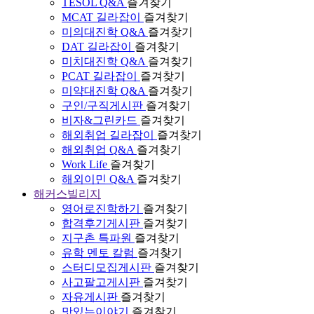
TESOL Q&A
즐겨찾기
MCAT 길라잡이
즐겨찾기
미의대진학 Q&A
즐겨찾기
DAT 길라잡이
즐겨찾기
미치대진학 Q&A
즐겨찾기
PCAT 길라잡이
즐겨찾기
미약대진학 Q&A
즐겨찾기
구인/구직게시판
즐겨찾기
비자&그린카드
즐겨찾기
해외취업 길라잡이
즐겨찾기
해외취업 Q&A
즐겨찾기
Work Life
즐겨찾기
해외이민 Q&A
즐겨찾기
해커스빌리지
영어로진학하기
즐겨찾기
합격후기게시판
즐겨찾기
지구촌 특파원
즐겨찾기
유학 멘토 칼럼
즐겨찾기
스터디모집게시판
즐겨찾기
사고팔고게시판
즐겨찾기
자유게시판
즐겨찾기
맛있는이야기
즐겨찾기