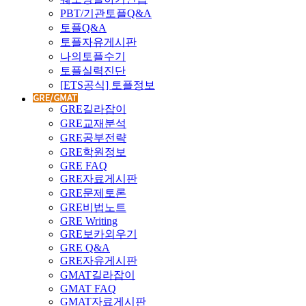
PBT/기관토플Q&A
토플Q&A
토플자유게시판
나의토플수기
토플실력진단
[ETS공식] 토플정보
GRE길라잡이
GRE교재분석
GRE공부전략
GRE학원정보
GRE FAQ
GRE자료게시판
GRE문제토론
GRE비법노트
GRE Writing
GRE보카외우기
GRE Q&A
GRE자유게시판
GMAT길라잡이
GMAT FAQ
GMAT자료게시판