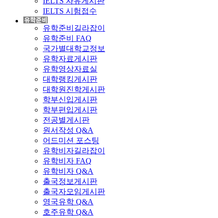
IELTS 자유게시판
IELTS 시험접수
유학준비길라잡이
유학준비 FAQ
국가별대학교정보
유학자료게시판
유학영상자료실
대학랭킹게시판
대학원진학게시판
학부신입게시판
학부편입게시판
전공별게시판
원서작성 Q&A
어드미션 포스팅
유학비자길라잡이
유학비자 FAQ
유학비자 Q&A
출국정보게시판
출국자모임게시판
영국유학 Q&A
호주유학 Q&A