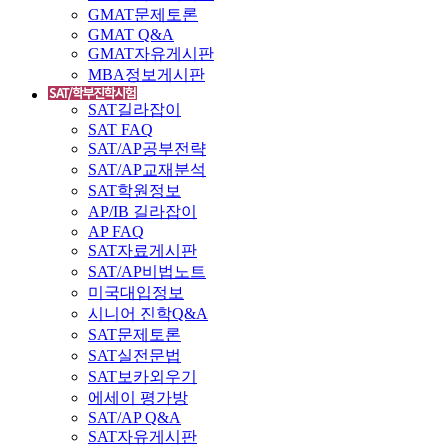
GMAT문제토론
GMAT Q&A
GMAT자유게시판
MBA정보게시판
SAT길라잡이
SAT FAQ
SAT/AP공부전략
SAT/AP교재분석
SAT학원정보
AP/IB 길라잡이
AP FAQ
SAT자료게시판
SAT/AP비법노트
미국대입정보
시니어 진학Q&A
SAT문제토론
SAT실전문법
SAT보카외우기
에세이 평가방
SAT/AP Q&A
SAT자유게시판