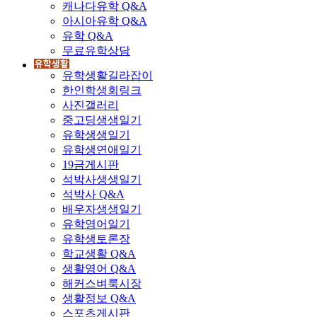
캐나다유학 Q&A
아시아유학 Q&A
유학 Q&A
무료유학상담
유학생활길라잡이
한인학생회링크
사진갤러리
중고딩생생일기
유학생생일기
유학생연애일기
19금게시판
석박사생생일기
석박사 Q&A
배우자생생일기
유학영어일기
유학생토론장
학교생활 Q&A
생활영어 Q&A
해커스벼룩시장
생활정보 Q&A
스포츠게시판