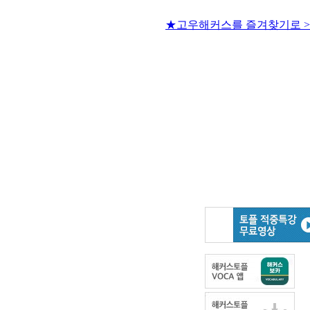
★고우해커스를 즐겨찾기로 >