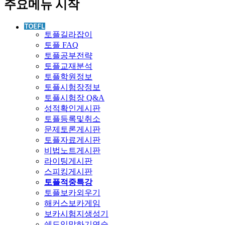
주요메뉴 시작
토플길라잡이
토플 FAQ
토플공부전략
토플교재분석
토플학원정보
토플시험장정보
토플시험장 Q&A
성적확인게시판
토플등록및취소
문제토론게시판
토플자료게시판
비법노트게시판
라이팅게시판
스피킹게시판
토플적중특강
토플보카외우기
해커스보카게임
보카시험지생성기
쉐도잉말하기연습