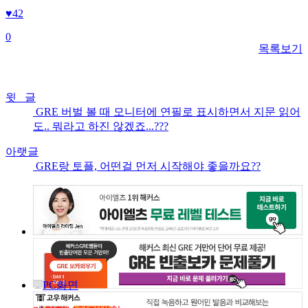
♥
42
0
목록보기
윗 글
GRE 버벌 볼 때 모니터에 연필로 표시하면서 지문 읽어
도.. 뭐라고 하진 않겠죠...???
아랫글
GRE랑 토플, 어떤걸 먼저 시작해야 좋을까요??
PC화면