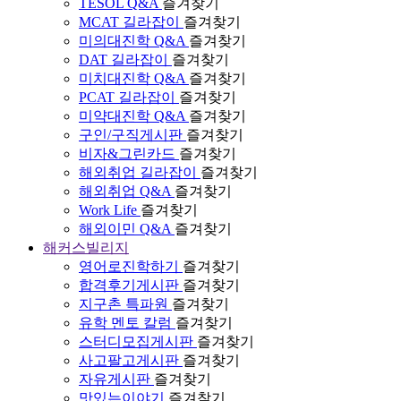
TESOL Q&A
즐겨찾기
MCAT 길라잡이
즐겨찾기
미의대진학 Q&A
즐겨찾기
DAT 길라잡이
즐겨찾기
미치대진학 Q&A
즐겨찾기
PCAT 길라잡이
즐겨찾기
미약대진학 Q&A
즐겨찾기
구인/구직게시판
즐겨찾기
비자&그린카드
즐겨찾기
해외취업 길라잡이
즐겨찾기
해외취업 Q&A
즐겨찾기
Work Life
즐겨찾기
해외이민 Q&A
즐겨찾기
해커스빌리지
영어로진학하기
즐겨찾기
합격후기게시판
즐겨찾기
지구촌 특파원
즐겨찾기
유학 멘토 칼럼
즐겨찾기
스터디모집게시판
즐겨찾기
사고팔고게시판
즐겨찾기
자유게시판
즐겨찾기
맛있는이야기
즐겨찾기