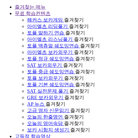
즐겨찾는 메뉴
무료 학습컨텐츠
해커스 보카게임
즐겨찾기
아이엘츠 리딩풀기
즐겨찾기
토플 말하기 연습
즐겨찾기
아이엘츠 리스닝풀기
즐겨찾기
토플 액츄얼 쉐도잉연습
즐겨찾기
아이엘츠 보카외우기
즐겨찾기
토플 정규 쉐도잉연습
즐겨찾기
SAT 보카외우기
즐겨찾기
토플 중급 쉐도잉연습
즐겨찾기
토플 보카외우기
즐겨찾기
토플 기본 쉐도잉연습
즐겨찾기
SAT 실전문제 풀기
즐겨찾기
GRE 보카외우기
즐겨찾기
AP 뉴스
즐겨찾기
고급 영자 신문읽기
즐겨찾기
오늘의 한줄명언
즐겨찾기
오늘의 영어속담
즐겨찾기
보카 시험지 생성기
즐겨찾기
고득점 학습영상