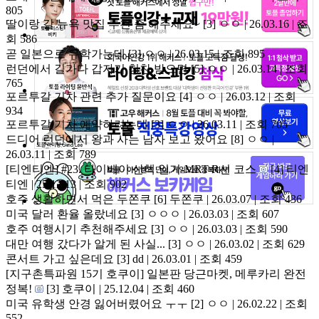
805
딸이랑 갈 뉴욕 맛집 추천 좀 해주세요~
[3]
ㅇㅇ | 26.03.16 | 조
회 586
곧 일본으로 유학가는데
[3]
ㅇㅇ | 26.03.15 | 조회 895
런던에서 길가다 갑자기 칭찬 받으면
[5]
ㅇㅇ | 26.03.14 | 조회
765
포르투갈 기차 관련 추가 질문이요
[4]
ㅇㅇ | 26.03.12 | 조회
934
포르투갈 기차 예약하려는데
[3]
ㅇㅇ | 26.03.11 | 조회 705
드디어 런던에서 왕과 사는 남자 보고 왔어요
[8]
ㅇㅇ |
26.03.11 | 조회 789
[티엔티엔] #23. 타이베이 산책 일기-MRT R선 코스
[4]
티엔
티엔 | 25.12.13 | 조회 902
호주 생활하면서 먹은 두쫀쿠
[6]
두쫀쿠 | 26.03.07 | 조회 436
미국 달러 환율 올랐네요
[3]
ㅇㅇㅇ | 26.03.03 | 조회 607
호주 여행시기 추천해주세요
[3]
ㅇㅇ | 26.03.03 | 조회 590
대만 여행 갔다가 알게 된 사실...
[3]
ㅇㅇ | 26.03.02 | 조회 629
콘서트 가고 싶은데요
[3]
dd | 26.03.01 | 조회 459
[지구촌특파원 15기 호쿠이] 일본판 당근마켓, 메루카리 완전
정복!
[3]
호쿠이 | 25.12.04 | 조회 460
미국 유학생 안경 잃어버렸어요 ㅜㅜ
[2]
ㅇㅇ | 26.02.22 | 조회
552