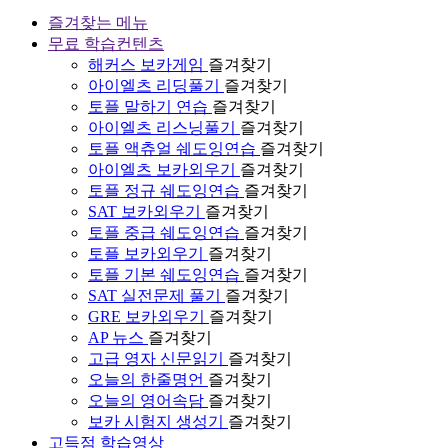
즐겨찾는 메뉴
무료 학습컨텐츠
해커스 보카게임
즐겨찾기
아이엘츠 리딩풀기
즐겨찾기
토플 말하기 연습
즐겨찾기
아이엘츠 리스닝풀기
즐겨찾기
토플 액츄얼 쉐도잉연습
즐겨찾기
아이엘츠 보카외우기
즐겨찾기
토플 정규 쉐도잉연습
즐겨찾기
SAT 보카외우기
즐겨찾기
토플 중급 쉐도잉연습
즐겨찾기
토플 보카외우기
즐겨찾기
토플 기본 쉐도잉연습
즐겨찾기
SAT 실전문제 풀기
즐겨찾기
GRE 보카외우기
즐겨찾기
AP 뉴스
즐겨찾기
고급 영자 신문읽기
즐겨찾기
오늘의 한줄명언
즐겨찾기
오늘의 영어속담
즐겨찾기
보카 시험지 생성기
즐겨찾기
고득점 학습영상