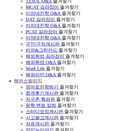
TESOL Q&A
즐겨찾기
MCAT 길라잡이
즐겨찾기
미의대진학 Q&A
즐겨찾기
DAT 길라잡이
즐겨찾기
미치대진학 Q&A
즐겨찾기
PCAT 길라잡이
즐겨찾기
미약대진학 Q&A
즐겨찾기
구인/구직게시판
즐겨찾기
비자&그린카드
즐겨찾기
해외취업 길라잡이
즐겨찾기
해외취업 Q&A
즐겨찾기
Work Life
즐겨찾기
해외이민 Q&A
즐겨찾기
해커스빌리지
영어로진학하기
즐겨찾기
합격후기게시판
즐겨찾기
지구촌 특파원
즐겨찾기
유학 멘토 칼럼
즐겨찾기
스터디모집게시판
즐겨찾기
사고팔고게시판
즐겨찾기
자유게시판
즐겨찾기
맛있는이야기
즐겨찾기