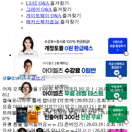
LSAT Q&A
즐겨찾기
그래머 Q&A
즐겨찾기
게이트웨이 Q&A
즐겨찾기
해커스북자료실
즐겨찾기
글쓰기
생활정보 Q&A
어제 오후에 환율 1500원 찍었던데요
[6]
오ㅏ | 26.03.23 | 조회
812
캘리포니아주 왤케 덥나요
[3]
조개 | 26.03.22 | 조회 874
요즘 대만 날씨 어떤가요??
[2]
망고 | 26.03.21 | 조회 898
트래블월렛 쓰시는 일본 유학생 분들?
[5]
질문 | 26.03.19 | 조회
879
유료 환율 떨어질까요ㅠㅠ
[5]
존버인가 | 26.03.19 | 조회 781
요새 LA 날씨 왜이렇게 덥나요ㅠㅠ
[3]
ㅇㅇ | 26.03.18 | 조회